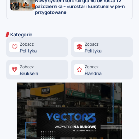
Nowy system kontroli granic UE rusza 12
października – Eurostar i Eurotunel w pełni
przygotowane
Kategorie
Zobacz
Zobacz
Polityka
Polityka
Zobacz
Zobacz
Bruksela
Flandria