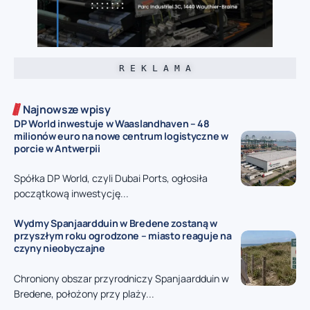
R E K L A M A
Najnowsze wpisy
DP World inwestuje w Waaslandhaven – 48
milionów euro na nowe centrum logistyczne w
porcie w Antwerpii
Spółka DP World, czyli Dubai Ports, ogłosiła
początkową inwestycję...
Wydmy Spanjaardduin w Bredene zostaną w
przyszłym roku ogrodzone – miasto reaguje na
czyny nieobyczajne
Chroniony obszar przyrodniczy Spanjaardduin w
Bredene, położony przy plaży...