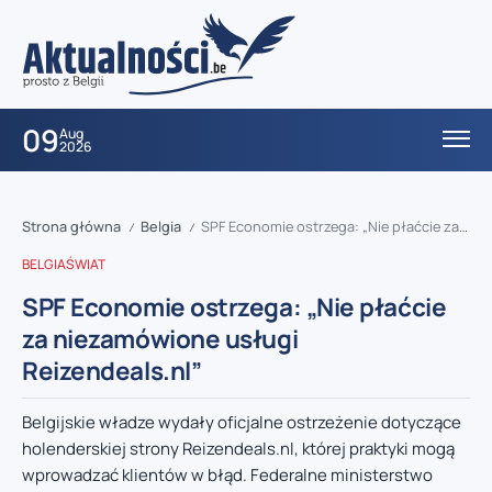
09
Aug
2026
Strona główna
Belgia
SPF Economie ostrzega: „Nie płaćcie za niezamówione usługi Reizendeals.nl”
/
/
BELGIA
ŚWIAT
SPF Economie ostrzega: „Nie płaćcie
za niezamówione usługi
Reizendeals.nl”
Belgijskie władze wydały oficjalne ostrzeżenie dotyczące
holenderskiej strony Reizendeals.nl, której praktyki mogą
wprowadzać klientów w błąd. Federalne ministerstwo