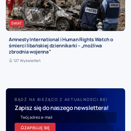
ŚWIAT
Amnesty International i Human Rights Watch o
śmierci libańskiej dziennikarki – „możliwa
zbrodnia wojenna”
127 Wyświetleń
BĄDŹ NA BIEŻĄCO Z AKTUALNOSCI.BE!
Zapisz się do naszego newslettera!
ZAPISUJĘ SIĘ