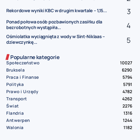
Rekordowe wyniki KBC w drugim kwartale – 1,15...
Ponad połowa osób pozbawionych zasiłku dla
bezrobotnych wystąpiła...
Ośmiolatka wyciągnięta z wody w Sint-Niklaas –
dziewczynkę...
Popularne kategorie
Społeczeństwo
10027
Bruksela
6290
Praca i Finanse
5794
Polityka
5791
Prawo i Urzędy
4782
Transport
4262
Świat
2276
Flandria
1316
Antwerpen
1244
Walonia
1182