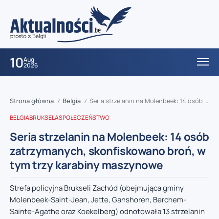
10
Aug
2026
Strona główna
Belgia
Seria strzelanin na Molenbeek: 14 osób zatrzymanych, skonfiskowano broń, w tym trzy karabiny maszynowe
/
/
BELGIA
BRUKSELA
SPOŁECZEŃSTWO
Seria strzelanin na Molenbeek: 14 osób
zatrzymanych, skonfiskowano broń, w
tym trzy karabiny maszynowe
Strefa policyjna Brukseli Zachód (obejmująca gminy
Molenbeek-Saint-Jean, Jette, Ganshoren, Berchem-
Sainte-Agathe oraz Koekelberg) odnotowała 13 strzelanin