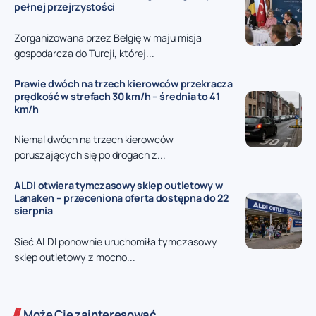
pełnej przejrzystości
Zorganizowana przez Belgię w maju misja
gospodarcza do Turcji, której...
Prawie dwóch na trzech kierowców przekracza
prędkość w strefach 30 km/h – średnia to 41
km/h
Niemal dwóch na trzech kierowców
poruszających się po drogach z...
ALDI otwiera tymczasowy sklep outletowy w
Lanaken – przeceniona oferta dostępna do 22
sierpnia
Sieć ALDI ponownie uruchomiła tymczasowy
sklep outletowy z mocno...
Może Cię zainteresować