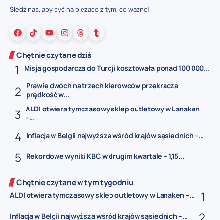
Śledź nas, aby być na bieżąco z tym, co ważne!
Chętnie czytane dziś
Misja gospodarcza do Turcji kosztowała ponad 100 000...
Prawie dwóch na trzech kierowców przekracza
prędkość w...
ALDI otwiera tymczasowy sklep outletowy w Lanaken
–...
Inflacja w Belgii najwyższa wśród krajów sąsiednich –...
Rekordowe wyniki KBC w drugim kwartale – 1,15...
Chętnie czytane w tym tygodniu
ALDI otwiera tymczasowy sklep outletowy w Lanaken –...
Inflacja w Belgii najwyższa wśród krajów sąsiednich –...