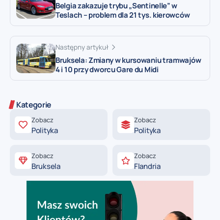
Belgia zakazuje trybu „Sentinelle” w
Teslach – problem dla 21 tys. kierowców
Następny artykuł
Bruksela: Zmiany w kursowaniu tramwajów
4 i 10 przy dworcu Gare du Midi
Kategorie
Zobacz
Zobacz
Polityka
Polityka
Zobacz
Zobacz
Bruksela
Flandria