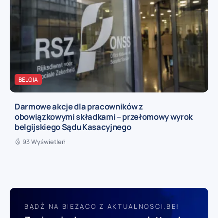
BELGIA
Darmowe akcje dla pracowników z
obowiązkowymi składkami – przełomowy wyrok
belgijskiego Sądu Kasacyjnego
93 Wyświetleń
BĄDŹ NA BIEŻĄCO Z AKTUALNOSCI.BE!