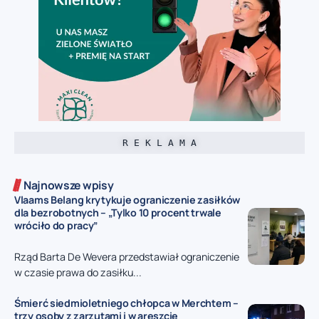
R E K L A M A
Najnowsze wpisy
Vlaams Belang krytykuje ograniczenie zasiłków
dla bezrobotnych – „Tylko 10 procent trwale
wróciło do pracy”
Rząd Barta De Wevera przedstawiał ograniczenie
w czasie prawa do zasiłku...
Śmierć siedmioletniego chłopca w Merchtem –
trzy osoby z zarzutami i w areszcie