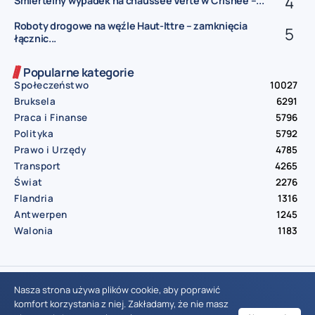
Śmiertelny wypadek na chaussée Verte w Crisnée –...
Roboty drogowe na węźle Haut-Ittre – zamknięcia
łącznic...
Popularne kategorie
Społeczeństwo
10027
Bruksela
6291
Praca i Finanse
5796
Polityka
5792
Prawo i Urzędy
4785
Transport
4265
Świat
2276
Flandria
1316
Antwerpen
1245
Walonia
1183
© Aktualnosci.be – All Right Reserved 2016-2026
Nasza strona używa plików cookie, aby poprawić
komfort korzystania z niej. Zakładamy, że nie masz