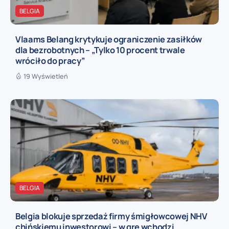
BELGIA
Vlaams Belang krytykuje ograniczenie zasiłków
dla bezrobotnych – „Tylko 10 procent trwale
wróciło do pracy”
19 Wyświetleń
BELGIA
Belgia blokuje sprzedaż firmy śmigłowcowej NHV
chińskiemu inwestorowi – w grę wchodzi