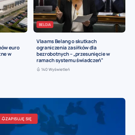
BELGIA
Vlaams Belang o skutkach
nów euro
ograniczenia zasiłków dla
zne w
bezrobotnych – „przesunięcie w
ramach systemu świadczeń”
140 Wyświetleń
ZAPISUJĘ SIĘ