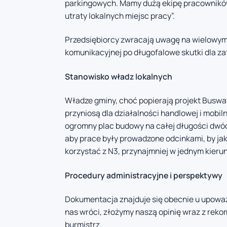
parkingowych. Mamy dużą ekipę pracowników z
utraty lokalnych miejsc pracy”.
Przedsiębiorcy zwracają uwagę na wielowym
komunikacyjnej po długofalowe skutki dla zatr
Stanowisko władz lokalnych
Władze gminy, choć popierają projekt Busway
przyniosą dla działalności handlowej i mobiln
ogromny plac budowy na całej długości dwóc
aby prace były prowadzone odcinkami, by jak
korzystać z N3, przynajmniej w jednym kierun
Procedury administracyjne i perspektywy
Dokumentacja znajduje się obecnie u upoważ
nas wróci, złożymy naszą opinię wraz z rekom
burmistrz.