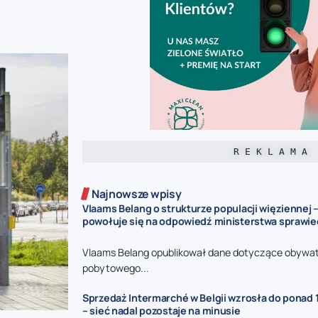
R E K L A M A
Najnowsze wpisy
Vlaams Belang o strukturze populacji więziennej –
powołuje się na odpowiedź ministerstwa sprawie
Vlaams Belang opublikował dane dotyczące obywat
pobytowego...
Sprzedaż Intermarché w Belgii wzrosła do ponad 1
– sieć nadal pozostaje na minusie