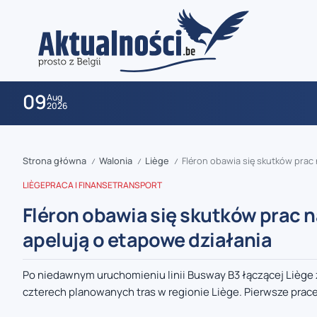
09
Aug
2026
Strona główna
Walonia
Liège
Fléron obawia się skutków prac
/
/
/
LIÈGE
PRACA I FINANSE
TRANSPORT
Fléron obawia się skutków prac n
apelują o etapowe działania
zaobserwuj nas
Po niedawnym uruchomieniu linii Busway B3 łączącej Liège z 
czterech planowanych tras w regionie Liège. Pierwsze prace
zaobserwuj nas