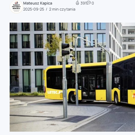
Mateusz Kapica
391
0
zaobserwuj nas
2025-09-25
2 min czytania
zaobserwuj nas
zaobserwuj nas
zaobserwuj nas