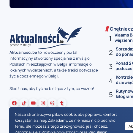
Chętnie cz
Vlaams Be
więzienne
Sprzedaż
Aktualnosci.be
to nowoczesny portal
do ponad 
informacyjny stworzony specjalnie z myślą o
Ponad 2
Polakach mieszkających w Belgii: informacje o
podczas f
lokalnych wydarzeniach, a także treści dotyczące
życia codziennego w Belgii.
Kontrole
dziewięć
Śledź nas, aby być na bieżąco z tym, co ważne!
Rutynow
kilogram
Nasza strona używa plików cookie, aby poprawić komfort
korzystania z niej. Zakładamy, że nie masz nic przeciwko
temu, ale możesz z tego zrezygnować, jeśli chcesz.
Ak
Zapoznaj się z
Polityką prywatności
oraz
Regulamin