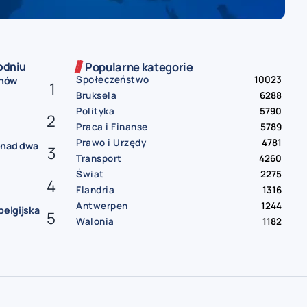
odniu
Popularne kategorie
Społeczeństwo
10023
onów
Bruksela
6288
Polityka
5790
Praca i Finanse
5789
Prawo i Urzędy
4781
onad dwa
Transport
4260
Świat
2275
Flandria
1316
Antwerpen
1244
belgijska
Walonia
1182