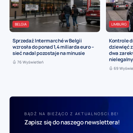
BELGIA
LIMBURG
Sprzedaż Intermarché w Belgii
Kontrole d
wzrosła do ponad 1,4 miliarda euro –
dziewięć z
sieć nadal pozostaje na minusie
dwa zarek
nielegaln
76 Wyświetleń
69 Wyświe
BĄDŹ NA BIEŻĄCO Z AKTUALNOSCI.BE!
Zapisz się do naszego newslettera!