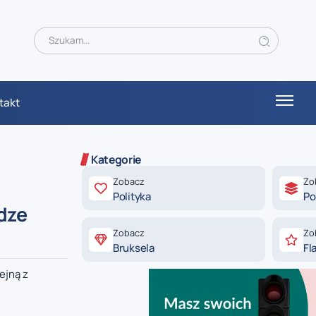
takt
Kategorie
Zobacz
Zo
Polityka
Po
dze
Zobacz
Zo
Bruksela
Fl
ejną z