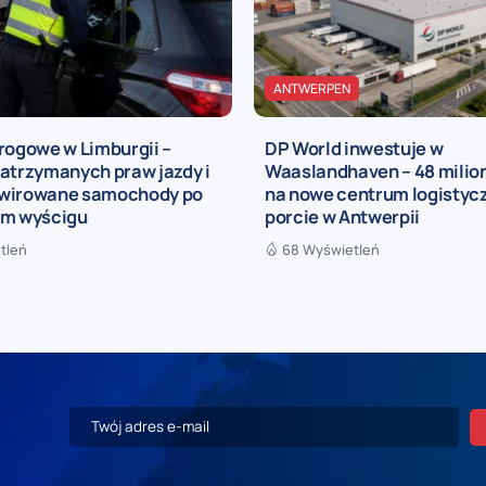
ANTWERPEN
rogowe w Limburgii –
DP World inwestuje w
atrzymanych praw jazdy i
Waaslandhaven – 48 milio
wirowane samochody po
na nowe centrum logistyc
ym wyścigu
porcie w Antwerpii
tleń
68 Wyświetleń