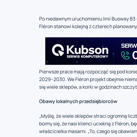
Po niedawnym uruchomieniu linii Busway B3 łą
Fléron stanowi kolejną z czterech planowanyc
Pierwsze prace mają rozpocząć się pod koniec
2029–2030. We Fléron projekt obejmie niemal
się wiele sklepów, a korki w godzinach szczy
Obawy lokalnych przedsiębiorców
„Myślę, że wiele sklepów straci ogromną lic
boimy się, że nasi klienci uciekną z Fléron, 
właścicielka masarni. „To, czego się obawiamy