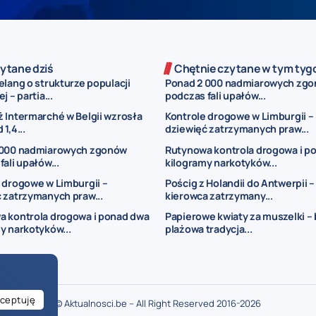
ytane dziś
Chętnie czytane w tym tyg
lang o strukturze populacji
Ponad 2 000 nadmiarowych zg
j – partia...
podczas fali upałów...
 Intermarché w Belgii wzrosła
Kontrole drogowe w Limburgii –
1,4...
dziewięć zatrzymanych praw...
 000 nadmiarowych zgonów
Rutynowa kontrola drogowa i p
ali upałów...
kilogramy narkotyków...
 drogowe w Limburgii –
Pościg z Holandii do Antwerpii –
 zatrzymanych praw...
kierowca zatrzymany...
a kontrola drogowa i ponad dwa
Papierowe kwiaty za muszelki – 
y narkotyków...
plażowa tradycja...
ceptuję
© Aktualnosci.be – All Right Reserved 2016-2026