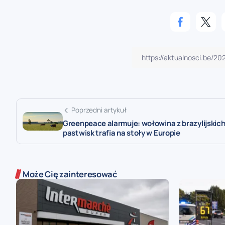
Poprzedni artykuł
Greenpeace alarmuje: wołowina z brazylijskic
pastwisk trafia na stoły w Europie
Może Cię zainteresować