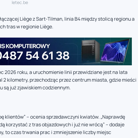
letec.be
czącej Liège z Sart-Tilman, linia B4 między stolicą regionu a
h tras w regionie Liège.
 2026 roku, a uruchomienie linii przewidziane jest na lata
 2 kilometry, przechodząc przez centrum miasta, gdzie mieści
tu są już zjawiskiem codziennym.
zbę klientów” – ocenia sprzedawczyni kwiatów. „Naprawdę
będą korzystać z tras objazdowych i już nie wrócą” – dodaje
, to czas trwania prac i zmniejszenie liczby miejsc