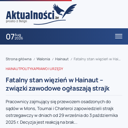
07
Aug
2026
Strona główna
Walonia
Hainaut
Fatalny stan więzień w Hainaut – związki zawodowe ogłaszają strajk
/
/
/
HAINAUT
POLITYKA
PRAWO I URZĘDY
Fatalny stan więzień w Hainaut –
związki zawodowe ogłaszają strajk
Pracownicy zajmujący się przewozem osadzonych do
sądów w Mons, Tournai i Charleroi zapowiedzieli strajk
ostrzegawczy w dniach od 29 września do 3 października
2025 r. Decyzja jest reakcją na brak...