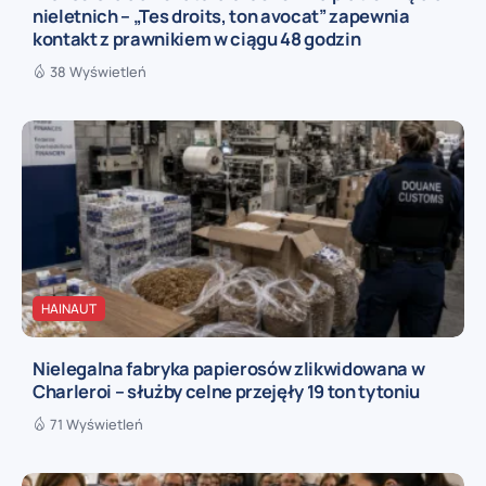
nieletnich – „Tes droits, ton avocat” zapewnia
kontakt z prawnikiem w ciągu 48 godzin
38 Wyświetleń
HAINAUT
Nielegalna fabryka papierosów zlikwidowana w
Charleroi – służby celne przejęły 19 ton tytoniu
71 Wyświetleń