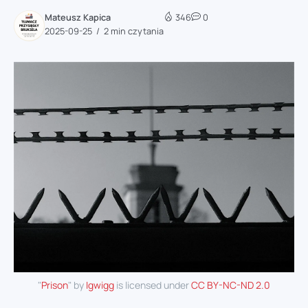
Mateusz Kapica
346
0
2025-09-25
2 min czytania
"
Prison
" by
Igwigg
is licensed under
CC BY-NC-ND 2.0