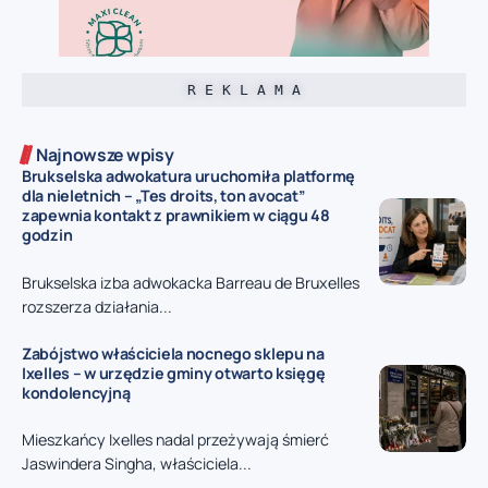
R E K L A M A
Najnowsze wpisy
Brukselska adwokatura uruchomiła platformę
dla nieletnich – „Tes droits, ton avocat”
zapewnia kontakt z prawnikiem w ciągu 48
godzin
Brukselska izba adwokacka Barreau de Bruxelles
rozszerza działania...
Zabójstwo właściciela nocnego sklepu na
Ixelles – w urzędzie gminy otwarto księgę
kondolencyjną
Mieszkańcy Ixelles nadal przeżywają śmierć
Jaswindera Singha, właściciela...