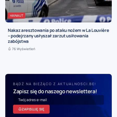
HAINAUT
Nakaz aresztowania po ataku nożem w La Louvière
– podejrzany usłyszał zarzut usiłowania
zabójstwa
76 Wyświetleń
BĄDŹ NA BIEŻĄCO Z AKTUALNOSCI.BE!
Zapisz się do naszego newslettera!
ZAPISUJĘ SIĘ