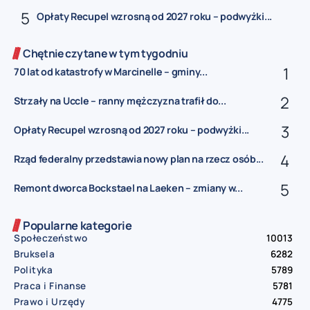
Opłaty Recupel wzrosną od 2027 roku – podwyżki...
Chętnie czytane w tym tygodniu
70 lat od katastrofy w Marcinelle – gminy...
Strzały na Uccle – ranny mężczyzna trafił do...
Opłaty Recupel wzrosną od 2027 roku – podwyżki...
Rząd federalny przedstawia nowy plan na rzecz osób...
Remont dworca Bockstael na Laeken – zmiany w...
Popularne kategorie
Społeczeństwo
10013
Bruksela
6282
Polityka
5789
Praca i Finanse
5781
Prawo i Urzędy
4775