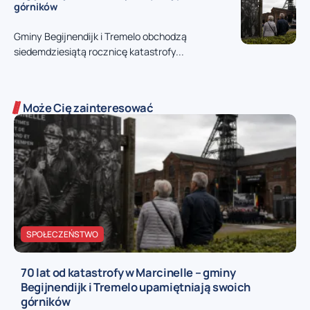
górników
Gminy Begijnendijk i Tremelo obchodzą
siedemdziesiątą rocznicę katastrofy...
Może Cię zainteresować
SPOŁECZEŃSTWO
70 lat od katastrofy w Marcinelle – gminy
Begijnendijk i Tremelo upamiętniają swoich
górników