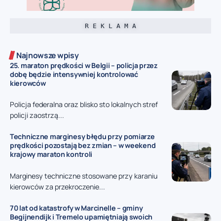
R E K L A M A
Najnowsze wpisy
25. maraton prędkości w Belgii – policja przez
dobę będzie intensywniej kontrolować
kierowców
Policja federalna oraz blisko sto lokalnych stref
policji zaostrzą...
Techniczne marginesy błędu przy pomiarze
prędkości pozostają bez zmian – w weekend
krajowy maraton kontroli
Marginesy techniczne stosowane przy karaniu
kierowców za przekroczenie...
70 lat od katastrofy w Marcinelle – gminy
Begijnendijk i Tremelo upamiętniają swoich