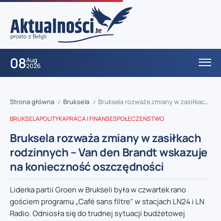
08
Aug
2026
Strona główna
Bruksela
Bruksela rozważa zmiany w zasiłkach rodzinnych – Van den Brandt wskazuje na konieczność oszczędności
/
/
BRUKSELA
POLITYKA
PRACA I FINANSE
SPOŁECZEŃSTWO
Bruksela rozważa zmiany w zasiłkach
rodzinnych – Van den Brandt wskazuje
na konieczność oszczędności
Liderka partii Groen w Brukseli była w czwartek rano
gościem programu „Café sans filtre” w stacjach LN24 i LN
Radio. Odniosła się do trudnej sytuacji budżetowej