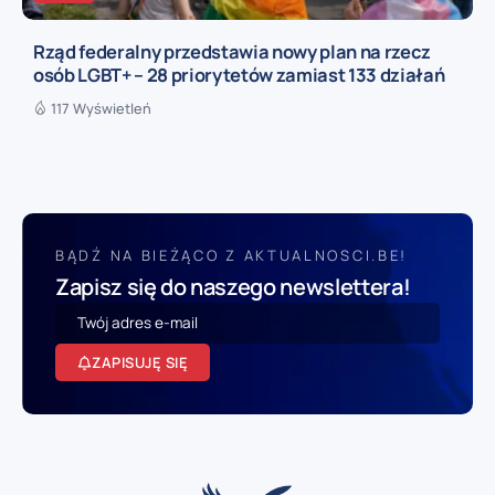
Rząd federalny przedstawia nowy plan na rzecz
osób LGBT+ – 28 priorytetów zamiast 133 działań
117 Wyświetleń
BĄDŹ NA BIEŻĄCO Z AKTUALNOSCI.BE!
Zapisz się do naszego newslettera!
ZAPISUJĘ SIĘ