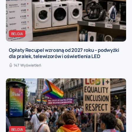
BELGIA
Opłaty Recupel wzrosną od 2027 roku – podwyżki
dla pralek, telewizorów i oświetlenia LED
147 Wyświetleń
BELGIA