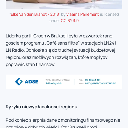
"
Elke Van den Brandt - 2018
" by
Vlaams Parlement
is licensed
under
CC BY 3.0
Liderka partii Groen w Brukseli była w czwartek rano
gościem programu „Café sans filtre” w stacjach LN24 i
LN Radio. Odniosła się do trudnej sytuacji budżetowej
regionu oraz możliwych rozwiązań, które mogłyby
poprawić stan finansów.
Ryzyko niewypłacalności regionu
Pod koniec sierpnia dane z monitoringu finansowego nie
przyniosły dobrych wieści. Czy Brukseli grozi