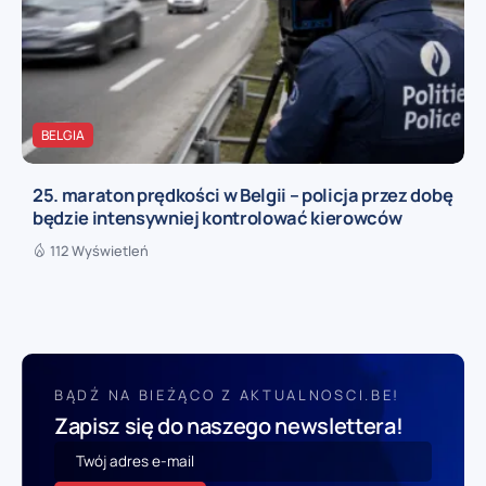
BELGIA
25. maraton prędkości w Belgii – policja przez dobę
będzie intensywniej kontrolować kierowców
112 Wyświetleń
BĄDŹ NA BIEŻĄCO Z AKTUALNOSCI.BE!
Zapisz się do naszego newslettera!