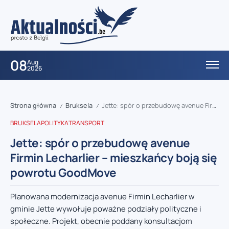
08
Aug
2026
Strona główna
Bruksela
Jette: spór o przebudowę avenue Firmin Lecharlier – mieszkańcy boją się powrotu GoodMove
/
/
BRUKSELA
POLITYKA
TRANSPORT
Jette: spór o przebudowę avenue
Firmin Lecharlier – mieszkańcy boją się
powrotu GoodMove
Planowana modernizacja avenue Firmin Lecharlier w
gminie Jette wywołuje poważne podziały polityczne i
społeczne. Projekt, obecnie poddany konsultacjom