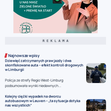
R E K L A M A
Najnowsze wpisy
Dziewięć zatrzymanych praw jazdy i dwa
skonfiskowane auta – efekt kontroli drogowych
w Limburgii
Policja ze strefy Regio West-Limburg
podsumowała wyniki niedawnych...
Kolejny ciężki wypadek na dworcu
autobusowym w Leuven – „ta sytuacja dotyka
nas wszystkich”