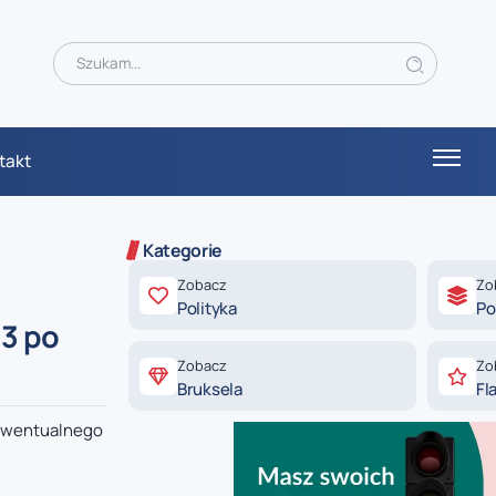
takt
Kategorie
Zobacz
Zo
Polityka
Po
 3 po
Zobacz
Zo
Bruksela
Fl
 ewentualnego