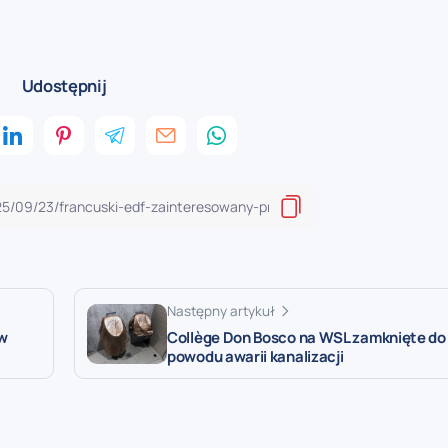
Udostępnij
Następny artykuł
 w
Collège Don Bosco na WSL zamknięte do
powodu awarii kanalizacji