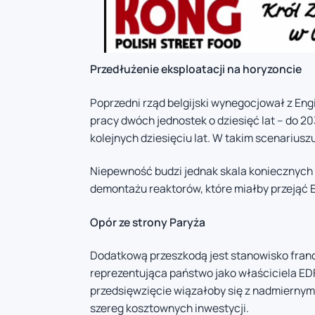
Przedłużenie eksploatacji na horyzoncie
Poprzedni rząd belgijski wynegocjował z En
pracy dwóch jednostek o dziesięć lat – do 2
kolejnych dziesięciu lat. W takim scenariusz
Niepewność budzi jednak skala koniecznych 
demontażu reaktorów, które miałby przejąć E
Opór ze strony Paryża
Dodatkową przeszkodą jest stanowisko fran
reprezentująca państwo jako właściciela EDF,
przedsięwzięcie wiązałoby się z nadmiernym
szereg kosztownych inwestycji.