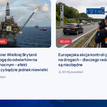
ANSE
BELGIA
er Wielkiej Brytanii
Europejska akcja kontroli 
rogę do odwiertów na
na drogach – dlaczego rad
nocnym – efekt
są niezbędne
y będzie jednak niewielki
83 Wyświetleń
tleń