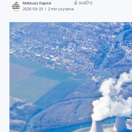
Mateusz Kapica
345
0
zaobserwuj nas
2025-09-23
2 min czytania
zaobserwuj nas
zaobserwuj nas
zaobserwuj nas