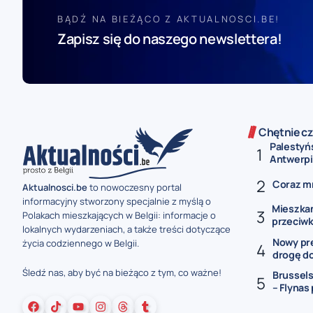
BĄDŹ NA BIEŻĄCO Z AKTUALNOSCI.BE!
Zapisz się do naszego newslettera!
Chętnie cz
Palestyń
Antwerpii
Coraz mn
Aktualnosci.be
to nowoczesny portal
informacyjny stworzony specjalnie z myślą o
Mieszka
Polakach mieszkających w Belgii: informacje o
przeciwk
lokalnych wydarzeniach, a także treści dotyczące
Nowy pre
życia codziennego w Belgii.
drogę do
Śledź nas, aby być na bieżąco z tym, co ważne!
Brussels
– Flynas 