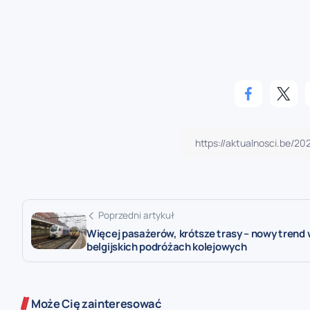
Poprzedni artykuł
Więcej pasażerów, krótsze trasy – nowy trend
belgijskich podróżach kolejowych
Może Cię zainteresować