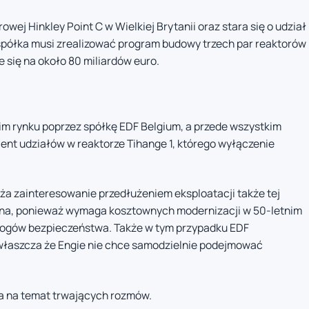
wej Hinkley Point C w Wielkiej Brytanii oraz stara się o udział
ji spółka musi zrealizować program budowy trzech par reaktorów
 się na około 80 miliardów euro.
skim rynku poprzez spółkę EDF Belgium, a przede wszystkim
cent udziałów w reaktorze Tihange 1, którego wyłączenie
ża zainteresowanie przedłużeniem eksploatacji także tej
udna, ponieważ wymaga kosztownych modernizacji w 50-letnim
mogów bezpieczeństwa. Także w tym przypadku EDF
zwłaszcza że Engie nie chce samodzielnie podejmować
a na temat trwających rozmów.