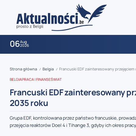
06
Aug
2026
Strona główna
Belgia
Francuski EDF zainteresowany przejęciem 
/
/
BELGIA
PRACA I FINANSE
ŚWIAT
Francuski EDF zainteresowany prz
2035 roku
zaobserwuj nas
Grupa EDF, kontrolowana przez państwo francuskie, prowad
przejęcia reaktorów Doel 4 i Tihange 3, gdyby ich okres pracy 
zaobserwuj nas