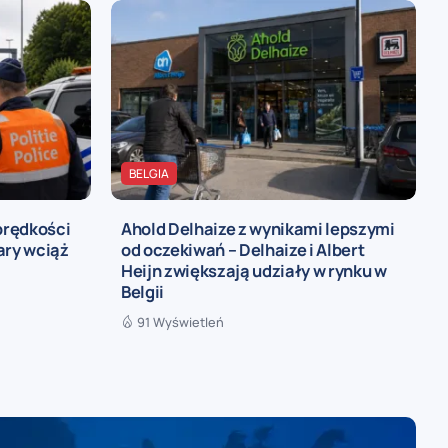
BELGIA
prędkości
Ahold Delhaize z wynikami lepszymi
ary wciąż
od oczekiwań – Delhaize i Albert
Heijn zwiększają udziały w rynku w
Belgii
91 Wyświetleń