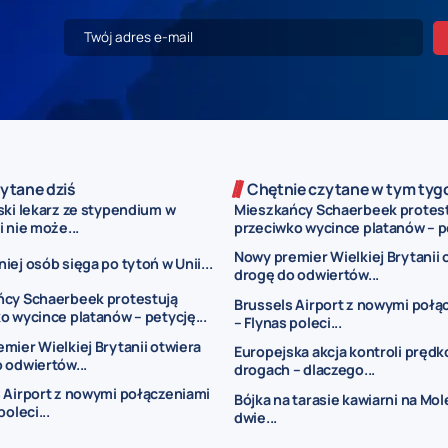
ytane dziś
Chętnie czytane w tym tyg
ski lekarz ze stypendium w
Mieszkańcy Schaerbeek protes
 nie może...
przeciwko wycince platanów – pe
Nowy premier Wielkiej Brytanii 
iej osób sięga po tytoń w Unii...
drogę do odwiertów...
ńcy Schaerbeek protestują
Brussels Airport z nowymi połą
o wycince platanów – petycję...
– Flynas poleci...
mier Wielkiej Brytanii otwiera
Europejska akcja kontroli prędk
 odwiertów...
drogach – dlaczego...
 Airport z nowymi połączeniami
Bójka na tarasie kawiarni na Mo
poleci...
dwie...