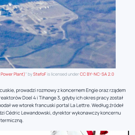
 Power Plant)
" by
StefoF
is licensed under
CC BY-NC-SA 2.0
ncuskie, prowadzi rozmowy z koncernem Engie oraz rządem
eaktorów Doel 4 i Tihange 3, gdyby ich okres pracy został
podał we wtorek francuski portal La Lettre. Według źródeł
dzi Cédric Lewandowski, dyrektor wykonawczy koncernu
 termiczną.