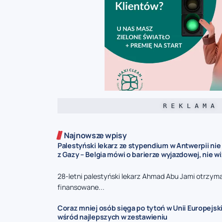
R E K L A M A
Najnowsze wpisy
Palestyński lekarz ze stypendium w Antwerpii ni
z Gazy – Belgia mówi o barierze wyjazdowej, nie w
28-letni palestyński lekarz Ahmad Abu Jami otrzyma
finansowane...
Coraz mniej osób sięga po tytoń w Unii Europejski
wśród najlepszych w zestawieniu