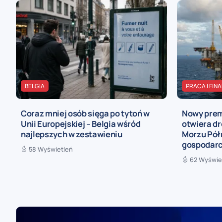
BELGIA
PRACA I FIN
Coraz mniej osób sięga po tytoń w
Nowy premi
Unii Europejskiej – Belgia wśród
otwiera d
najlepszych w zestawieniu
Morzu Pół
gospodarcz
58 Wyświetleń
62 Wyświe