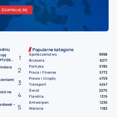
ZAPISUJĘ SIĘ
odniu
Popularne kategorie
Społeczeństwo
9998
tują
tycję...
Bruksela
6271
Polityka
5785
otwiera
Praca i Finanse
5772
Prawo i Urzędy
4759
czeniami
Transport
4247
Świat
2270
ości na
Flandria
1316
Antwerpen
1236
lenbeek –
Walonia
1182