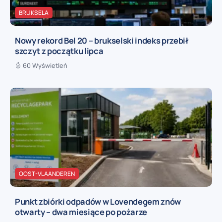
BRUKSELA
Nowy rekord Bel 20 – brukselski indeks przebił
szczyt z początku lipca
60 Wyświetleń
OOST-VLAANDEREN
Punkt zbiórki odpadów w Lovendegem znów
otwarty – dwa miesiące po pożarze