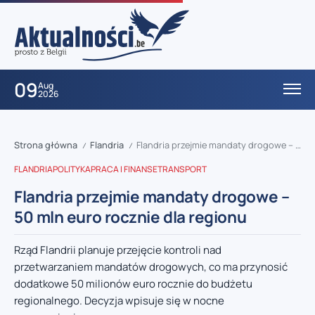
09
Aug
2026
Strona główna
Flandria
Flandria przejmie mandaty drogowe – 50 mln euro rocznie dla regionu
/
/
FLANDRIA
POLITYKA
PRACA I FINANSE
TRANSPORT
Flandria przejmie mandaty drogowe –
50 mln euro rocznie dla regionu
Rząd Flandrii planuje przejęcie kontroli nad
przetwarzaniem mandatów drogowych, co ma przynosić
dodatkowe 50 milionów euro rocznie do budżetu
regionalnego. Decyzja wpisuje się w nocne