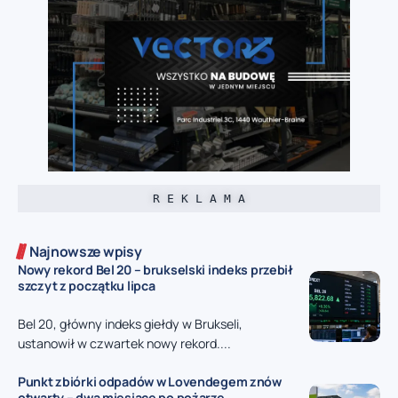
R E K L A M A
Najnowsze wpisy
Nowy rekord Bel 20 – brukselski indeks przebił
szczyt z początku lipca
Bel 20, główny indeks giełdy w Brukseli,
ustanowił w czwartek nowy rekord....
Punkt zbiórki odpadów w Lovendegem znów
otwarty – dwa miesiące po pożarze