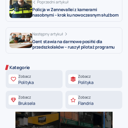
Poprzedni artykuł
Policja w Zennevallei z kamerami
nasobnymi – krok ku nowoczesnym służbom
Następny artykuł
Gent stawia na darmowe posiłki dla
przedszkolaków – ruszył pilotaż programu
Kategorie
Zobacz
Zobacz
Polityka
Polityka
Zobacz
Zobacz
Bruksela
Flandria