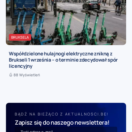
BRUKSELA
Współdzielone hulajnogi elektryczne znikną z
Brukseli 1 września – o terminie zdecydował spór
licencyjny
88 Wyświetleń
BĄDŹ NA BIEŻĄCO Z AKTUALNOSCI.BE!
Zapisz się do naszego newslettera!