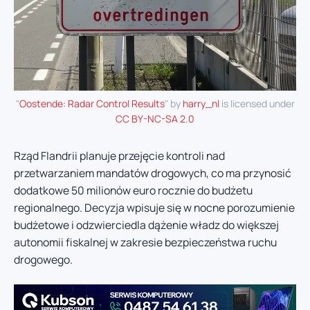
"
Oostende: Radar Control Results
" by
harry_nl
is licensed under
CC BY-NC-SA 2.0
Rząd Flandrii planuje przejęcie kontroli nad
przetwarzaniem mandatów drogowych, co ma przynosić
dodatkowe 50 milionów euro rocznie do budżetu
regionalnego. Decyzja wpisuje się w nocne porozumienie
budżetowe i odzwierciedla dążenie władz do większej
autonomii fiskalnej w zakresie bezpieczeństwa ruchu
drogowego.