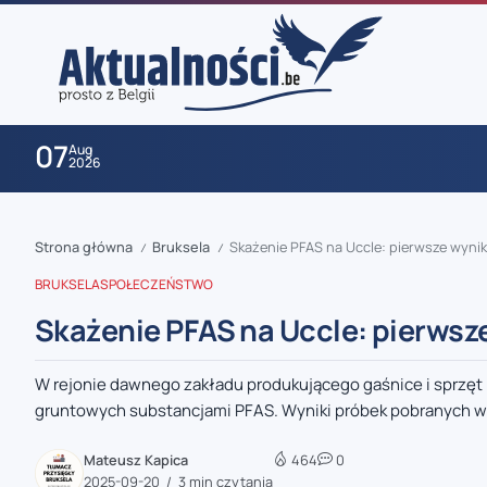
07
Aug
2026
Strona główna
Bruksela
Skażenie PFAS na Uccle: pierwsze wyn
/
/
BRUKSELA
SPOŁECZEŃSTWO
Skażenie PFAS na Uccle: pierws
W rejonie dawnego zakładu produkującego gaśnice i sprzęt 
zaobserwuj nas
gruntowych substancjami PFAS. Wyniki próbek pobranych w 
zaobserwuj nas
Mateusz Kapica
464
0
2025-09-20
3 min czytania