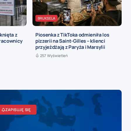
BRUKSELA
knięta z
Piosenka z TikToka odmieniła los
pracownicy
pizzerii na Saint-Gilles – klienci
przyjeżdżają z Paryża i Marsylii
257 Wyświetleń
ZAPISUJĘ SIĘ