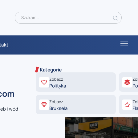
takt
Kategorie
Zobacz
Zo
Polityka
Po
ńcom
Zobacz
Zo
Bruksela
Fl
leb i wód