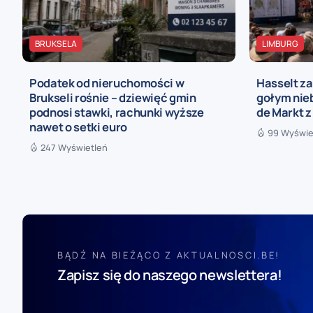
BRUKSELA
LIMBURG
Podatek od nieruchomości w
Hasselt za
Brukseli rośnie – dziewięć gmin
gołym nieb
podnosi stawki, rachunki wyższe
de Markt z
nawet o setki euro
99 Wyświe
247 Wyświetleń
BĄDŹ NA BIEŻĄCO Z AKTUALNOSCI.BE!
Zapisz się do naszego newslettera!