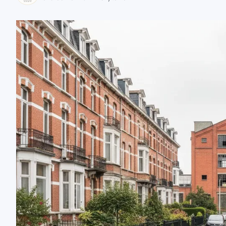
zaobserwuj nas
zaobserwuj nas
zaobserwuj nas
zaobserwuj nas