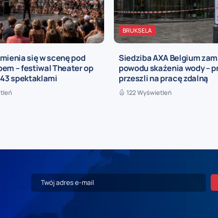
BRUKSELA
mienia się w scenę pod
Siedziba AXA Belgium zam
em – festiwal Theater op
powodu skażenia wody – 
 43 spektaklami
przeszli na pracę zdalną
tleń
122 Wyświetleń