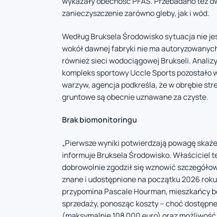
wykazały obecność PFAS. Przebadano też dwie
zanieczyszczenie zarówno gleby, jak i wód.
Według Bruksela Środowisko sytuacja nie je
wokół dawnej fabryki nie ma autoryzowanych st
również sieci wodociągowej Brukseli. Anali
kompleks sportowy Uccle Sports pozostało wo
warzyw, agencja podkreśla, że w obrębie stre
gruntowe są obecnie uznawane za czyste.
Brak biomonitoringu
„Pierwsze wyniki potwierdzają powagę skażen
informuje Bruksela Środowisko. Właściciel t
dobrowolnie zgodził się wznowić szczegółow
znane i udostępnione na początku 2026 roku.
przypomina Pascale Hourman, mieszkańcy będ
sprzedaży, ponosząc koszty – choć dostępn
(maksymalnie 108 000 euro) oraz możliwość