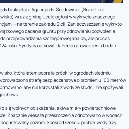
gdy brukselska Agencja ds. Środowisko (Bruxelles-
wisko) wraz z gminą Uccle ogłosiły wykrycie znacznego
jami – na terenie zakładu Sicli. Zanieczyszczenie wykryto
owiązkowego badania gruntu przy odnowieniu pozwolenia
do przeprowadzenia szczegółowej analizy, ale proces
2024 roku. Syndycy odmówili dalszego prowadzenia badań.
wisko, która latem pobrała próbki w ogrodach siedmiu
 wprowadzono strefę bezpieczeństwa o promieniu 100 metrów
mowano, aby nie korzystali z wody ze studni, nie spożywali
go chowu.
o się wolnych od skażenia, a dwa miały powierzchniowe
yższe. Znacznie większe przekroczenia odnotowano w wodach
 dopuszczalny poziom. Spośród sześciu próbek wody trzy