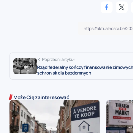
Poprzedni artykuł
Rząd federalny kończy finansowanie zimowyc
schronisk dla bezdomnych
Może Cię zainteresować