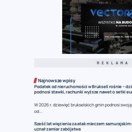
R E K L A M A
Najnowsze wpisy
Podatek od nieruchomości w Brukseli rośnie – dz
podnosi stawki, rachunki wyższe nawet o setki eu
W 2026 r. dziewięć brukselskich gmin podnosi swoj
od...
Sześć lat więzienia za atak mieczem samurajskim n
uznał zamiar zabójstwa