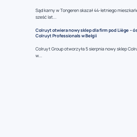
Sąd karny w Tongeren skazał 44-letniego mieszkań
sześć lat...
Colruyt otwiera nowy sklep dla firm pod Liège – 
Colruyt Professionals w Belgii
Colruyt Group otworzyła 5 sierpnia nowy sklep Colr
w...