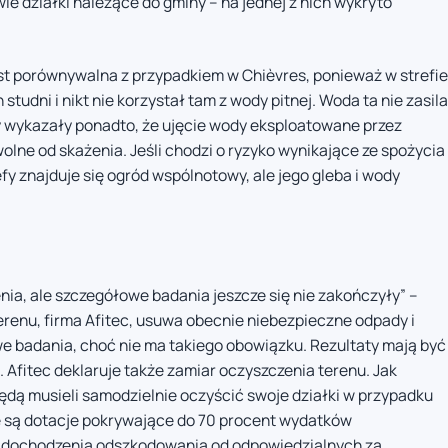
 działki należące do gminy – na jednej z nich wykryto
st porównywalna z przypadkiem w Chièvres, ponieważ w strefie
udni i nikt nie korzystał tam z wody pitnej. Woda ta nie zasila
zy wykazały ponadto, że ujęcie wody eksploatowane przez
lne od skażenia. Jeśli chodzi o ryzyko wynikające ze spożycia
fy znajduje się ogród wspólnotowy, ale jego gleba i wody
ia, ale szczegółowe badania jeszcze się nie zakończyły” –
erenu, firma Afitec, usuwa obecnie niebezpieczne odpady i
e badania, choć nie ma takiego obowiązku. Rezultaty mają być
 Afitec deklaruje także zamiar oczyszczenia terenu. Jak
ą musieli samodzielnie oczyścić swoje działki w przypadku
e są dotacje pokrywające do 70 procent wydatków
 dochodzenia odszkodowania od odpowiedzialnych za