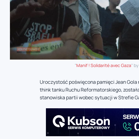
"
Manif ! Solidarité avec Gaza
" b
Uroczystość poświęcona pamięci Jean Gola n
think tanku Ruchu Reformatorskiego, został
stanowiska partii wobec sytuacji w Strefie G