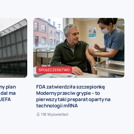
SPOŁECZEŃSTWO
ny plan
FDA zatwierdziła szczepionkę
adal ma
Moderny przeciw grypie – to
 UEFA
pierwszy taki preparat oparty na
technologii mRNA
118 Wyświetleń