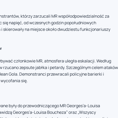
nstrantów, którzy zarzucali MR współodpowiedzialność za
c się napięć, od wczesnych godzin popołudniowych
 i skierowały na miejsce około dwudziestu funkcjonariuszy
w
ybywać członkowie MR, atmosfera uległa eskalacji. Według
ków rzucano zepsute jabłka i petardy. Szczególnym celem ataków
Jean Gola. Demonstranci przewracali policyjne barierki i
 wycofania się.
owane były do przewodniczącego MR Georges’a-Louisa
awidzą Georges’a-Louisa Boucheza” oraz „Wszyscy