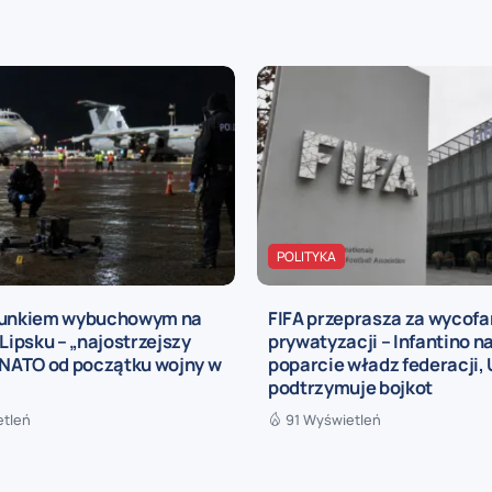
POLITYKA
dunkiem wybuchowym na
FIFA przeprasza za wycofa
 Lipsku – „najostrzejszy
prywatyzacji – Infantino n
 NATO od początku wojny w
poparcie władz federacji,
podtrzymuje bojkot
etleń
91 Wyświetleń