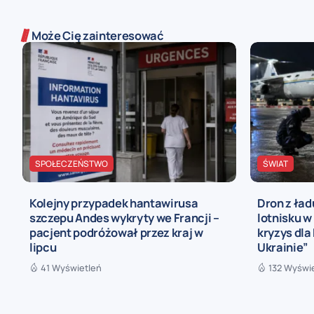
Może Cię zainteresować
SPOŁECZEŃSTWO
ŚWIAT
Kolejny przypadek hantawirusa
Dron z ła
szczepu Andes wykryty we Francji –
lotnisku w
pacjent podróżował przez kraj w
kryzys dla
lipcu
Ukrainie”
41 Wyświetleń
132 Wyświ