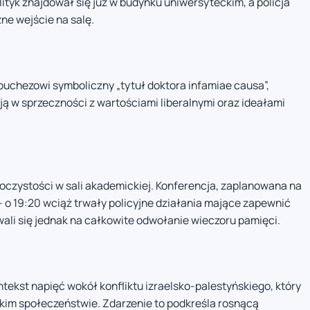
ityk znajdował się już w budynku uniwersyteckim, a policja
ne wejście na salę.
ouchezowi symboliczny „tytuł doktora infamiae causa”,
oją w sprzeczności z wartościami liberalnymi oraz ideałami
czystości w sali akademickiej. Konferencja, zaplanowana na
 o 19:20 wciąż trwały policyjne działania mające zapewnić
ali się jednak na całkowite odwołanie wieczoru pamięci.
tekst napięć wokół konfliktu izraelsko-palestyńskiego, który
skim społeczeństwie. Zdarzenie to podkreśla rosnącą