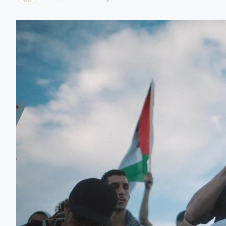
zaobserwuj nas
zaobserwuj nas
zaobserwuj nas
zaobserwuj nas