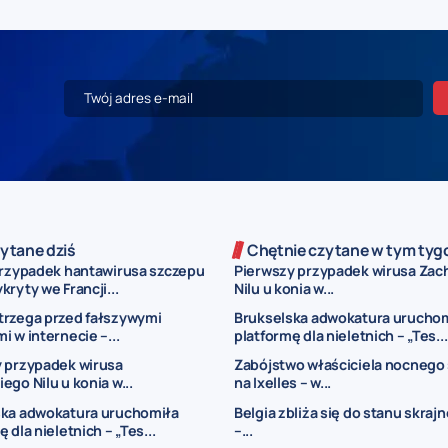
ytane dziś
Chętnie czytane w tym tyg
przypadek hantawirusa szczepu
Pierwszy przypadek wirusa Za
ryty we Francji...
Nilu u konia w...
trzega przed fałszywymi
Brukselska adwokatura urucho
i w internecie –...
platformę dla nieletnich – „Tes...
 przypadek wirusa
Zabójstwo właściciela nocnego
ego Nilu u konia w...
na Ixelles – w...
ska adwokatura uruchomiła
Belgia zbliża się do stanu skraj
 dla nieletnich – „Tes...
–...