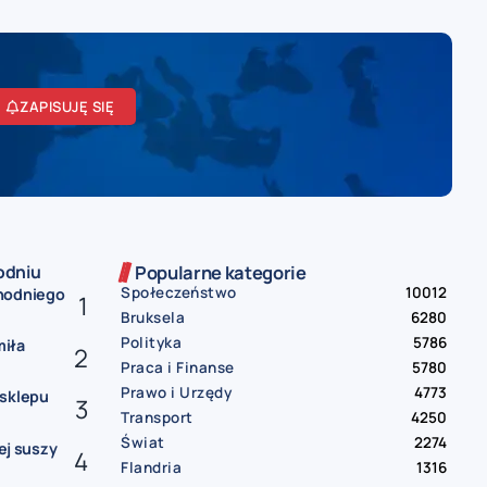
ZAPISUJĘ SIĘ
odniu
Popularne kategorie
Społeczeństwo
10012
chodniego
Bruksela
6280
Polityka
5786
miła
Praca i Finanse
5780
Prawo i Urzędy
4773
 sklepu
Transport
4250
Świat
2274
nej suszy
Flandria
1316