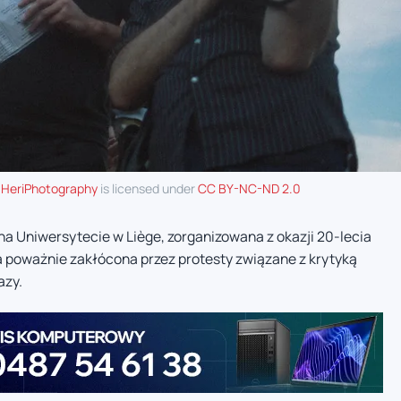
y
HeriPhotography
is licensed under
CC BY-NC-ND 2.0
a Uniwersytecie w Liège, zorganizowana z okazji 20-lecia
a poważnie zakłócona przez protesty związane z krytyką
azy.