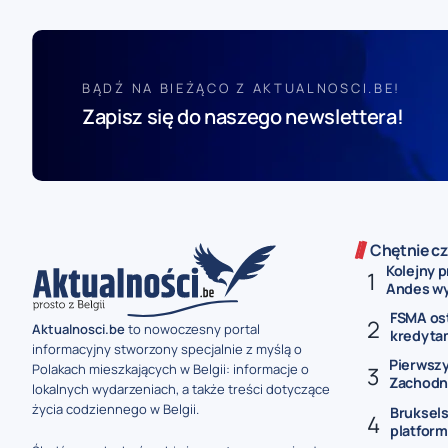
BĄDŹ NA BIEŻĄCO Z AKTUALNOSCI.BE!
Zapisz się do naszego newslettera!
Chętnie cz
Kolejny 
Andes wyk
FSMA os
Aktualnosci.be
to nowoczesny portal
kredytam
informacyjny stworzony specjalnie z myślą o
Pierwszy
Polakach mieszkających w Belgii: informacje o
Zachodni
lokalnych wydarzeniach, a także treści dotyczące
życia codziennego w Belgii.
Bruksel
platformę