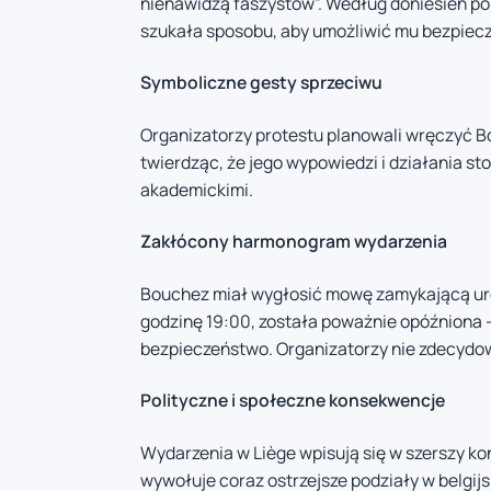
nienawidzą faszystów”. Według doniesień pol
szukała sposobu, aby umożliwić mu bezpiecz
Symboliczne gesty sprzeciwu
Organizatorzy protestu planowali wręczyć B
twierdząc, że jego wypowiedzi i działania st
akademickimi.
Zakłócony harmonogram wydarzenia
Bouchez miał wygłosić mowę zamykającą uro
godzinę 19:00, została poważnie opóźniona –
bezpieczeństwo. Organizatorzy nie zdecydow
Polityczne i społeczne konsekwencje
Wydarzenia w Liège wpisują się w szerszy kon
wywołuje coraz ostrzejsze podziały w belgij