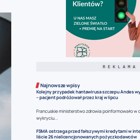
R E K L A M A
Najnowsze wpisy
Kolejny przypadek hantawirusa szczepu Andes wy
– pacjent podróżował przez kraj w lipcu
Francuskie ministerstwo zdrowia poinformowało w 
wykryciu...
FSMA ostrzega przed fałszywymi kredytami w inte
liście 26 nielicencjonowanych pożyczkodawców