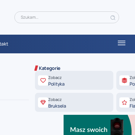
takt
Kategorie
Zobacz
Zo
Polityka
Po
Zobacz
Zo
Bruksela
Fl