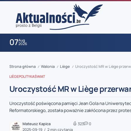
07
Aug
2026
Strona główna
Walonia
Liège
Uroczystość MR w Liège przer
/
/
/
LIÈGE
POLITYKA
ŚWIAT
Uroczystość MR w Liège przerw
Uroczystość poświęcona pamięci Jean Gola na Uniwersytecie
zaobserwuj nas
Reformatorskiego, została poważnie zakłócona przez protest
zaobserwuj nas
Mateusz Kapica
323
0
2025-09-19
2 min czytania