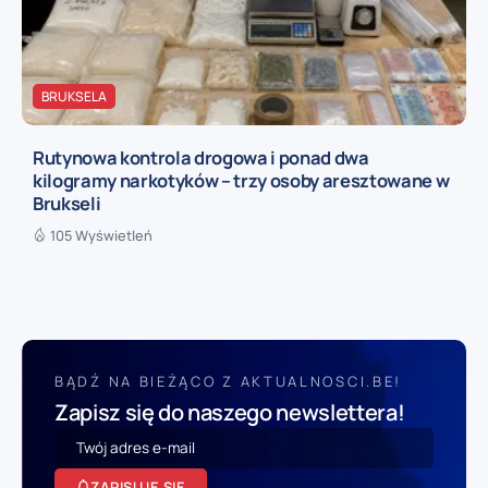
BRUKSELA
Rutynowa kontrola drogowa i ponad dwa
kilogramy narkotyków – trzy osoby aresztowane w
Brukseli
105 Wyświetleń
BĄDŹ NA BIEŻĄCO Z AKTUALNOSCI.BE!
Zapisz się do naszego newslettera!
ZAPISUJĘ SIĘ