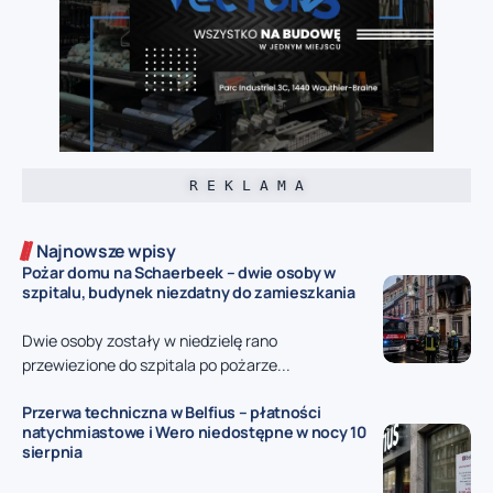
R E K L A M A
Najnowsze wpisy
Pożar domu na Schaerbeek – dwie osoby w
szpitalu, budynek niezdatny do zamieszkania
Dwie osoby zostały w niedzielę rano
przewiezione do szpitala po pożarze...
Przerwa techniczna w Belfius – płatności
natychmiastowe i Wero niedostępne w nocy 10
sierpnia