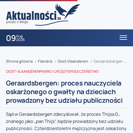
09
Aug
2026
Strona główna
Flandria
Oost-Vlaanderen
Geraardsbergen: proces nauczyciela oskarżonego o gwałty na dzieciach prowadzony bez udziału publiczności
/
/
/
OOST-VLAANDEREN
PRAWO I URZĘDY
SPOŁECZEŃSTWO
Geraardsbergen: proces nauczyciela
oskarżonego o gwałty na dzieciach
prowadzony bez udziału publiczności
Sąd w Geraardsbergen zdecydował, że proces Thijsa D.,
znanego jako „pan Thijs”, będzie prowadzony bez udziału
publiczności. Czterdziestoletni mężczyzna jest oskarżony