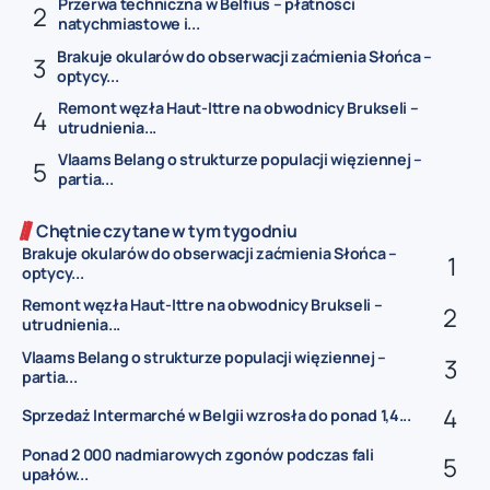
Przerwa techniczna w Belfius – płatności
natychmiastowe i...
Brakuje okularów do obserwacji zaćmienia Słońca –
optycy...
Remont węzła Haut-Ittre na obwodnicy Brukseli –
utrudnienia...
Vlaams Belang o strukturze populacji więziennej –
partia...
Chętnie czytane w tym tygodniu
Brakuje okularów do obserwacji zaćmienia Słońca –
optycy...
Remont węzła Haut-Ittre na obwodnicy Brukseli –
utrudnienia...
Vlaams Belang o strukturze populacji więziennej –
partia...
Sprzedaż Intermarché w Belgii wzrosła do ponad 1,4...
Ponad 2 000 nadmiarowych zgonów podczas fali
upałów...