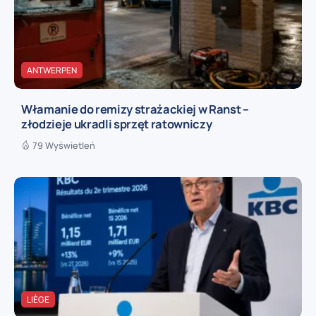
ANTWERPEN
Włamanie do remizy strażackiej w Ranst –
złodzieje ukradli sprzęt ratowniczy
79 Wyświetleń
LIÈGE