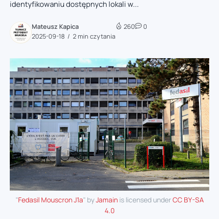
identyfikowaniu dostępnych lokali w...
Mateusz Kapica
260
0
2025-09-18
2 min czytania
"
Fedasil Mouscron J1a
" by
Jamain
is licensed under
CC BY-SA
4.0