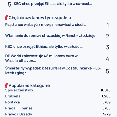
KBC chce przejąć Ethias, ale tylko w całości...
Chętnie czytane w tym tygodniu
Rząd chce walczyć z mową nienawiści w sieci...
Włamanie do remizy strażackiej w Ranst – złodzieje...
KBC chce przejąć Ethias, ale tylko w całości...
DP World zainwestuje 48 milionów euro w
Waaslandhaven...
Śmiertelny wypadek kitesurfera w Oostduinkerke – 63-
latek zginął...
Popularne kategorie
Społeczeństwo
10018
Bruksela
6285
Polityka
5789
Praca i Finanse
5785
Prawo i Urzędy
4779