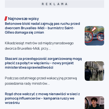
R E K L A M A
Najnowsze wpisy
Betonowe bloki nadal zajmują pas ruchu przed
dworcem Bruxelles-Midi – burmistrz Saint-
Gilles domaga się zmian
Kilkadziesiąt metrów od międzynarodowego
dworca Bruxelles-Midi, przy...
Skazani za przestępczość zorganizowaną mogą
płacić za pobyt w więzieniu – nowy projekt
ministerstwa sprawiedliwości
Podczas ostatniego przed wakacyjną przerwą
posiedzenia rady ministrów...
Rząd chce walczyć z mową nienawiści w sieci z
pomocą influencerów – kampania ruszy we
wrześniu