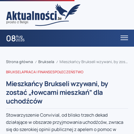
08
Aug
2026
Strona główna
Bruksela
Mieszkańcy Brukseli wzywani, by zostać „łowcami mieszkań” dla uchodźców
/
/
BRUKSELA
PRACA I FINANSE
SPOŁECZEŃSTWO
Mieszkańcy Brukseli wzywani, by
zostać „łowcami mieszkań” dla
uchodźców
Stowarzyszenie Convivial, od blisko trzech dekad
działające w obszarze przyjmowania uchodźców, zwraca
się do szerokiej opinii publicznej z apelem o pomoc w