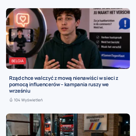
BELGIA
Rząd chce walczyć z mową nienawiści w sieci z
pomocą influencerów – kampania ruszy we
wrześniu
104 Wyświetleń