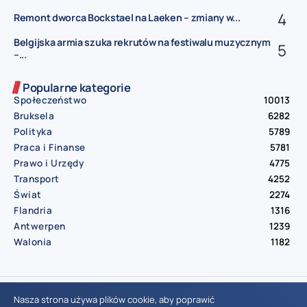
Remont dworca Bockstael na Laeken – zmiany w...
Belgijska armia szuka rekrutów na festiwalu muzycznym
–...
Popularne kategorie
Społeczeństwo
10013
Bruksela
6282
Polityka
5789
Praca i Finanse
5781
Prawo i Urzędy
4775
Transport
4252
Świat
2274
Flandria
1316
Antwerpen
1239
Walonia
1182
© Aktualnosci.be – All Right Reserved 2016-2026
Nasza strona używa plików cookie, aby poprawić