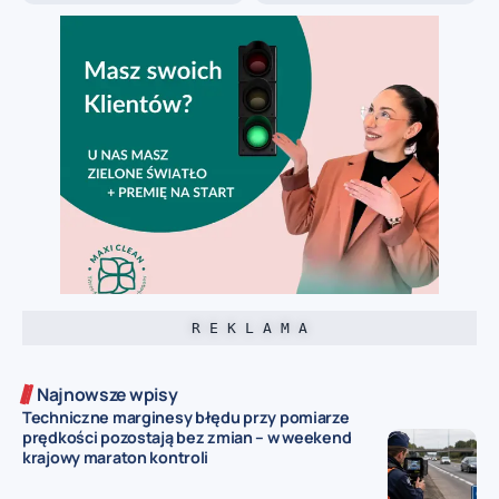
R E K L A M A
Najnowsze wpisy
Techniczne marginesy błędu przy pomiarze
prędkości pozostają bez zmian – w weekend
krajowy maraton kontroli