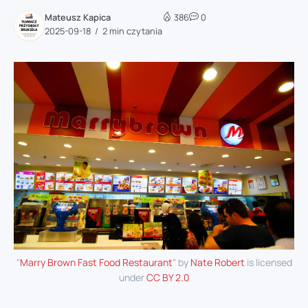
Mateusz Kapica
386
0
2025-09-18
2 min czytania
"
Marry Brown Fast Food Restaurant
" by
Nate Robert
is licensed
under
CC BY 2.0