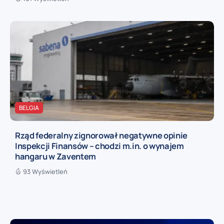
BELGIA
Rząd federalny zignorował negatywne opinie
Inspekcji Finansów – chodzi m.in. o wynajem
hangaru w Zaventem
93 Wyświetleń