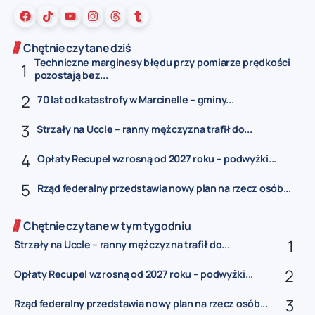
Chętnie czytane dziś
Techniczne marginesy błędu przy pomiarze prędkości
pozostają bez...
70 lat od katastrofy w Marcinelle – gminy...
Strzały na Uccle – ranny mężczyzna trafił do...
Opłaty Recupel wzrosną od 2027 roku – podwyżki...
Rząd federalny przedstawia nowy plan na rzecz osób...
Chętnie czytane w tym tygodniu
Strzały na Uccle – ranny mężczyzna trafił do...
Opłaty Recupel wzrosną od 2027 roku – podwyżki...
Rząd federalny przedstawia nowy plan na rzecz osób...