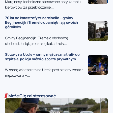
Marginesy techniczne stosowane przy karaniu
kierowców za przekroczenie...
70 lat od katastrofy w Marcinelle – gminy
Begijnendijk i Tremelo upamiętniają swoich
górników
Gminy Begijnendijk i Tremelo obchodzą
siedemdziesiątą rocznicę katastrofy...
Strzały na Uccle – ranny mężczyzna trafił do
szpitala, policja mówi o sporze prywatnym
W środę wieczorem na Uccle postrzelony został
mężczyzna –...
Może Cię zainteresować