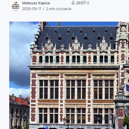
Mateusz Kapica
283
0
zaobserwuj nas
2025-09-17
2 min czytania
zaobserwuj nas
zaobserwuj nas
zaobserwuj nas