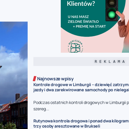
R E K L A M A
Najnowsze wpisy
Kontrole drogowe w Limburgii – dziewięć zatrzy
jazdy i dwa zarekwirowane samochody po nieleg
Podczas ostatnich kontroli drogowych w Limburgii p
szereg...
Rutynowa kontrola drogowa i ponad dwa kilogram
trzy osoby aresztowane w Brukseli