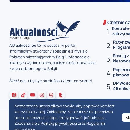
Chętnie cz
Kontrole
zatrzyma
Rutynow
Aktualnosci.be
to nowoczesny portal
kilogram
informacyjny stworzony specjalnie z myślą o
Pościg z
Polakach mieszkających w Belgii: informacje o
kierowca
lokalnych wydarzeniach, a także treści dotyczące
życia codziennego w Belgii.
Papierow
plażowa 
Śledź nas, aby być na bieżąco z tym, co ważne!
DP Worl
48 milio
Nasza strona używa plików cookie, aby poprawić komfort
korzystania z niej. Zakładamy, że nie masz nic przeciwko
temu, ale możesz z tego zrezygnować, jeśli chcesz.
Ak
Zapoznaj się z
Polityką prywatności
oraz
Regulamin
korzystania
.