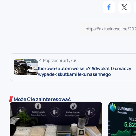
Poprzedni artykuł
Kierował autem we śnie? Adwokat tłumaczy
wypadek skutkami leku nasennego
Może Cię zainteresować