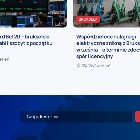
BRUKSELA
d Bel 20 – brukselski
Współdzielone hulajnogi
ebił szczyt z początku
elektryczne znikną z Brukse
września – o terminie zde
spór licencyjny
etleń
124 Wyświetleń