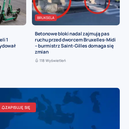
BRUKSELA
Betonowe bloki nadal zajmują pas
li 1
ruchu przed dworcem Bruxelles-Midi
cydował
– burmistrz Saint-Gilles domaga się
zmian
118 Wyświetleń
ZAPISUJĘ SIĘ