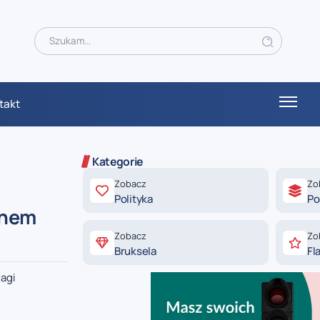
takt
Kategorie
Zobacz
Zo
Polityka
Po
anem
Zobacz
Zo
Bruksela
Fl
wagi