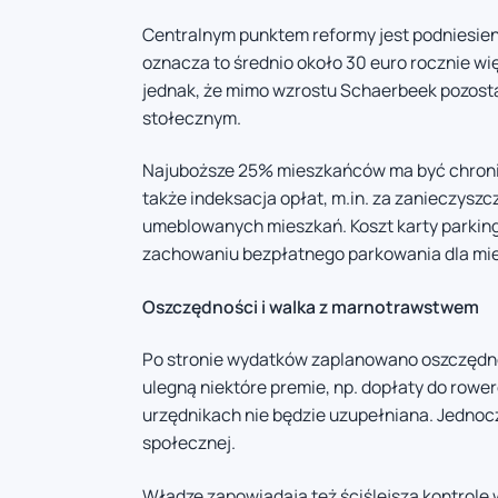
Centralnym punktem reformy jest podniesien
oznacza to średnio około 30 euro rocznie wię
jednak, że mimo wzrostu Schaerbeek pozost
stołecznym.
Najuboższe 25% mieszkańców ma być chronio
także indeksacja opłat, m.in. za zanieczyszc
umeblowanych mieszkań. Koszt karty parkingo
zachowaniu bezpłatnego parkowania dla mi
Oszczędności i walka z marnotrawstwem
Po stronie wydatków zaplanowano oszczędnoś
ulegną niektóre premie, np. dopłaty do ro
urzędnikach nie będzie uzupełniana. Jednocz
społecznej.
Władze zapowiadają też ściślejszą kontrolę 