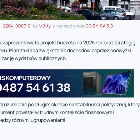
 - 2264-0007-0
" by
M0tty
is licensed under
CC BY-SA 3.0
 zaprezentowała projekt budżetu na 2025 rok oraz strategię
roku. Plan zakłada zwiększenie dochodów poprzez podwyżki
lizację wydatków publicznych.
ozumienie po długim okresie niestabilności politycznej, który
ument powstał w trudnym kontekście finansowym i
dzy różnymi ugrupowaniami.