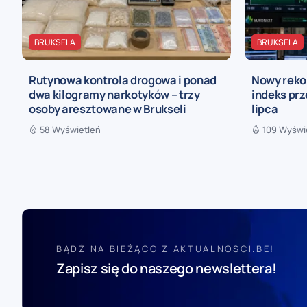
BRUKSELA
BRUKSELA
Rutynowa kontrola drogowa i ponad
Nowy rekor
dwa kilogramy narkotyków – trzy
indeks prz
osoby aresztowane w Brukseli
lipca
58 Wyświetleń
109 Wyświ
BĄDŹ NA BIEŻĄCO Z AKTUALNOSCI.BE!
Zapisz się do naszego newslettera!