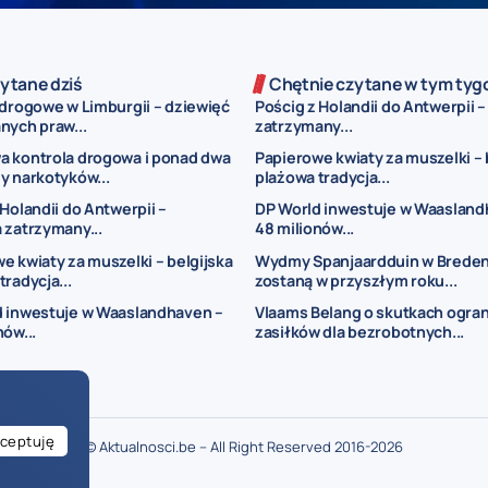
ytane dziś
Chętnie czytane w tym tyg
 drogowe w Limburgii – dziewięć
Pościg z Holandii do Antwerpii 
nych praw...
zatrzymany...
a kontrola drogowa i ponad dwa
Papierowe kwiaty za muszelki – 
y narkotyków...
plażowa tradycja...
 Holandii do Antwerpii –
DP World inwestuje w Waasland
 zatrzymany...
48 milionów...
e kwiaty za muszelki – belgijska
Wydmy Spanjaardduin w Brede
tradycja...
zostaną w przyszłym roku...
d inwestuje w Waaslandhaven –
Vlaams Belang o skutkach ogran
nów...
zasiłków dla bezrobotnych...
ceptuję
© Aktualnosci.be – All Right Reserved 2016-2026