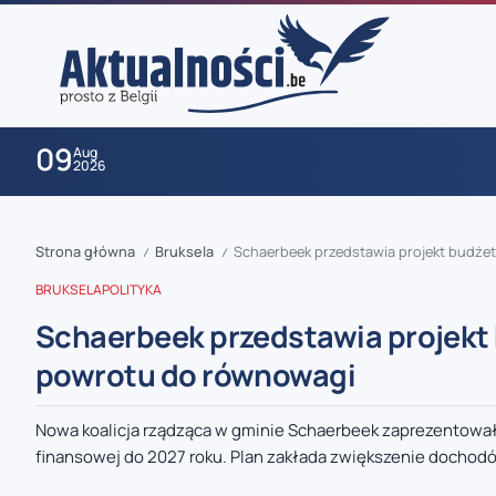
09
Aug
2026
Strona główna
Bruksela
Schaerbeek przedstawia projekt budże
/
/
BRUKSELA
POLITYKA
Schaerbeek przedstawia projekt
powrotu do równowagi
zaobserwuj nas
Nowa koalicja rządząca w gminie Schaerbeek zaprezentowała
finansowej do 2027 roku. Plan zakłada zwiększenie dochodó
zaobserwuj nas