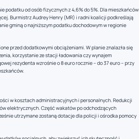
ie podatku od osób fizycznych z 4,6% do 5%. Dla mieszkańców
cej. Burmistrz Audrey Henry (MR) i radni koalicji podkreślają
anie gminą o najniższym podatku dochodowym w regionie
ne przed dodatkowymi obciążeniami. W planie znalazła się
zenia, korzystanie ze stacji ładowania czy wynajem
wej rezydenta wzrośnie o 8 euro rocznie – do 37 euro – przy
eszkańców.
ci w kosztach administracyjnych i personalnych. Redukcji
werów elektrycznych. Część wakatów po odchodzących
eśnie utrzymane zostaną dotacje dla policji i ośrodka pomocy
wydatków socjalnych, aby zwiększyć ich skuteczność i