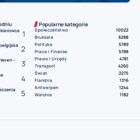
odniu
Popularne kategorie
Społeczeństwo
10022
– kierowca
Bruksela
6288
Polityka
5789
belgijska
Praca i Finanse
5788
Prawo i Urzędy
4781
haven –
Transport
4260
Świat
2275
ne
Flandria
1316
Antwerpen
1244
iczenia
Walonia
1182