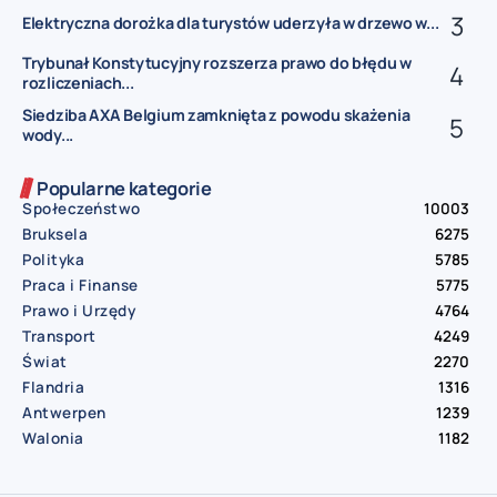
Elektryczna dorożka dla turystów uderzyła w drzewo w...
Trybunał Konstytucyjny rozszerza prawo do błędu w
rozliczeniach...
Siedziba AXA Belgium zamknięta z powodu skażenia
wody...
Popularne kategorie
Społeczeństwo
10003
Bruksela
6275
Polityka
5785
Praca i Finanse
5775
Prawo i Urzędy
4764
Transport
4249
Świat
2270
Flandria
1316
Antwerpen
1239
Walonia
1182