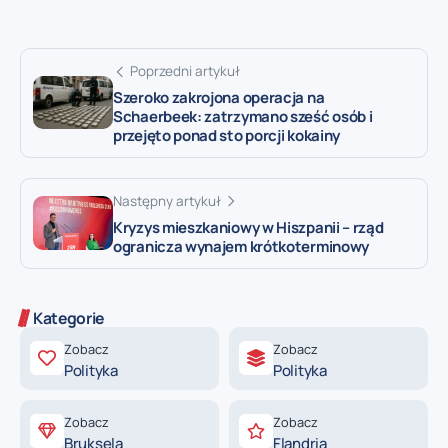
Poprzedni artykuł
Szeroko zakrojona operacja na
Schaerbeek: zatrzymano sześć osób i
przejęto ponad sto porcji kokainy
Następny artykuł
Kryzys mieszkaniowy w Hiszpanii – rząd
ogranicza wynajem krótkoterminowy
Kategorie
Zobacz
Zobacz
Polityka
Polityka
Zobacz
Zobacz
Bruksela
Flandria