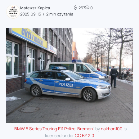
Mateusz Kapica
267
0
2025-09-15
2 min czytania
"
BMW 5 Series Touring F11 Polizei Bremen
" by
nakhon100
is
licensed under
CC BY 2.0