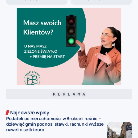
R E K L A M A
Najnowsze wpisy
Podatek od nieruchomości w Brukseli rośnie –
dziewięć gmin podnosi stawki, rachunki wyższe
nawet o setki euro