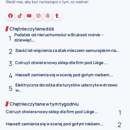
Śledź nas, aby być na bieżąco z tym, co ważne!
Chętnie czytane dziś
Podatek od nieruchomości w Brukseli rośnie –
dziewięć...
Sześć lat więzienia za atak mieczem samurajskim na...
Colruyt otwiera nowy sklep dla firm pod Liège...
Hasselt zamienia się w scenę pod gołym niebem...
Elektryczna dorożka dla turystów uderzyła w drzewo
w...
Chętnie czytane w tym tygodniu
Colruyt otwiera nowy sklep dla firm pod Liège...
Hasselt zamienia się w scenę pod gołym niebem...