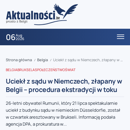
06
Aug
2026
Strona główna
Belgia
Uciekł z sądu w Niemczech, złapany w Belgii – procedura ekstradycji w toku
/
/
BELGIA
BRUKSELA
SPOŁECZEŃSTWO
ŚWIAT
Uciekł z sądu w Niemczech, złapany w
Belgii – procedura ekstradycji w toku
26-letni obywatel Rumunii, który 21 lipca spektakularnie
uciekł z budynku sądu w niemieckim Düsseldorfie, został
w czwartek aresztowany w Brukseli. Informację podała
agencja DPA, a prokuratura w...