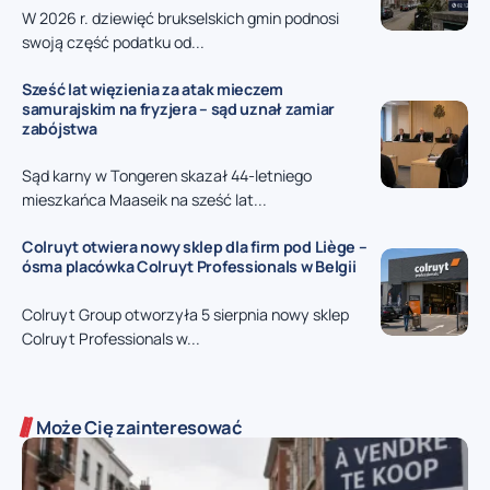
W 2026 r. dziewięć brukselskich gmin podnosi
swoją część podatku od...
Sześć lat więzienia za atak mieczem
samurajskim na fryzjera – sąd uznał zamiar
zabójstwa
Sąd karny w Tongeren skazał 44-letniego
mieszkańca Maaseik na sześć lat...
Colruyt otwiera nowy sklep dla firm pod Liège –
ósma placówka Colruyt Professionals w Belgii
Colruyt Group otworzyła 5 sierpnia nowy sklep
Colruyt Professionals w...
Może Cię zainteresować