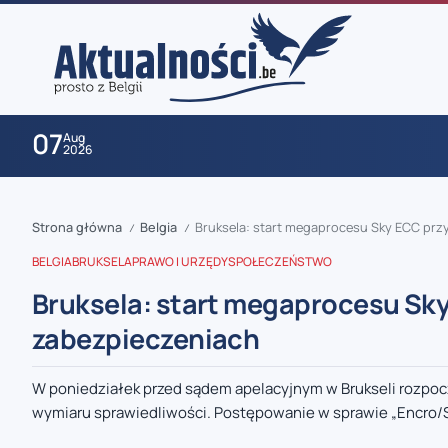
07
Aug
2026
Strona główna
Belgia
Bruksela: start megaprocesu Sky ECC pr
/
/
BELGIA
BRUKSELA
PRAWO I URZĘDY
SPOŁECZEŃSTWO
Bruksela: start megaprocesu Sk
zabezpieczeniach
zaobserwuj nas
W poniedziałek przed sądem apelacyjnym w Brukseli rozpocz
wymiaru sprawiedliwości. Postępowanie w sprawie „Encro/Sk
zaobserwuj nas