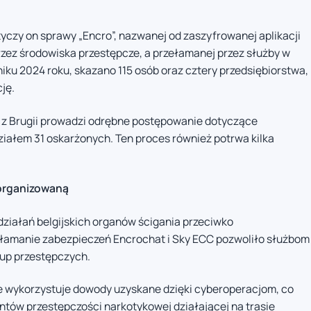
yczy on sprawy „Encro”, nazwanej od zaszyfrowanej aplikacji
ez środowiska przestępcze, a przełamanej przez służby w
niku 2024 roku, skazano 115 osób oraz cztery przedsiębiorstwa,
ję.
z Brugii prowadzi odrębne postępowanie dotyczące
ałem 31 oskarżonych. Ten proces również potrwa kilka
zorganizowaną
działań belgijskich organów ścigania przeciwko
amanie zabezpieczeń Encrochat i Sky ECC pozwoliło służbom
up przestępczych.
ie wykorzystuje dowody uzyskane dzięki cyberoperacjom, co
tów przestępczości narkotykowej działającej na trasie