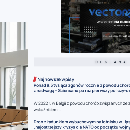
R E K L A M A
Najnowsze wpisy
Ponad 9,5 tysiąca zgonów rocznie z powodu cho
z nadwagą – Sciensano po raz pierwszy policzyło 
W 2022 r. w Belgii z powodu chorób związanych ze
wskaźnikiem...
Dron z ładunkiem wybuchowym na lotnisku w Lips
„najostrzejszy kryzys dla NATO od początku wojny