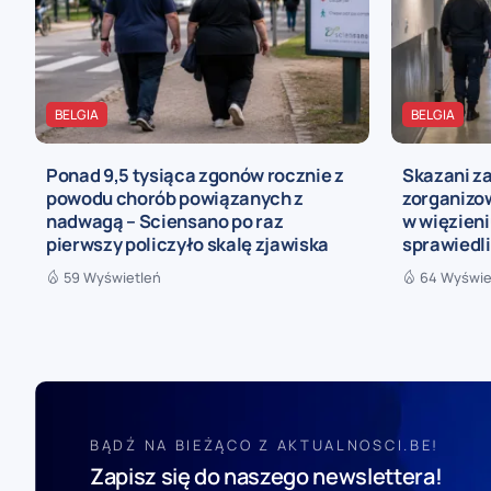
BELGIA
BELGIA
Ponad 9,5 tysiąca zgonów rocznie z
Skazani z
powodu chorób powiązanych z
zorganizo
nadwagą – Sciensano po raz
w więzieni
pierwszy policzyło skalę zjawiska
sprawiedl
59 Wyświetleń
64 Wyświe
BĄDŹ NA BIEŻĄCO Z AKTUALNOSCI.BE!
Zapisz się do naszego newslettera!