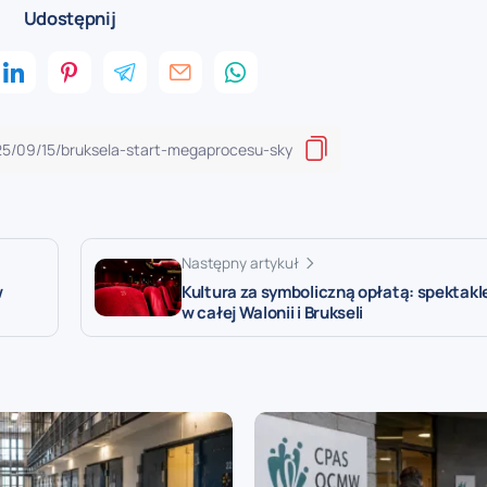
Udostępnij
Następny artykuł
w
Kultura za symboliczną opłatą: spektakle
w całej Walonii i Brukseli