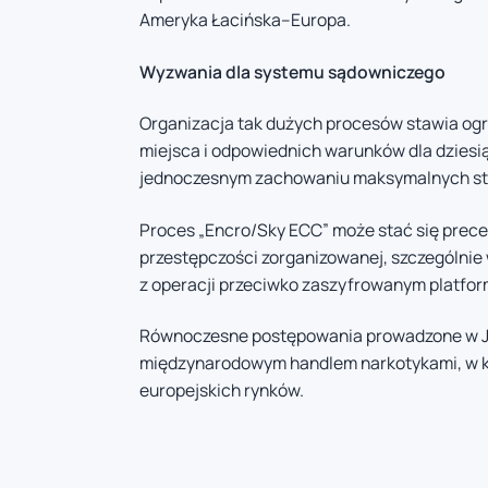
Ameryka Łacińska–Europa.
Wyzwania dla systemu sądowniczego
Organizacja tak dużych procesów stawia og
miejsca i odpowiednich warunków dla dzies
jednoczesnym zachowaniu maksymalnych st
Proces „Encro/Sky ECC” może stać się pre
przestępczości zorganizowanej, szczególni
z operacji przeciwko zaszyfrowanym platf
Równoczesne postępowania prowadzone w Just
międzynarodowym handlem narkotykami, w k
europejskich rynków.