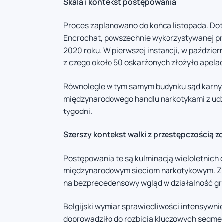
Skala i kontekst postępowania
Proces zaplanowano do końca listopada. Dot
Encrochat, powszechnie wykorzystywanej prz
2020 roku. W pierwszej instancji, w paździer
z czego około 50 oskarżonych złożyło apelac
Równolegle w tym samym budynku sąd karny 
międzynarodowego handlu narkotykami z udzi
tygodni.
Szerszy kontekst walki z przestępczością 
Postępowania te są kulminacją wieloletnich 
międzynarodowym sieciom narkotykowym. Zł
na bezprecedensowy wgląd w działalność gr
Belgijski wymiar sprawiedliwości intensywn
doprowadziło do rozbicia kluczowych segmen