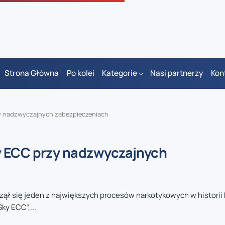
Strona Główna
Po kolei
Kategorie
Nasi partnerzy
Kon
zy nadzwyczajnych zabezpieczeniach
y ECC przy nadzwyczajnych
ął się jeden z największych procesów narkotykowych w historii 
y ECC”,...