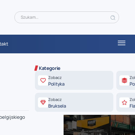
takt
Kategorie
Zobacz
Zo
Polityka
Po
Zobacz
Zo
Bruksela
Fl
belgijskiego