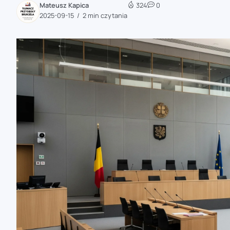
Mateusz Kapica
324
0
zaobserwuj nas
2025-09-15
2 min czytania
zaobserwuj nas
zaobserwuj nas
zaobserwuj nas