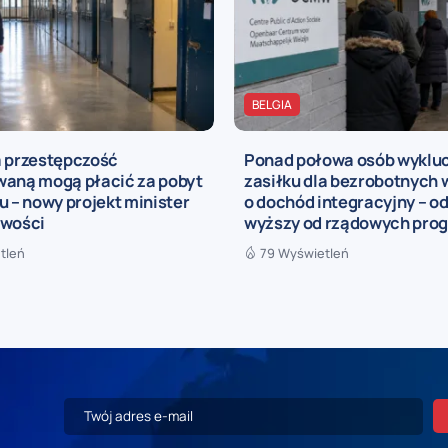
BELGIA
a przestępczość
Ponad połowa osób wyklu
waną mogą płacić za pobyt
zasiłku dla bezrobotnych 
u – nowy projekt minister
o dochód integracyjny – o
iwości
wyższy od rządowych pro
tleń
79 Wyświetleń