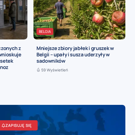
BELGIA
czonych z
Mniejsze zbiory jabłek i gruszek w
wnioskuje
Belgii – upały i susza uderzyły w
dsetek
sadowników
gnoz
59 Wyświetleń
ZAPISUJĘ SIĘ