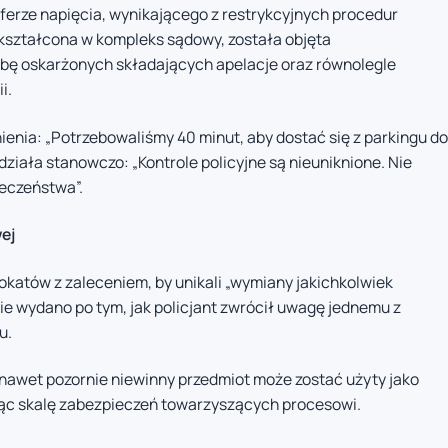
ferze napięcia, wynikającego z restrykcyjnych procedur
kształcona w kompleks sądowy, została objęta
bę oskarżonych składających apelacje oraz równolegle
i.
nienia: „Potrzebowaliśmy 40 minut, aby dostać się z parkingu do
ziała stanowczo: „Kontrole policyjne są nieuniknione. Nie
ieczeństwa”.
ej
wokatów z zaleceniem, by unikali „wymiany jakichkolwiek
ie wydano po tym, jak policjant zwrócił uwagę jednemu z
u.
 nawet pozornie niewinny przedmiot może zostać użyty jako
jąc skalę zabezpieczeń towarzyszących procesowi.