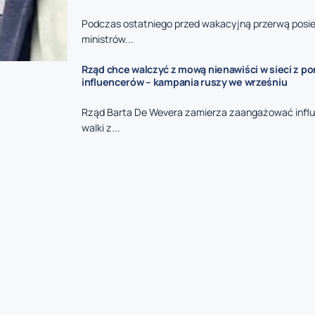
Podczas ostatniego przed wakacyjną przerwą posie
ministrów...
Rząd chce walczyć z mową nienawiści w sieci z p
influencerów – kampania ruszy we wrześniu
Rząd Barta De Wevera zamierza zaangażować infl
walki z...