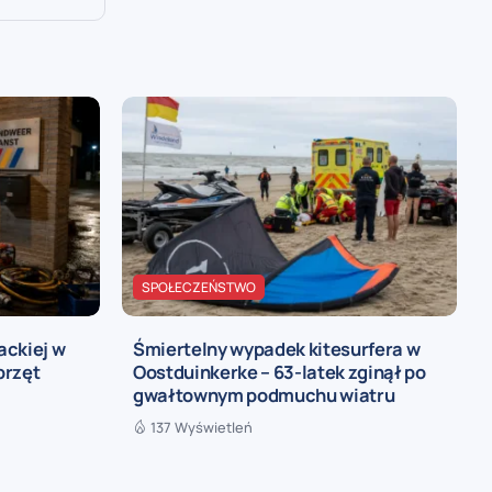
SPOŁECZEŃSTWO
ackiej w
Śmiertelny wypadek kitesurfera w
przęt
Oostduinkerke – 63-latek zginął po
gwałtownym podmuchu wiatru
137 Wyświetleń