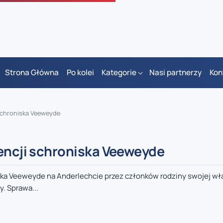
Strona Główna
Po kolei
Kategorie
Nasi partnerzy
Kon
 schroniska Veeweyde
wencji schroniska Veeweyde
ska Veeweyde na Anderlechcie przez członków rodziny swojej właś
. Sprawa...