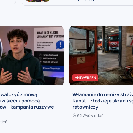
ANTWERPEN
 walczyć z mową
Włamanie do remizy straż
 w sieci z pomocą
Ranst – złodzieje ukradli s
rów – kampania ruszy we
ratowniczy
62 Wyświetleń
tleń