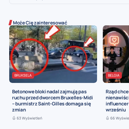
Może Cię zainteresować
BRUKSELA
BELGIA
Betonowe bloki nadal zajmują pas
Rząd chce
ruchu przed dworcem Bruxelles-Midi
nienawiści
– burmistrz Saint-Gilles domaga się
influence
zmian
wrześniu
63 Wyświetleń
66 Wyświe