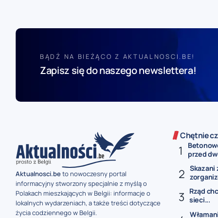
BĄDŹ NA BIEŻĄCO Z AKTUALNOSCI.BE!
Zapisz się do naszego newslettera!
Chętnie cz
Betonowe
przed dw
Skazani 
Aktualnosci.be
to nowoczesny portal
zorganiz
informacyjny stworzony specjalnie z myślą o
Rząd chc
Polakach mieszkających w Belgii: informacje o
sieci...
lokalnych wydarzeniach, a także treści dotyczące
życia codziennego w Belgii.
Włamanie