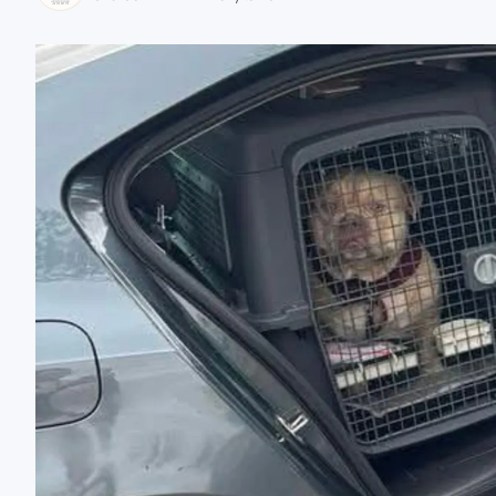
zaobserwuj nas
zaobserwuj nas
zaobserwuj nas
zaobserwuj nas