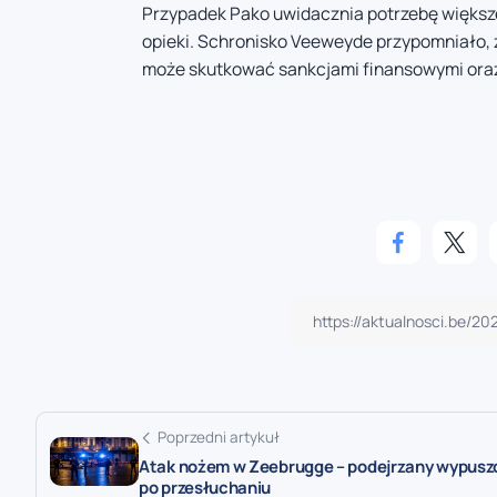
Przypadek Pako uwidacznia potrzebę większej
opieki. Schronisko Veeweyde przypomniało, ż
może skutkować sankcjami finansowymi oraz 
Poprzedni artykuł
Atak nożem w Zeebrugge – podejrzany wypusz
po przesłuchaniu