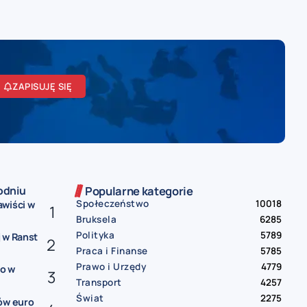
ZAPISUJĘ SIĘ
odniu
Popularne kategorie
Społeczeństwo
10018
awiści w
Bruksela
6285
Polityka
5789
 w Ranst
Praca i Finanse
5785
Prawo i Urzędy
4779
ko w
Transport
4257
Świat
2275
ów euro