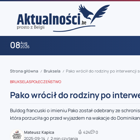
08
Aug
2026
Strona główna
Bruksela
Pako wrócił do rodziny po interwencji
/
/
BRUKSELA
SPOŁECZEŃSTWO
Pako wrócił do rodziny po inter
Buldog francuski o imieniu Pako został odebrany ze schroni
zaobserwuj nas
która porzuciła go przed wyjazdem na wakacje do Dominikany
zaobserwuj nas
Mateusz Kapica
424
0
2025-09-14
2 min czytania