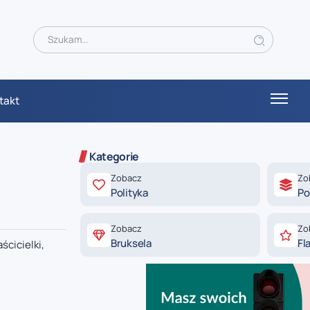
takt
Kategorie
Zobacz
Zo
Polityka
Po
Zobacz
Zo
Bruksela
Fl
cicielki,