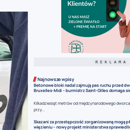
R E K L A M A
Najnowsze wpisy
Betonowe bloki nadal zajmują pas ruchu przed d
Bruxelles-Midi – burmistrz Saint-Gilles domaga s
Kilkadziesiąt metrów od międzynarodowego dworca 
przy...
Skazani za przestępczość zorganizowaną mogą pł
więzieniu – nowy projekt ministerstwa sprawiedl