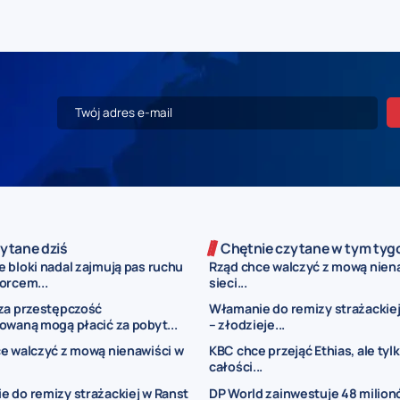
ytane dziś
Chętnie czytane w tym tyg
 bloki nadal zajmują pas ruchu
Rząd chce walczyć z mową nien
orcem...
sieci...
za przestępczość
Włamanie do remizy strażackiej
owaną mogą płacić za pobyt...
– złodzieje...
e walczyć z mową nienawiści w
KBC chce przejąć Ethias, ale tyl
całości...
 do remizy strażackiej w Ranst
DP World zainwestuje 48 milion