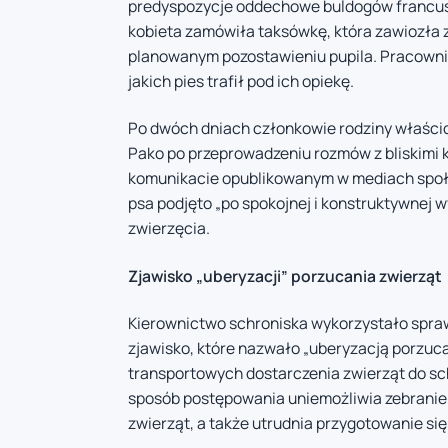
predyspozycje oddechowe buldogów francuski
kobieta zamówiła taksówkę, która zawiozła z
planowanym pozostawieniu pupila. Pracownicy
jakich pies trafił pod ich opiekę.
Po dwóch dniach członkowie rodziny właścicie
Pako po przeprowadzeniu rozmów z bliskimi k
komunikacie opublikowanym w mediach społ
psa podjęto „po spokojnej i konstruktywnej 
zwierzęcia.
Zjawisko „uberyzacji” porzucania zwierząt
Kierownictwo schroniska wykorzystało spra
zjawisko, które nazwało „uberyzacją porzuca
transportowych dostarczenia zwierząt do sc
sposób postępowania uniemożliwia zebranie
zwierząt, a także utrudnia przygotowanie się 