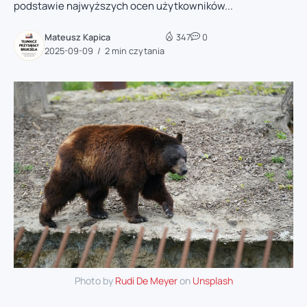
podstawie najwyższych ocen użytkowników...
Mateusz Kapica
347
0
2025-09-09
2 min czytania
Photo by
Rudi De Meyer
on
Unsplash