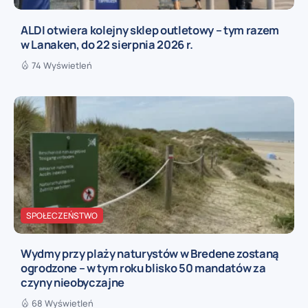
ALDI otwiera kolejny sklep outletowy – tym razem
w Lanaken, do 22 sierpnia 2026 r.
74 Wyświetleń
SPOŁECZEŃSTWO
Wydmy przy plaży naturystów w Bredene zostaną
ogrodzone – w tym roku blisko 50 mandatów za
czyny nieobyczajne
68 Wyświetleń