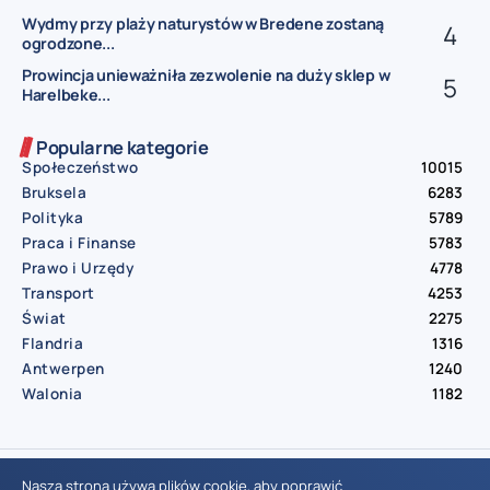
Wydmy przy plaży naturystów w Bredene zostaną
ogrodzone...
Prowincja unieważniła zezwolenie na duży sklep w
Harelbeke...
Popularne kategorie
Społeczeństwo
10015
Bruksela
6283
Polityka
5789
Praca i Finanse
5783
Prawo i Urzędy
4778
Transport
4253
Świat
2275
Flandria
1316
Antwerpen
1240
Walonia
1182
© Aktualnosci.be – All Right Reserved 2016-2026
Nasza strona używa plików cookie, aby poprawić