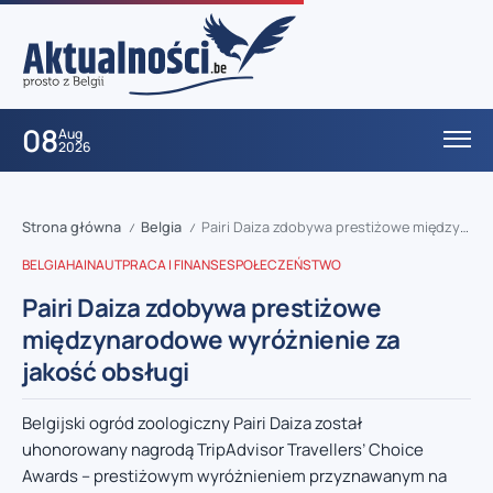
08
Aug
2026
Strona główna
Belgia
Pairi Daiza zdobywa prestiżowe międzynarodowe wyróżnienie za jakość obsługi
/
/
BELGIA
HAINAUT
PRACA I FINANSE
SPOŁECZEŃSTWO
Pairi Daiza zdobywa prestiżowe
międzynarodowe wyróżnienie za
jakość obsługi
Belgijski ogród zoologiczny Pairi Daiza został
uhonorowany nagrodą TripAdvisor Travellers’ Choice
Awards – prestiżowym wyróżnieniem przyznawanym na