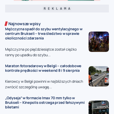
R E K L A M A
Najnowsze wpisy
Mężczyzna spadł do szybu wentylacyjnego w
centrum Brukseli – trwa śledztwo w sprawie
okoliczności zdarzenia
Mężczyzna po pięćdziesiątce został ciężko
ranny po upadku do szybu...
Maraton fotoradarowy w Belgii – całodobowe
kontrole prędkości w weekend 8 i 9 sierpnia
Kierowcy w Belgii powinni w najbliższych dniach
zwrócić szczególną uwagę...
„Odyseja” w formacie Imax 70 mm tylko w
Brukseli – Kinepolis ostrzega przed fałszywymi
biletami