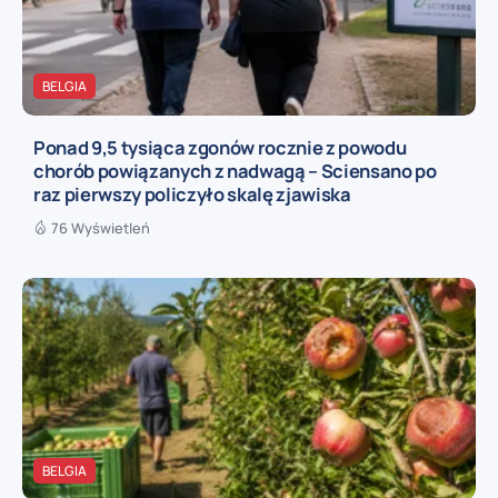
BELGIA
Ponad 9,5 tysiąca zgonów rocznie z powodu
chorób powiązanych z nadwagą – Sciensano po
raz pierwszy policzyło skalę zjawiska
76 Wyświetleń
BELGIA