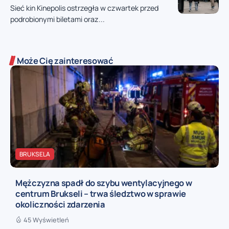
Sieć kin Kinepolis ostrzegła w czwartek przed
podrobionymi biletami oraz...
Może Cię zainteresować
BRUKSELA
Mężczyzna spadł do szybu wentylacyjnego w
centrum Brukseli – trwa śledztwo w sprawie
okoliczności zdarzenia
45 Wyświetleń