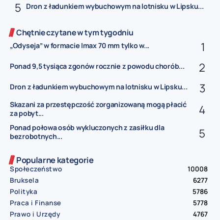
Dron z ładunkiem wybuchowym na lotnisku w Lipsku...
Chętnie czytane w tym tygodniu
„Odyseja” w formacie Imax 70 mm tylko w...
Ponad 9,5 tysiąca zgonów rocznie z powodu chorób...
Dron z ładunkiem wybuchowym na lotnisku w Lipsku...
Skazani za przestępczość zorganizowaną mogą płacić
za pobyt...
Ponad połowa osób wykluczonych z zasiłku dla
bezrobotnych...
Popularne kategorie
Społeczeństwo
10008
Bruksela
6277
Polityka
5786
Praca i Finanse
5778
Prawo i Urzędy
4767