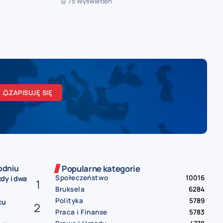
75 Wyświetleń
ZAPISUJĘ SIĘ
odniu
Popularne kategorie
Społeczeństwo
10016
dy i dwa
Bruksela
6284
Polityka
5789
cu
Praca i Finanse
5783