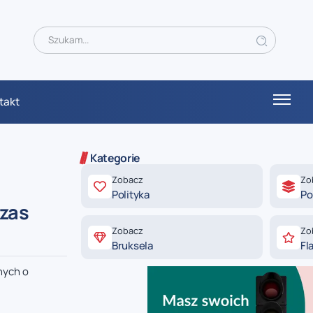
takt
Kategorie
Zobacz
Zo
Polityka
Po
czas
Zobacz
Zo
Bruksela
Fl
nych o