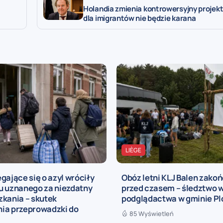
Holandia zmienia kontrowersyjny projek
dla imigrantów nie będzie karana
LIÈGE
gające się o azyl wróciły
Obóz letni KLJ Balen zako
u uznanego za niezdatny
przed czasem – śledztwo 
zkania – skutek
podglądactwa w gminie P
ia przeprowadzki do
85 Wyświetleń