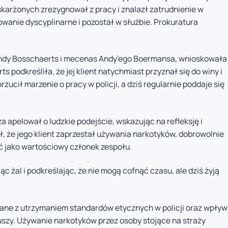
karżonych zrezygnował z pracy i znalazł zatrudnienie w
wanie dyscyplinarne i pozostał w służbie. Prokuratura
dy Bosschaerts i mecenas Andy’ego Boermansa, wnioskowała
s podkreśliła, że jej klient natychmiast przyznał się do winy i
zucił marzenie o pracy w policji, a dziś regularnie poddaje się
 apelował o ludzkie podejście, wskazując na refleksję i
ił, że jego klient zaprzestał używania narkotyków, dobrowolnie
ać jako wartościowy członek zespołu.
ąc żal i podkreślając, że nie mogą cofnąć czasu, ale dziś żyją
ne z utrzymaniem standardów etycznych w policji oraz wpływ
uszy. Używanie narkotyków przez osoby stojące na straży