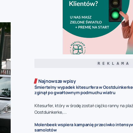
R E K L A M A
Najnowsze wpisy
Śmiertelny wypadek kitesurfera w Oostduinkerke 
zginął po gwałtownym podmuchu wiatru
Kitesurfer, który w środę został ciężko ranny na pla
Oostduinkerke,...
Molenbeek wspiera kampanię przeciwko intensy
samolotów