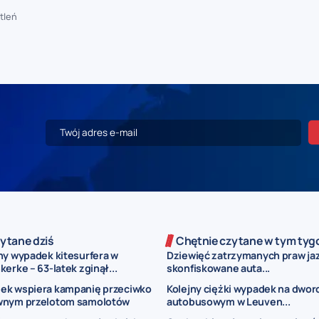
tleń
ytane dziś
Chętnie czytane w tym tyg
ny wypadek kitesurfera w
Dziewięć zatrzymanych praw jaz
erke – 63-latek zginął...
skonfiskowane auta...
ek wspiera kampanię przeciwko
Kolejny ciężki wypadek na dwor
wnym przelotom samolotów
autobusowym w Leuven...