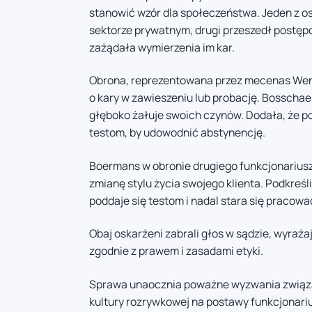
stanowić wzór dla społeczeństwa. Jeden z os
sektorze prywatnym, drugi przeszedł postępo
zażądała wymierzenia im kar.
Obrona, reprezentowana przez mecenas Wen
o kary w zawieszeniu lub probację. Bosschaert
głęboko żałuje swoich czynów. Dodała, że por
testom, by udowodnić abstynencję.
Boermans w obronie drugiego funkcjonariusza
zmianę stylu życia swojego klienta. Podkreśl
poddaje się testom i nadal stara się pracow
Obaj oskarżeni zabrali głos w sądzie, wyrażaj
zgodnie z prawem i zasadami etyki.
Sprawa unaocznia poważne wyzwania związa
kultury rozrywkowej na postawy funkcjonari