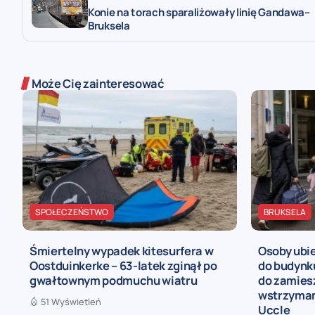
Konie na torach sparaliżowały linię Gandawa–
Bruksela
Może Cię zainteresować
SPOŁECZEŃSTWO
BRUKSELA
Śmiertelny wypadek kitesurfera w
Osoby ubie
Oostduinkerke – 63-latek zginął po
do budynk
gwałtownym podmuchu wiatru
do zamies
wstrzyman
51 Wyświetleń
Uccle