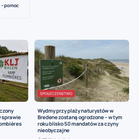
t – pomoc
SPOŁECZEŃSTWO
ńczony
Wydmy przy plaży naturystów w
w sprawie
Bredene zostaną ogrodzone – w tym
lombières
roku blisko 50 mandatów za czyny
nieobyczajne