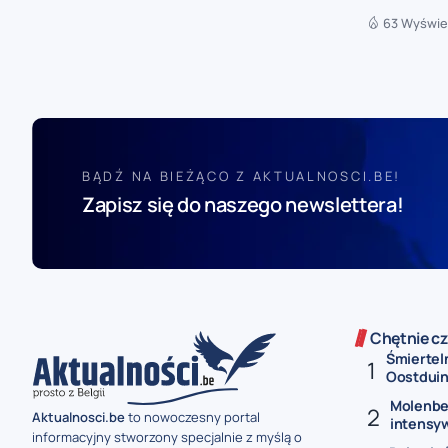
63 Wyświe
BĄDŹ NA BIEŻĄCO Z AKTUALNOSCI.BE!
Zapisz się do naszego newslettera!
Chętnie cz
Śmiertel
Oostduink
Molenbe
Aktualnosci.be
to nowoczesny portal
intensy
informacyjny stworzony specjalnie z myślą o