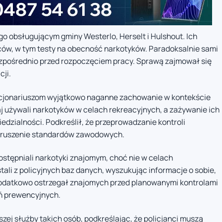
go obsługującym gminy Westerlo, Herselt i Hulshout. Ich
ców, w tym testy na obecność narkotyków. Paradoksalnie sami
ezpośrednio przed rozpoczęciem pracy. Sprawą zajmował się
cji.
nkcjonariuszom wyjątkowo naganne zachowanie w kontekście
 używali narkotyków w celach rekreacyjnych, a zażywanie ich
dzialności. Podkreślił, że przeprowadzanie kontroli
naruszenie standardów zawodowych.
ostępniali narkotyki znajomym, choć nie w celach
li z policyjnych baz danych, wyszukując informacje o sobie,
 dodatkowo ostrzegał znajomych przed planowanymi kontrolami
ń prewencyjnych.
zej służby takich osób, podkreślając, że policjanci muszą