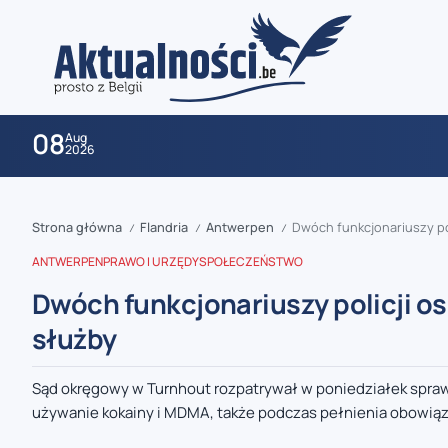
08
Aug
2026
Strona główna
Flandria
Antwerpen
Dwóch funkcjonariuszy po
/
/
/
ANTWERPEN
PRAWO I URZĘDY
SPOŁECZEŃSTWO
Dwóch funkcjonariuszy policji o
służby
zaobserwuj nas
Sąd okręgowy w Turnhout rozpatrywał w poniedziałek spraw
używanie kokainy i MDMA, także podczas pełnienia obowiąz
zaobserwuj nas