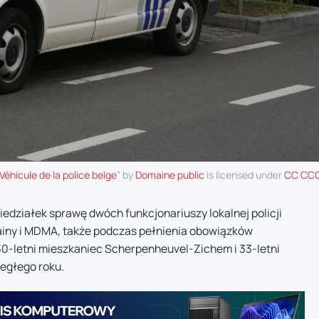
 Véhicule de la police belge
" by
Domaine public
is licensed under
CC CC0
edziałek sprawę dwóch funkcjonariuszy lokalnej policji
iny i MDMA, także podczas pełnienia obowiązków
30-letni mieszkaniec Scherpenheuvel-Zichem i 33-letni
iegłego roku.