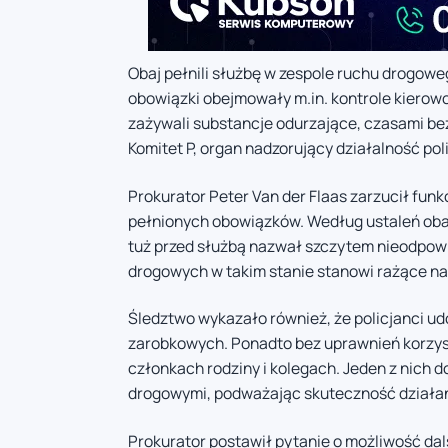
Obaj pełnili służbę w zespole ruchu drogowe
obowiązki obejmowały m.in. kontrole kierow
zażywali substancje odurzające, czasami b
Komitet P, organ nadzorujący działalność poli
Prokurator Peter Van der Flaas zarzucił fu
pełnionych obowiązków. Według ustaleń obaj
tuż przed służbą nazwał szczytem nieodpowie
drogowych w takim stanie stanowi rażące 
Śledztwo wykazało również, że policjanci ud
zarobkowych. Ponadto bez uprawnień korzysta
członkach rodziny i kolegach. Jeden z nich
drogowymi, podważając skuteczność działa
Prokurator postawił pytanie o możliwość dals