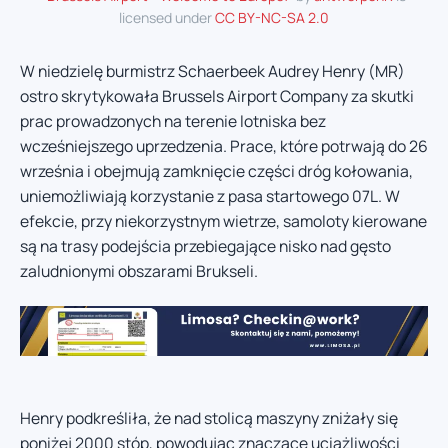
licensed under
CC BY-NC-SA 2.0
W niedzielę burmistrz Schaerbeek Audrey Henry (MR)
ostro skrytykowała Brussels Airport Company za skutki
prac prowadzonych na terenie lotniska bez
wcześniejszego uprzedzenia. Prace, które potrwają do 26
września i obejmują zamknięcie części dróg kołowania,
uniemożliwiają korzystanie z pasa startowego 07L. W
efekcie, przy niekorzystnym wietrze, samoloty kierowane
są na trasy podejścia przebiegające nisko nad gęsto
zaludnionymi obszarami Brukseli.
Henry podkreśliła, że nad stolicą maszyny zniżały się
poniżej 2000 stóp, powodując znaczące uciążliwości