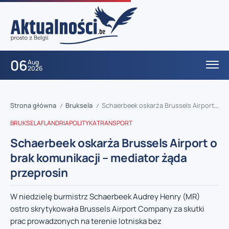
06
Aug
2026
Strona główna
Bruksela
Schaerbeek oskarża Brussels Airport o brak komunikacji – mediator żąda przeprosin
/
/
BRUKSELA
FLANDRIA
POLITYKA
TRANSPORT
Schaerbeek oskarża Brussels Airport o
brak komunikacji – mediator żąda
przeprosin
W niedzielę burmistrz Schaerbeek Audrey Henry (MR)
ostro skrytykowała Brussels Airport Company za skutki
prac prowadzonych na terenie lotniska bez