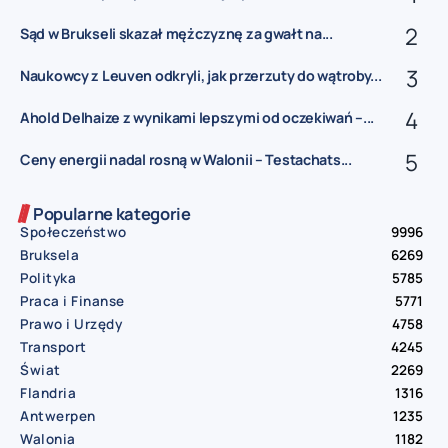
Sąd w Brukseli skazał mężczyznę za gwałt na...
Naukowcy z Leuven odkryli, jak przerzuty do wątroby...
Ahold Delhaize z wynikami lepszymi od oczekiwań –...
Ceny energii nadal rosną w Walonii – Testachats...
Popularne kategorie
Społeczeństwo
9996
Bruksela
6269
Polityka
5785
Praca i Finanse
5771
Prawo i Urzędy
4758
Transport
4245
Świat
2269
Flandria
1316
Antwerpen
1235
Walonia
1182