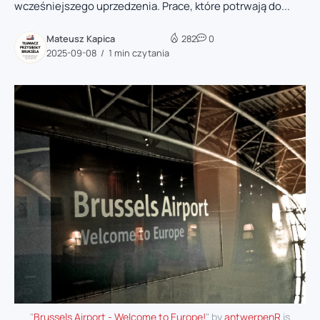
wcześniejszego uprzedzenia. Prace, które potrwają do...
Mateusz Kapica
282
0
2025-09-08
1 min czytania
"
Brussels Airport - Welcome to Europe!
" by
antwerpenR
is