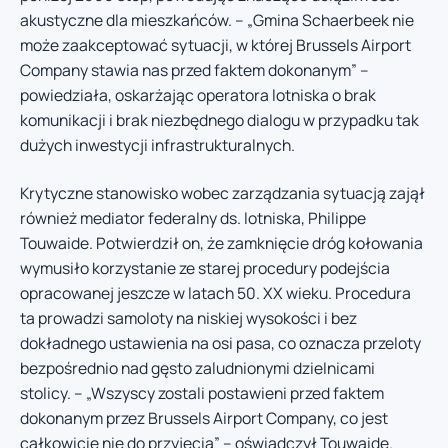
akustyczne dla mieszkańców. – „Gmina Schaerbeek nie
może zaakceptować sytuacji, w której Brussels Airport
Company stawia nas przed faktem dokonanym” –
powiedziała, oskarżając operatora lotniska o brak
komunikacji i brak niezbędnego dialogu w przypadku tak
dużych inwestycji infrastrukturalnych.
Krytyczne stanowisko wobec zarządzania sytuacją zajął
również mediator federalny ds. lotniska, Philippe
Touwaide. Potwierdził on, że zamknięcie dróg kołowania
wymusiło korzystanie ze starej procedury podejścia
opracowanej jeszcze w latach 50. XX wieku. Procedura
ta prowadzi samoloty na niskiej wysokości i bez
dokładnego ustawienia na osi pasa, co oznacza przeloty
bezpośrednio nad gęsto zaludnionymi dzielnicami
stolicy. – „Wszyscy zostali postawieni przed faktem
dokonanym przez Brussels Airport Company, co jest
całkowicie nie do przyjęcia” – oświadczył Touwaide.