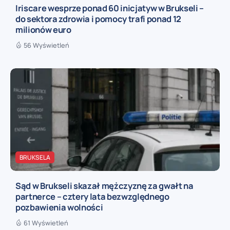
Iriscare wesprze ponad 60 inicjatyw w Brukseli –
do sektora zdrowia i pomocy trafi ponad 12
milionów euro
56 Wyświetleń
BRUKSELA
Sąd w Brukseli skazał mężczyznę za gwałt na
partnerce – cztery lata bezwzględnego
pozbawienia wolności
61 Wyświetleń