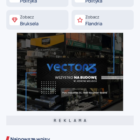
Polityka
Polityka
Zobacz
Zobacz
Bruksela
Flandria
R E K L A M A
Najnowsze wpisy