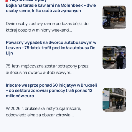
Bójka na tarasie kawiarni na Molenbeek – dwie
osoby ranne, kilka osób zatrzymanych
Dwie osoby zostały ranne podczas bójki, do
której doszło w miniony weekend...
Poważny wypadek na dworcu autobusowym w
Leuven – 75-latek trafił pod koła autobusu De
Lijn
75-letni mężczyzna został potrącony przez
autobus na dworcu autobusowym...
Iriscare wesprze ponad 60 inicjatyw w Brukseli
– do sektora zdrowia i pomocy trafi ponad 12
milionów euro
W 2026 r. brukselska instytucja Iriscare,
odpowiedzialna za obszar zdrowia...