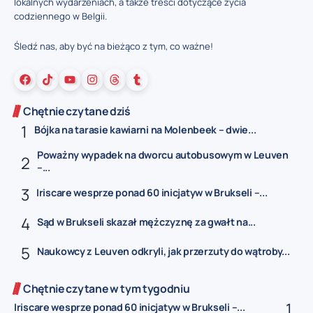
lokalnych wydarzeniach, a także treści dotyczące życia
codziennego w Belgii.
Śledź nas, aby być na bieżąco z tym, co ważne!
Chętnie czytane dziś
Bójka na tarasie kawiarni na Molenbeek – dwie...
Poważny wypadek na dworcu autobusowym w Leuven
–...
Iriscare wesprze ponad 60 inicjatyw w Brukseli –...
Sąd w Brukseli skazał mężczyznę za gwałt na...
Naukowcy z Leuven odkryli, jak przerzuty do wątroby...
Chętnie czytane w tym tygodniu
Iriscare wesprze ponad 60 inicjatyw w Brukseli –...