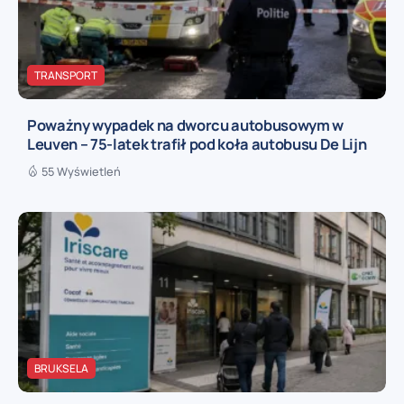
TRANSPORT
Poważny wypadek na dworcu autobusowym w
Leuven – 75-latek trafił pod koła autobusu De Lijn
55 Wyświetleń
BRUKSELA