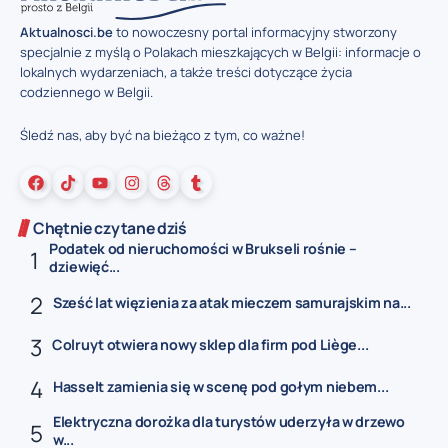
Aktualnosci.be
to nowoczesny portal informacyjny stworzony
specjalnie z myślą o Polakach mieszkających w Belgii: informacje o
lokalnych wydarzeniach, a także treści dotyczące życia
codziennego w Belgii.
Śledź nas, aby być na bieżąco z tym, co ważne!
Chętnie czytane dziś
Podatek od nieruchomości w Brukseli rośnie –
dziewięć...
Sześć lat więzienia za atak mieczem samurajskim na...
Colruyt otwiera nowy sklep dla firm pod Liège...
Hasselt zamienia się w scenę pod gołym niebem...
Elektryczna dorożka dla turystów uderzyła w drzewo
w...