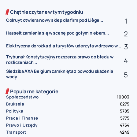
Chętnie czytane w tym tygodniu
Colruyt otwiera nowy sklep dla firm pod Liège...
Hasselt zamienia się w scenę pod gołym niebem...
Elektryczna dorożka dla turystów uderzyła w drzewo w...
Trybunał Konstytucyjny rozszerza prawo do błędu w
rozliczeniach...
Siedziba AXA Belgium zamknięta z powodu skażenia
wody...
Popularne kategorie
Społeczeństwo
10003
Bruksela
6275
Polityka
5785
Praca i Finanse
5775
Prawo i Urzędy
4764
Transport
4249