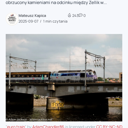
obrzucony kamieniami na odcinku między Zellik w...
Mateusz Kapica
243
0
2025-09-07
1 min czytania
"
euro train
" by
AdamChandler86
is licensed under
CC BY-NC-ND