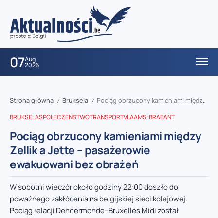
07
Aug
2026
Strona główna
Bruksela
Pociąg obrzucony kamieniami między Zellik a Jette – pasażerowie ewakuowani bez obrażeń
/
/
BRUKSELA
SPOŁECZEŃSTWO
TRANSPORT
VLAAMS-BRABANT
Pociąg obrzucony kamieniami między
Zellik a Jette – pasażerowie
ewakuowani bez obrażeń
W sobotni wieczór około godziny 22:00 doszło do
poważnego zakłócenia na belgijskiej sieci kolejowej.
Pociąg relacji Dendermonde–Bruxelles Midi został