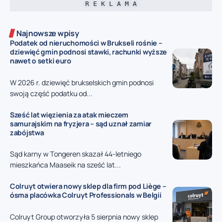
R E K L A M A
Najnowsze wpisy
Podatek od nieruchomości w Brukseli rośnie –
dziewięć gmin podnosi stawki, rachunki wyższe
nawet o setki euro
W 2026 r. dziewięć brukselskich gmin podnosi
swoją część podatku od...
Sześć lat więzienia za atak mieczem
samurajskim na fryzjera – sąd uznał zamiar
zabójstwa
Sąd karny w Tongeren skazał 44-letniego
mieszkańca Maaseik na sześć lat...
Colruyt otwiera nowy sklep dla firm pod Liège –
ósma placówka Colruyt Professionals w Belgii
Colruyt Group otworzyła 5 sierpnia nowy sklep