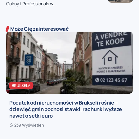
Colruyt Professionals w...
Może Cię zainteresować
BRUKSELA
Podatek od nieruchomości w Brukseli rośnie –
dziewięć gmin podnosi stawki, rachunki wyższe
nawet o setki euro
239 Wyświetleń