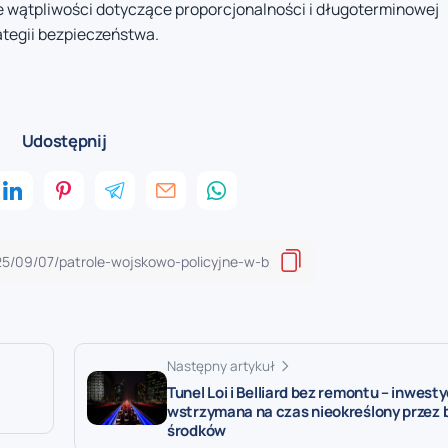
 wątpliwości dotyczące proporcjonalności i długoterminowej
rategii bezpieczeństwa.
Udostępnij
Następny artykuł
Tunel Loi i Belliard bez remontu – inwesty
wstrzymana na czas nieokreślony przez 
środków