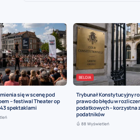
BELGIA
mienia się w scenę pod
Trybunał Konstytucyjny r
em – festiwal Theater op
prawo do błędu w rozlicze
 43 spektaklami
podatkowych – korzystna 
podatników
tleń
88 Wyświetleń