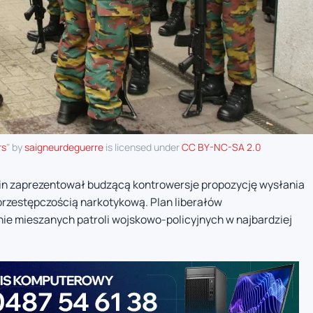
rs
" by
saigneurdeguerre
is licensed under
CC BY-NC-SA 2.0
in zaprezentował budzącą kontrowersje propozycję wysłania
 przestępczością narkotykową. Plan liberałów
e mieszanych patroli wojskowo-policyjnych w najbardziej