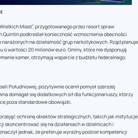
st
 Wielkich Miast”, przygotowanego przez resort spraw
Quintin podkreślał konieczność wzmocnienia obecności
 narażonych na działalność grup narkotykowych. Rząd planuje
u o wartości 20 milionów euro. Gminy, które nie dysponują
ymanie kamer, otrzymają wsparcie z budżetu federalnego.
seli Południowej, pozytywnie ocenił pomysł szerszej
na domagał się dodatkowych sił dla funkcjonariuszy, którzy
ące poza standardowe obowiązki.
przejąć ochronę obiektów strategicznych, takich jak instytucje
ji skoncentrować się na działaniach w dzielnicach i
naczył jednak, że preferuje wyraźny podział kompetencji