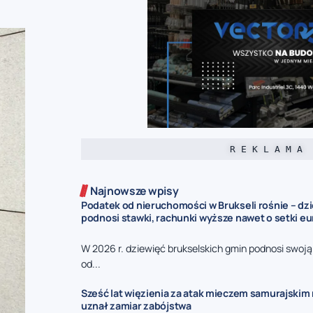
R E K L A M A
Najnowsze wpisy
Podatek od nieruchomości w Brukseli rośnie – dz
podnosi stawki, rachunki wyższe nawet o setki eu
W 2026 r. dziewięć brukselskich gmin podnosi swoj
od...
Sześć lat więzienia za atak mieczem samurajskim n
uznał zamiar zabójstwa