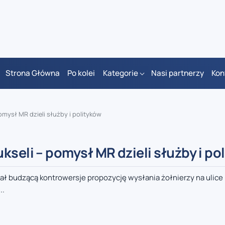
Strona Główna
Po kolei
Kategorie
Nasi partnerzy
Kon
omysł MR dzieli służby i polityków
kseli – pomysł MR dzieli służby i po
 budzącą kontrowersje propozycję wysłania żołnierzy na ulice 
..