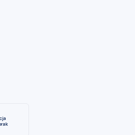
cja
brak