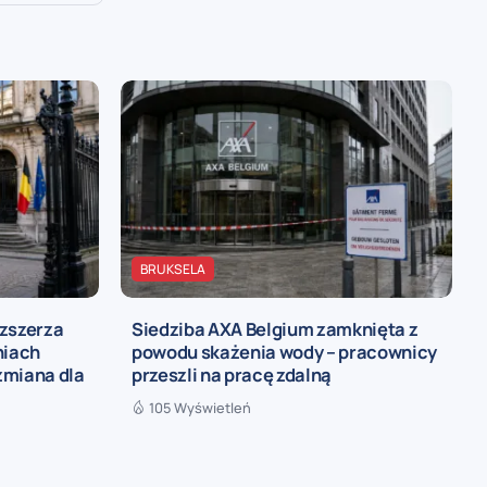
BRUKSELA
ozszerza
Siedziba AXA Belgium zamknięta z
niach
powodu skażenia wody – pracownicy
zmiana dla
przeszli na pracę zdalną
105 Wyświetleń