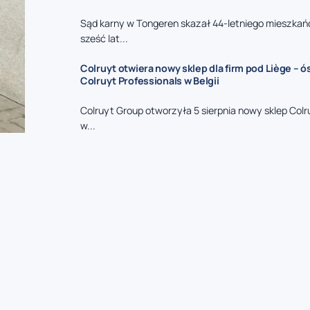
Sąd karny w Tongeren skazał 44-letniego mieszkań
sześć lat...
Colruyt otwiera nowy sklep dla firm pod Liège – 
Colruyt Professionals w Belgii
Colruyt Group otworzyła 5 sierpnia nowy sklep Colr
w...