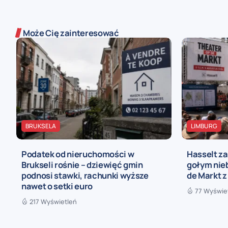
Może Cię zainteresować
BRUKSELA
LIMBURG
Podatek od nieruchomości w
Hasselt za
Brukseli rośnie – dziewięć gmin
gołym nieb
podnosi stawki, rachunki wyższe
de Markt z
nawet o setki euro
77 Wyświe
217 Wyświetleń