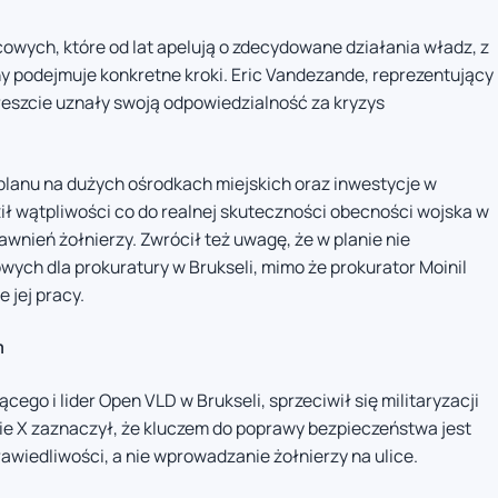
cowych, które od lat apelują o zdecydowane działania władz, z
ny podejmuje konkretne kroki. Eric Vandezande, reprezentujący
reszcie uznały swoją odpowiedzialność za kryzys
lanu na dużych ośrodkach miejskich oraz inwestycje w
ł wątpliwości co do realnej skuteczności obecności wojska w
wnień żołnierzy. Zwrócił też uwagę, że w planie nie
ch dla prokuratury w Brukseli, mimo że prokurator Moinil
 jej pracy.
m
ego i lider Open VLD w Brukseli, sprzeciwił się militaryzacji
e X zaznaczył, że kluczem do poprawy bezpieczeństwa jest
awiedliwości, a nie wprowadzanie żołnierzy na ulice.