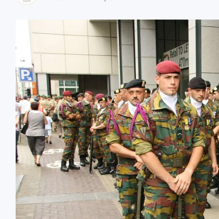
zaobserwuj nas
zaobserwuj nas
zaobserwuj nas
zaobserwuj nas