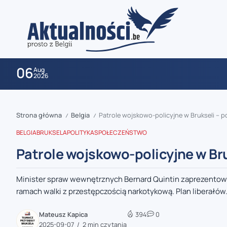
06
Aug
2026
Strona główna
Belgia
Patrole wojskowo-policyjne w Brukseli – p
/
/
BELGIA
BRUKSELA
POLITYKA
SPOŁECZEŃSTWO
Patrole wojskowo-policyjne w Bru
Minister spraw wewnętrznych Bernard Quintin zaprezentował
zaobserwuj nas
ramach walki z przestępczością narkotykową. Plan liberałów.
zaobserwuj nas
Mateusz Kapica
394
0
2025-09-07
2 min czytania