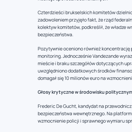
Czterdzieści brukselskich komitetów dzielni
zadowoleniem przyjęło fakt, że rząd federal
kolektyw komitetów, podkreślił, że władze w
bezpieczeństwa.
Pozytywnie oceniono również koncentrację p
monitoring. Jednocześnie Vandezande wyrazi
mieście i braku szczegółów dotyczących upra
uwzględniono dodatkowych środków finansowy
domagał się 10 milionów euro na wzmocnienie
Głosy krytyczne w środowisku polityczny
Frederic De Gucht, kandydat na przewodnicząc
bezpieczeństwa wewnętrznego. Na platformi
wzmocnienie policji i sprawnego wymiaru spr