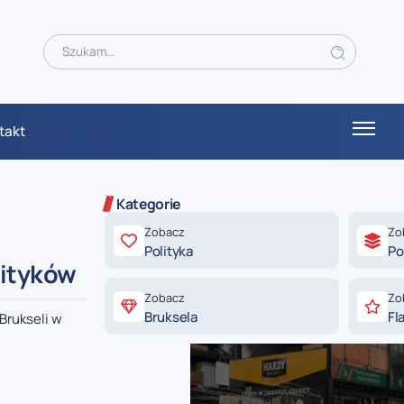
takt
Kategorie
Zobacz
Zo
Polityka
Po
lityków
Zobacz
Zo
Bruksela
Fl
Brukseli w