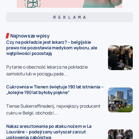
R E K L A M A
Najnowsze wpisy
Czy na pokładzie jest lekarz? – belgijskie
prawo nie pozostawia medykom wyboru, ale
wątpliwości pozostają
Pytanie o obecność lekarza na pokładzie
samolotu lub w pociągu pada...
Cukrownia w Tienen świętuje 190 lat istnienia –
„kolejne 190 lat byłoby piękne”
Tiense Suikerraffinaderij, największy producent
cukru w Belgii, obchodzi...
Nakaz aresztowania po ataku nożem w La
Louvière – podejrzany usłyszał zarzut
usiłowania zabójstwa