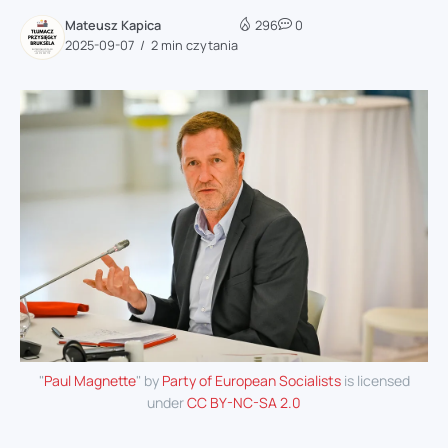
Mateusz Kapica
296
0
2025-09-07
2 min czytania
"
Paul Magnette
" by
Party of European Socialists
is licensed
under
CC BY-NC-SA 2.0