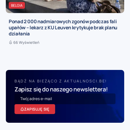
BELGIA
Ponad 2 000 nadmiarowych zgonów podczas fali
upałów – lekarz z KU Leuven krytykuje brak planu
działania
66 Wyświetleń
BĄDŹ NA BIEŻĄCO Z AKTUALNOSCI.BE!
Zapisz się do naszego newslettera!
ZAPISUJĘ SIĘ