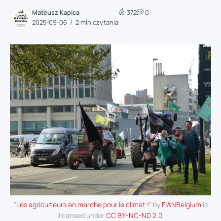
Mateusz Kapica
372
0
2025-09-06
2 min czytania
"
Les agriculteurs en marche pour le climat !
" by
FIANBelgium
is
licensed under
CC BY-NC-ND 2.0