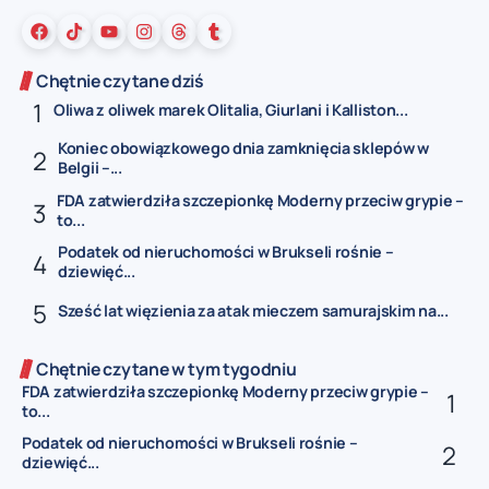
Chętnie czytane dziś
Oliwa z oliwek marek Olitalia, Giurlani i Kalliston...
Koniec obowiązkowego dnia zamknięcia sklepów w
Belgii –...
FDA zatwierdziła szczepionkę Moderny przeciw grypie –
to...
Podatek od nieruchomości w Brukseli rośnie –
dziewięć...
Sześć lat więzienia za atak mieczem samurajskim na...
Chętnie czytane w tym tygodniu
FDA zatwierdziła szczepionkę Moderny przeciw grypie –
to...
Podatek od nieruchomości w Brukseli rośnie –
dziewięć...