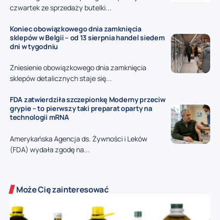
czwartek ze sprzedaży butelki...
Koniec obowiązkowego dnia zamknięcia
sklepów w Belgii – od 13 sierpnia handel siedem
dni w tygodniu
Zniesienie obowiązkowego dnia zamknięcia
sklepów detalicznych staje się...
FDA zatwierdziła szczepionkę Moderny przeciw
grypie – to pierwszy taki preparat oparty na
technologii mRNA
Amerykańska Agencja ds. Żywności i Leków
(FDA) wydała zgodę na...
Może Cię zainteresować