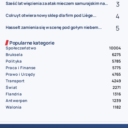
Sześć lat więzienia za atak mieczem samurajskim na...
Colruyt otwiera nowy sklep dla firm pod Liège...
Hasselt zamienia się w scenę pod gołym niebem...
Popularne kategorie
Społeczeństwo
10004
Bruksela
6275
Polityka
5785
Praca i Finanse
5775
Prawo i Urzędy
4765
Transport
4249
Świat
2271
Flandria
1316
Antwerpen
1239
Walonia
1182