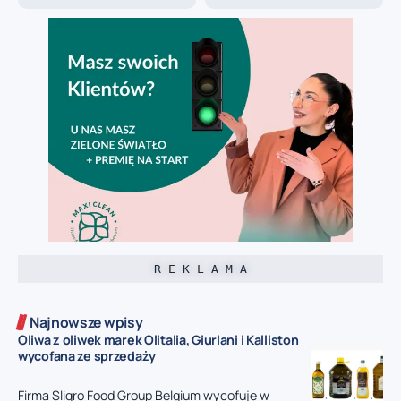
R E K L A M A
Najnowsze wpisy
Oliwa z oliwek marek Olitalia, Giurlani i Kalliston
wycofana ze sprzedaży
Firma Sligro Food Group Belgium wycofuje w