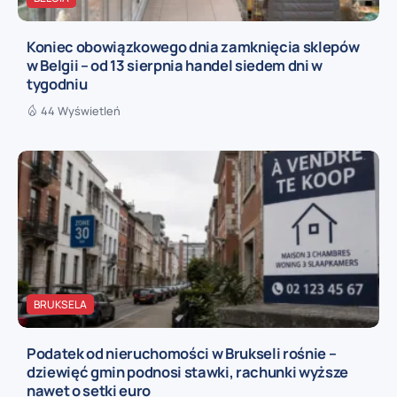
Koniec obowiązkowego dnia zamknięcia sklepów
w Belgii – od 13 sierpnia handel siedem dni w
tygodniu
44 Wyświetleń
BRUKSELA
Podatek od nieruchomości w Brukseli rośnie –
dziewięć gmin podnosi stawki, rachunki wyższe
nawet o setki euro