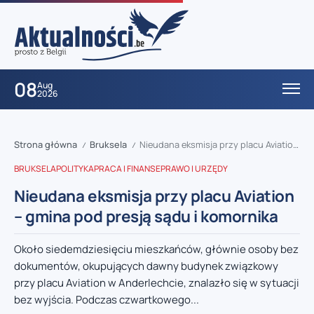
08
Aug
2026
Strona główna
Bruksela
Nieudana eksmisja przy placu Aviation – gmina pod presją sądu i komornika
/
/
BRUKSELA
POLITYKA
PRACA I FINANSE
PRAWO I URZĘDY
Nieudana eksmisja przy placu Aviation
– gmina pod presją sądu i komornika
Około siedemdziesięciu mieszkańców, głównie osoby bez
dokumentów, okupujących dawny budynek związkowy
przy placu Aviation w Anderlechcie, znalazło się w sytuacji
bez wyjścia. Podczas czwartkowego...