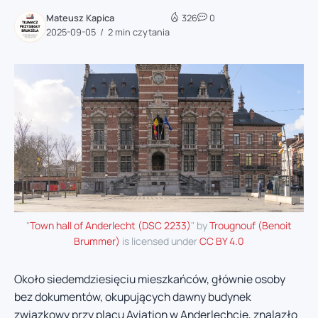
Mateusz Kapica
326
0
2025-09-05
2 min czytania
"
Town hall of Anderlecht (DSC 2233)
" by
Trougnouf (Benoit
Brummer)
is licensed under
CC BY 4.0
Około siedemdziesięciu mieszkańców, głównie osoby
bez dokumentów, okupujących dawny budynek
związkowy przy placu Aviation w Anderlechcie, znalazło