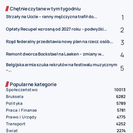
Chętnie czytane w tym tygodniu
Strzały na Uccle – ranny mężczyzna trafił do...
Opłaty Recupel wzrosną od 2027 roku – podwyżki...
Rząd federalny przedstawia nowy plan na rzecz osób...
Remont dworca Bockstael na Laeken – zmiany w...
Belgijska armia szuka rekrutów na festiwalu muzycznym
–...
Popularne kategorie
Społeczeństwo
10013
Bruksela
6282
Polityka
5789
Praca i Finanse
5781
Prawo i Urzędy
4775
Transport
4252
Świat
2274