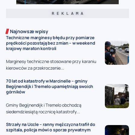
R E K L A M A
Najnowsze wpisy
Techniczne marginesy błędu przy pomiarze
prędkości pozostają bez zmian – w weekend
krajowy maraton kontroli
Marginesy techniczne stosowane przy karaniu
kierowców za przekroczenie...
70 lat od katastrofy w Marcinelle – gminy
Begijnendijk i Tremelo upamiętniają swoich
górników
Gminy Begijnendijk i Tremelo obchodzą
siedemdziesiątą rocznicę katastrofy...
Strzały na Uccle – ranny mężczyzna trafił do
szpitala, policja mówi o sporze prywatnym