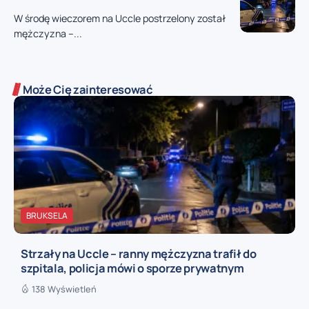
W środę wieczorem na Uccle postrzelony został
mężczyzna –...
Może Cię zainteresować
BRUKSELA
Strzały na Uccle – ranny mężczyzna trafił do
szpitala, policja mówi o sporze prywatnym
138 Wyświetleń