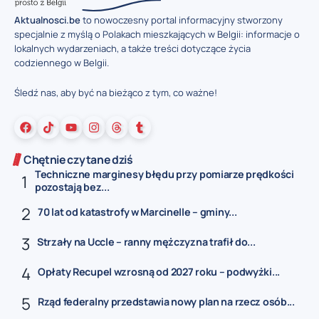
Aktualnosci.be
to nowoczesny portal informacyjny stworzony
specjalnie z myślą o Polakach mieszkających w Belgii: informacje o
lokalnych wydarzeniach, a także treści dotyczące życia
codziennego w Belgii.
Śledź nas, aby być na bieżąco z tym, co ważne!
Chętnie czytane dziś
Techniczne marginesy błędu przy pomiarze prędkości
pozostają bez...
70 lat od katastrofy w Marcinelle – gminy...
Strzały na Uccle – ranny mężczyzna trafił do...
Opłaty Recupel wzrosną od 2027 roku – podwyżki...
Rząd federalny przedstawia nowy plan na rzecz osób...