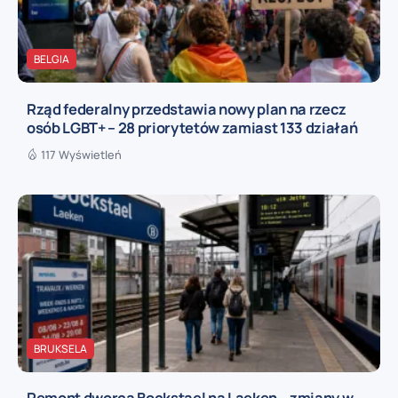
BELGIA
Rząd federalny przedstawia nowy plan na rzecz
osób LGBT+ – 28 priorytetów zamiast 133 działań
117 Wyświetleń
BRUKSELA
Remont dworca Bockstael na Laeken – zmiany w