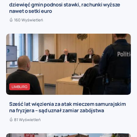
dziewięć gmin podnosi stawki, rachunki wyższe
nawet o setki euro
160 Wyświetleń
LIMBURG
Sześć lat więzienia za atak mieczem samurajskim
na fryzjera – sąd uznał zamiar zabójstwa
81 Wyświetleń