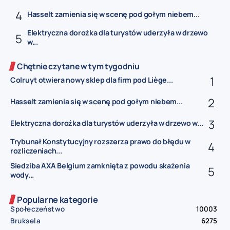
Hasselt zamienia się w scenę pod gołym niebem...
Elektryczna dorożka dla turystów uderzyła w drzewo
w...
Chętnie czytane w tym tygodniu
Colruyt otwiera nowy sklep dla firm pod Liège...
Hasselt zamienia się w scenę pod gołym niebem...
Elektryczna dorożka dla turystów uderzyła w drzewo w...
Trybunał Konstytucyjny rozszerza prawo do błędu w
rozliczeniach...
Siedziba AXA Belgium zamknięta z powodu skażenia
wody...
Popularne kategorie
Społeczeństwo
10003
Bruksela
6275