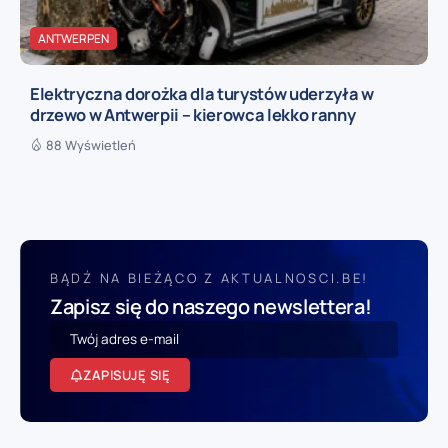
ANTWERPEN
Elektryczna dorożka dla turystów uderzyła w
drzewo w Antwerpii – kierowca lekko ranny
88 Wyświetleń
BĄDŹ NA BIEŻĄCO Z AKTUALNOSCI.BE!
Zapisz się do naszego newslettera!
ZAPISUJĘ SIĘ