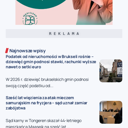
R E K L A M A
Najnowsze wpisy
Podatek od nieruchomości w Brukseli rośnie –
dziewięć gmin podnosi stawki, rachunki wyższe
nawet o setki euro
W 2026 r. dziewięć brukselskich gmin podnosi
swoją część podatku od...
Sześć lat więzienia za atak mieczem
samurajskim na fryzjera – sąd uznał zamiar
zabójstwa
Sąd karny w Tongeren skazał 44-letniego
mieszkańca Maaseik na sześć lat...