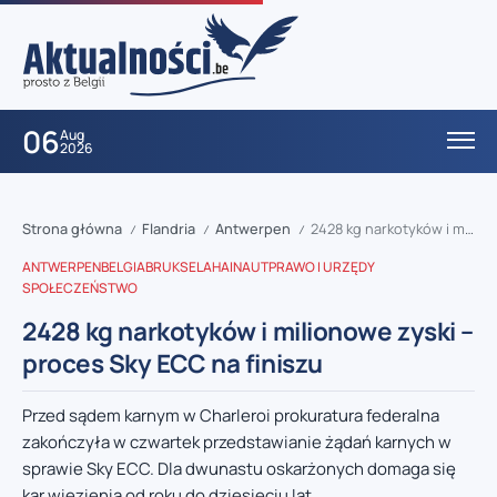
06
Aug
2026
Strona główna
Flandria
Antwerpen
2428 kg narkotyków i milionowe zyski – proces Sky ECC na finiszu
/
/
/
ANTWERPEN
BELGIA
BRUKSELA
HAINAUT
PRAWO I URZĘDY
SPOŁECZEŃSTWO
2428 kg narkotyków i milionowe zyski –
proces Sky ECC na finiszu
Przed sądem karnym w Charleroi prokuratura federalna
zakończyła w czwartek przedstawianie żądań karnych w
sprawie Sky ECC. Dla dwunastu oskarżonych domaga się
kar więzienia od roku do dziesięciu lat....