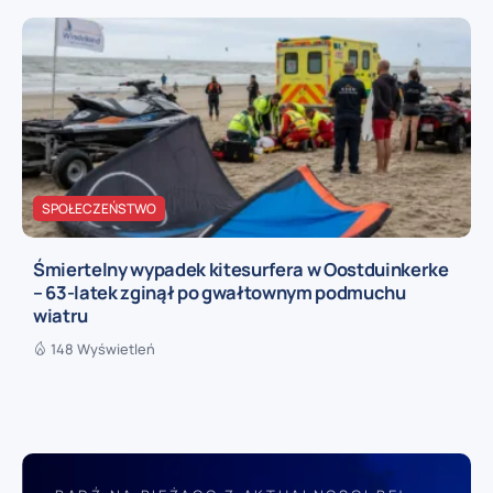
SPOŁECZEŃSTWO
Śmiertelny wypadek kitesurfera w Oostduinkerke
– 63-latek zginął po gwałtownym podmuchu
wiatru
148 Wyświetleń