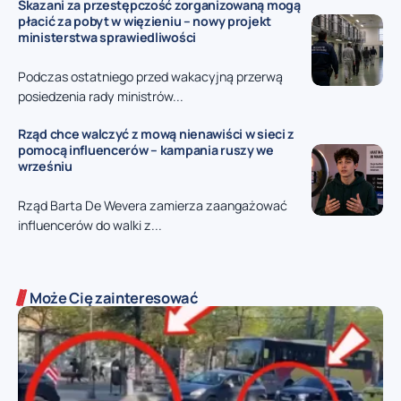
Skazani za przestępczość zorganizowaną mogą
płacić za pobyt w więzieniu – nowy projekt
ministerstwa sprawiedliwości
Podczas ostatniego przed wakacyjną przerwą
posiedzenia rady ministrów...
Rząd chce walczyć z mową nienawiści w sieci z
pomocą influencerów – kampania ruszy we
wrześniu
Rząd Barta De Wevera zamierza zaangażować
influencerów do walki z...
Może Cię zainteresować