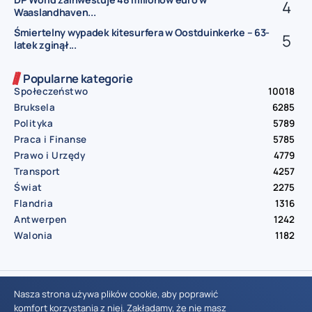
Waaslandhaven...
Śmiertelny wypadek kitesurfera w Oostduinkerke – 63-
latek zginął...
Popularne kategorie
Społeczeństwo
10018
Bruksela
6285
Polityka
5789
Praca i Finanse
5785
Prawo i Urzędy
4779
Transport
4257
Świat
2275
Flandria
1316
Antwerpen
1242
Walonia
1182
© Aktualnosci.be – All Right Reserved 2016-2026
Nasza strona używa plików cookie, aby poprawić
komfort korzystania z niej. Zakładamy, że nie masz