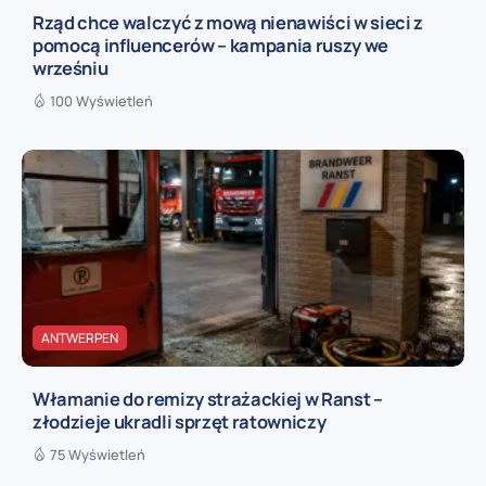
Rząd chce walczyć z mową nienawiści w sieci z
pomocą influencerów – kampania ruszy we
wrześniu
100 Wyświetleń
ANTWERPEN
Włamanie do remizy strażackiej w Ranst –
złodzieje ukradli sprzęt ratowniczy
75 Wyświetleń