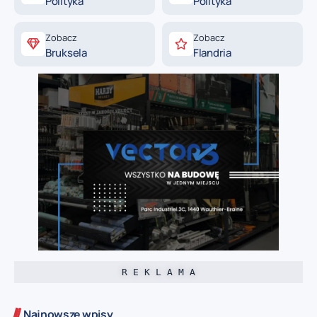
Polityka
Polityka
Zobacz
Zobacz
Bruksela
Flandria
R E K L A M A
Najnowsze wpisy