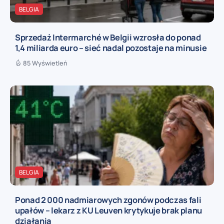
BELGIA
Sprzedaż Intermarché w Belgii wzrosła do ponad
1,4 miliarda euro – sieć nadal pozostaje na minusie
85 Wyświetleń
BELGIA
Ponad 2 000 nadmiarowych zgonów podczas fali
upałów – lekarz z KU Leuven krytykuje brak planu
działania