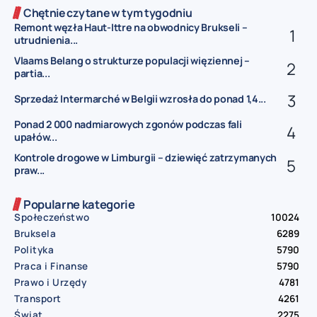
Chętnie czytane w tym tygodniu
Remont węzła Haut-Ittre na obwodnicy Brukseli –
utrudnienia...
Vlaams Belang o strukturze populacji więziennej –
partia...
Sprzedaż Intermarché w Belgii wzrosła do ponad 1,4...
Ponad 2 000 nadmiarowych zgonów podczas fali
upałów...
Kontrole drogowe w Limburgii – dziewięć zatrzymanych
praw...
Popularne kategorie
Społeczeństwo
10024
Bruksela
6289
Polityka
5790
Praca i Finanse
5790
Prawo i Urzędy
4781
Transport
4261
Świat
2275