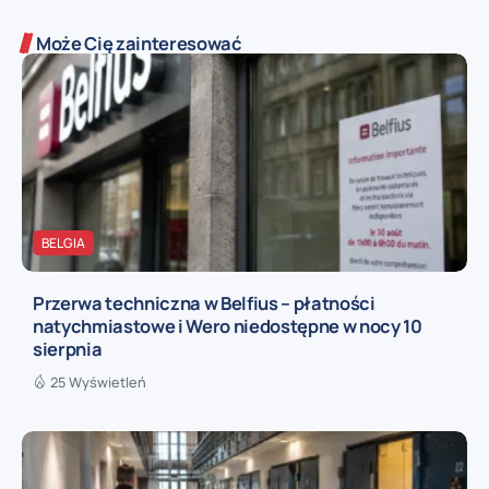
Może Cię zainteresować
BELGIA
Przerwa techniczna w Belfius – płatności
natychmiastowe i Wero niedostępne w nocy 10
sierpnia
25 Wyświetleń