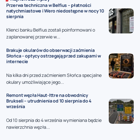
Przerwa techniczna w Belfius – płatności
natychmiastowe i Wero niedostępne w nocy 10
sierpnia
Klienci banku Belfius zostali poinformowani o
zaplanowanej przerwie w...
Brakuje okularów do obserwacji zaćmienia
Słońca – optycy ostrzegają przed zakupami w
internecie
Na kilka dni przed zaćmieniem Słońca specjalne
okulary umożliwiające jego...
Remont węzła Haut-Ittre na obwodnicy
Brukseli – utrudnienia od 10 sierpnia do 4
września
Od 10 sierpnia do 4 września wymieniana będzie
nawierzchnia węzła...