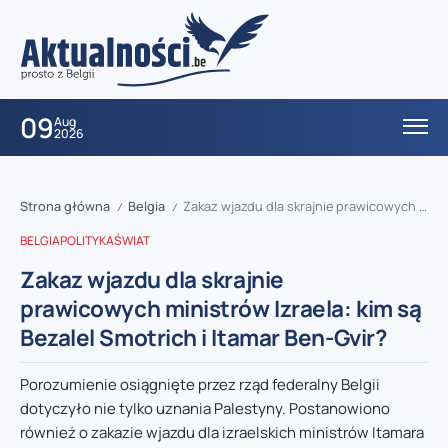
09
Aug
2026
Strona główna
Belgia
Zakaz wjazdu dla skrajnie prawicowych ministrów Izraela: kim są Bezalel Smotrich i Itamar Ben-Gvir?
/
/
BELGIA
POLITYKA
ŚWIAT
Zakaz wjazdu dla skrajnie
prawicowych ministrów Izraela: kim są
Bezalel Smotrich i Itamar Ben-Gvir?
Porozumienie osiągnięte przez rząd federalny Belgii
dotyczyło nie tylko uznania Palestyny. Postanowiono
również o zakazie wjazdu dla izraelskich ministrów Itamara