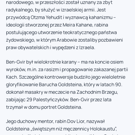
narodowego, w przeszłości został uznany za zbyt
radykalnego, by służyć w izraelskiej armii. Jest
przywódcą Otzma Yehudit i wyznawcą kahanizmu –
ideologii stworzonej przez Meira Kahane, rabina
postulującego utworzenie teokratycznego państwa
żydowskiego, w którym Arabowie zostaliby pozbawieni
praw obywatelskich i wypędzeni z Izraela.
Ben-Gvir był wielokrotnie karany – ma na koncie osiem
wyroków, m.in. za rasizm i propagowanie zakazanej partii
Kach. Szczególne kontrowersje budziło jego wieloletnie
gloryfikowanie Barucha Goldsteina, który w latach 90.
dokonał masakry w meczecie na Zachodnim Brzegu,
zabijając 29 Palestyńczyków. Ben-Gvir przez lata
trzymał w domu portret Goldsteina.
Jego duchowy mentor, rabin Dov Lior, nazywał
Goldsteina „świętszym niż męczennicy Holokaustu”,