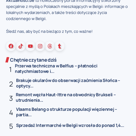
Aktualnosci.be
to nowoczesny portal informacyjny stworzony
specjalnie z myślą o Polakach mieszkających w Belgii: informacje o
lokalnych wydarzeniach, a także treści dotyczące życia
codziennego w Belgii.
Śledź nas, aby być na bieżąco z tym, co ważne!
Chętnie czytane dziś
Przerwa techniczna w Belfius – płatności
natychmiastowe i...
Brakuje okularów do obserwacji zaćmienia Słońca –
optycy...
Remont węzła Haut-Ittre na obwodnicy Brukseli –
utrudnienia...
Vlaams Belang o strukturze populacji więziennej –
partia...
Sprzedaż Intermarché w Belgii wzrosła do ponad 1,4...