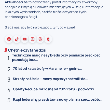
Aktualnosci.be
to nowoczesny portal informacyjny stworzony
specjalnie z myślą o Polakach mieszkających w Belgii: informacje o
lokalnych wydarzeniach, a także treści dotyczące życia
codziennego w Belgii.
Śledź nas, aby być na bieżąco z tym, co ważne!
Chętnie czytane dziś
Techniczne marginesy błędu przy pomiarze prędkości
pozostają bez...
70 lat od katastrofy w Marcinelle – gminy...
Strzały na Uccle – ranny mężczyzna trafił do...
Opłaty Recupel wzrosną od 2027 roku – podwyżki...
Rząd federalny przedstawia nowy plan na rzecz osób...