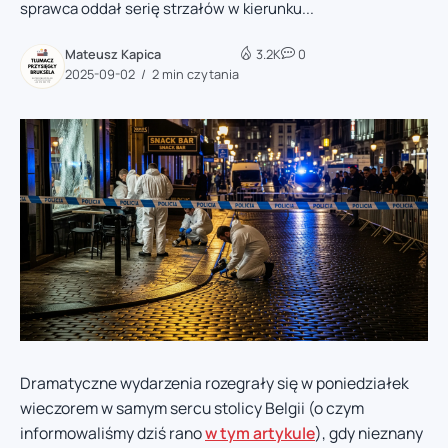
sprawca oddał serię strzałów w kierunku...
Mateusz Kapica
3.2K
0
2025-09-02
2 min czytania
Dramatyczne wydarzenia rozegrały się w poniedziałek
wieczorem w samym sercu stolicy Belgii (o czym
informowaliśmy dziś rano
w tym artykule
), gdy nieznany