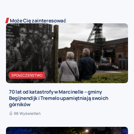
Może Cię zainteresować
SPOŁECZEŃSTWO
70 lat od katastrofy w Marcinelle – gminy
Begijnendijk i Tremelo upamiętniają swoich
górników
98 Wyświetleń