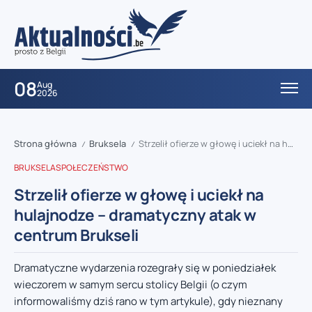
08
Aug
2026
Strona główna
Bruksela
Strzelił ofierze w głowę i uciekł na hulajnodze – dramatyczny atak w centrum Brukseli
/
/
BRUKSELA
SPOŁECZEŃSTWO
Strzelił ofierze w głowę i uciekł na
hulajnodze – dramatyczny atak w
centrum Brukseli
Dramatyczne wydarzenia rozegrały się w poniedziałek
wieczorem w samym sercu stolicy Belgii (o czym
informowaliśmy dziś rano w tym artykule), gdy nieznany