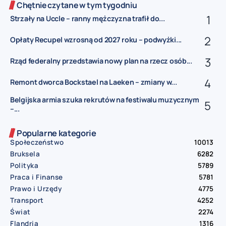
Chętnie czytane w tym tygodniu
Strzały na Uccle – ranny mężczyzna trafił do...
Opłaty Recupel wzrosną od 2027 roku – podwyżki...
Rząd federalny przedstawia nowy plan na rzecz osób...
Remont dworca Bockstael na Laeken – zmiany w...
Belgijska armia szuka rekrutów na festiwalu muzycznym
–...
Popularne kategorie
Społeczeństwo
10013
Bruksela
6282
Polityka
5789
Praca i Finanse
5781
Prawo i Urzędy
4775
Transport
4252
Świat
2274
Flandria
1316