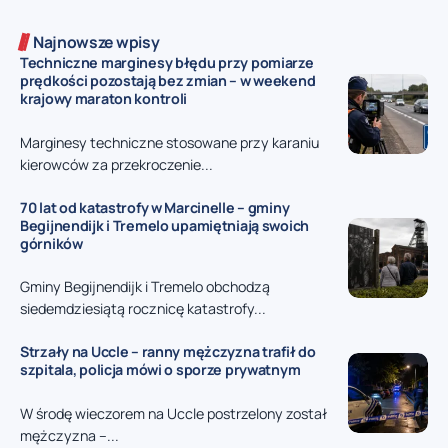
Najnowsze wpisy
Techniczne marginesy błędu przy pomiarze
prędkości pozostają bez zmian – w weekend
krajowy maraton kontroli
Marginesy techniczne stosowane przy karaniu
kierowców za przekroczenie...
70 lat od katastrofy w Marcinelle – gminy
Begijnendijk i Tremelo upamiętniają swoich
górników
Gminy Begijnendijk i Tremelo obchodzą
siedemdziesiątą rocznicę katastrofy...
Strzały na Uccle – ranny mężczyzna trafił do
szpitala, policja mówi o sporze prywatnym
W środę wieczorem na Uccle postrzelony został
mężczyzna –...