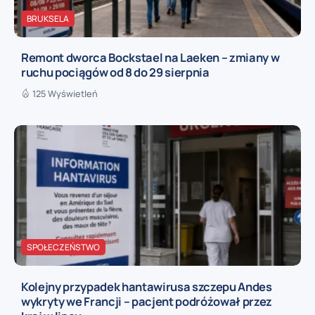
BRUKSELA
Remont dworca Bockstael na Laeken – zmiany w
ruchu pociągów od 8 do 29 sierpnia
125 Wyświetleń
SPOŁECZEŃSTWO
Kolejny przypadek hantawirusa szczepu Andes
wykryty we Francji – pacjent podróżował przez