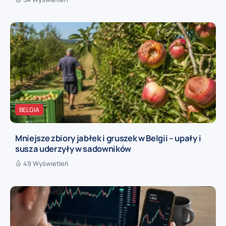
BELGIA
Mniejsze zbiory jabłek i gruszek w Belgii – upały i
susza uderzyły w sadowników
49 Wyświetleń