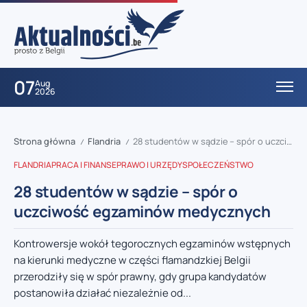
07
Aug
2026
Strona główna
Flandria
28 studentów w sądzie – spór o uczciwość egzaminów medycznych
/
/
FLANDRIA
PRACA I FINANSE
PRAWO I URZĘDY
SPOŁECZEŃSTWO
28 studentów w sądzie – spór o
uczciwość egzaminów medycznych
Kontrowersje wokół tegorocznych egzaminów wstępnych
na kierunki medyczne w części flamandzkiej Belgii
przerodziły się w spór prawny, gdy grupa kandydatów
postanowiła działać niezależnie od...