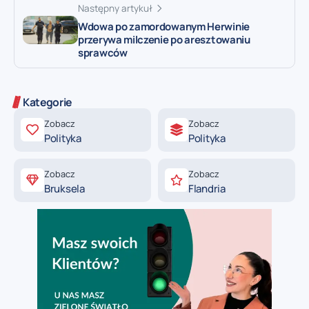
Następny artykuł
Wdowa po zamordowanym Herwinie
przerywa milczenie po aresztowaniu
sprawców
Kategorie
Zobacz
Zobacz
Polityka
Polityka
Zobacz
Zobacz
Bruksela
Flandria