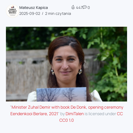
Mateusz Kapica
447
0
2025-09-02
2 min czytania
"
Minister Zuhal Demir with book De Donk, opening ceremony
Eendenkooi Berlare, 2021
" by
DimiTalen
is licensed under
CC
CC0 1.0