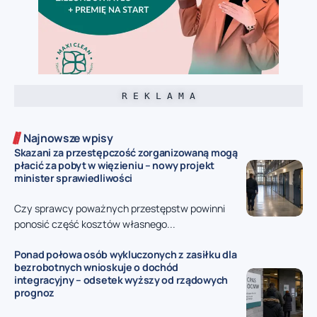
R E K L A M A
Najnowsze wpisy
Skazani za przestępczość zorganizowaną mogą
płacić za pobyt w więzieniu – nowy projekt
minister sprawiedliwości
Czy sprawcy poważnych przestępstw powinni
ponosić część kosztów własnego...
Ponad połowa osób wykluczonych z zasiłku dla
bezrobotnych wnioskuje o dochód
integracyjny – odsetek wyższy od rządowych
prognoz