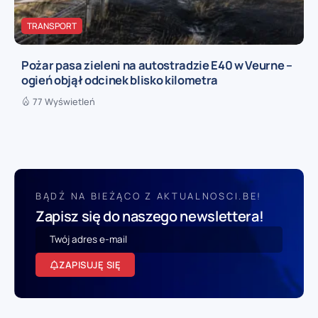
TRANSPORT
Pożar pasa zieleni na autostradzie E40 w Veurne –
ogień objął odcinek blisko kilometra
77 Wyświetleń
BĄDŹ NA BIEŻĄCO Z AKTUALNOSCI.BE!
Zapisz się do naszego newslettera!
ZAPISUJĘ SIĘ