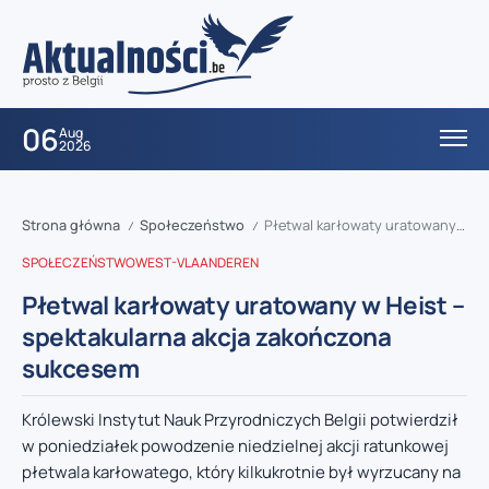
06
Aug
2026
Strona główna
Społeczeństwo
Płetwal karłowaty uratowany w Heist – spektakularna akcja zakończona sukcesem
/
/
SPOŁECZEŃSTWO
WEST-VLAANDEREN
Płetwal karłowaty uratowany w Heist –
spektakularna akcja zakończona
sukcesem
Królewski Instytut Nauk Przyrodniczych Belgii potwierdził
w poniedziałek powodzenie niedzielnej akcji ratunkowej
płetwala karłowatego, który kilkukrotnie był wyrzucany na