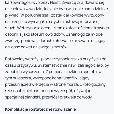
karłowatego u wybrzeży Heist. Zwierzę znajdowało się
częściowo w wodzie, lecz nie było w stanie samodzielnie
pływać. W południe ssak został całkowicie wyrzucony
na brzeg, co wymagało natychmiastowej interwencji
służb. Weterynarze ocenili stan około sześciometrowego
osobnika jako stosunkowo dobry. Uznano go za młode
zwierzę, ponieważ dorosłe płetwale karłowate osiągają
długość nawet dziewięciu metrów.
Ratownicy wdrożyli plan utrzymania ssaka przy życiu do
czasu przypływu. Systematycznie nawilżali jego ciało, by
zapobiec wysuszeniu. Z pomocą ciężkiego sprzętu, w
tym buldożera, wykopano kanał umożliwiający
przesunięcie zwierzęcia w stronę morza. Około godziny
szesnastej piętnastoosobowy zespół, używając
specjalnej plandeki, przeniósł płetwala do wody.
Komplikacje i ostateczne rozwiązanie