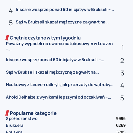
Iriscare wesprze ponad 60 inicjatyw w Brukseli –...
Sąd w Brukseli skazał mężczyznę za gwałt na...
Chętnie czytane w tym tygodniu
Poważny wypadek na dworcu autobusowym w Leuven
–...
Iriscare wesprze ponad 60 inicjatyw w Brukseli –...
Sąd w Brukseli skazał mężczyznę za gwałt na...
Naukowcy z Leuven odkryli, jak przerzuty do wątroby...
Ahold Delhaize z wynikami lepszymi od oczekiwań –...
Popularne kategorie
Społeczeństwo
9996
Bruksela
6269
Polityka
5785