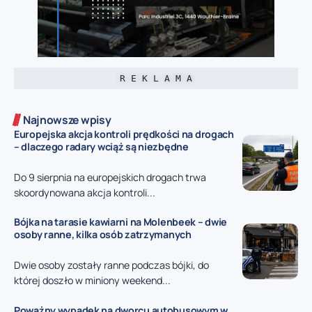
R E K L A M A
Najnowsze wpisy
Europejska akcja kontroli prędkości na drogach
– dlaczego radary wciąż są niezbędne
Do 9 sierpnia na europejskich drogach trwa
skoordynowana akcja kontroli...
Bójka na tarasie kawiarni na Molenbeek – dwie
osoby ranne, kilka osób zatrzymanych
Dwie osoby zostały ranne podczas bójki, do
której doszło w miniony weekend...
Poważny wypadek na dworcu autobusowym w