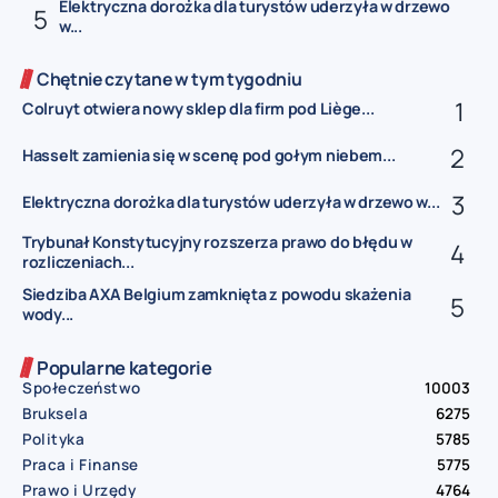
Elektryczna dorożka dla turystów uderzyła w drzewo
w...
Chętnie czytane w tym tygodniu
Colruyt otwiera nowy sklep dla firm pod Liège...
Hasselt zamienia się w scenę pod gołym niebem...
Elektryczna dorożka dla turystów uderzyła w drzewo w...
Trybunał Konstytucyjny rozszerza prawo do błędu w
rozliczeniach...
Siedziba AXA Belgium zamknięta z powodu skażenia
wody...
Popularne kategorie
Społeczeństwo
10003
Bruksela
6275
Polityka
5785
Praca i Finanse
5775
Prawo i Urzędy
4764