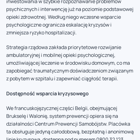
inwestowania w szybkie rozpoznawanie problemów
psychicznych i interwencję już na poziomie podstawowej
opieki zdrowotnej. Według niego wczesne wsparcie
psychologiczne ogranicza eskalację kryzysów i
zmniejsza ryzyko hospitalizacji.
Strategia rządowa zakłada priorytetowe rozwijanie
ambulatoryjnej i mobilnej opieki psychologicznej,
umożliwiającej leczenie w środowisku domowym, co ma
zapobiegać traumatycznym doświadczeniom związanym
z pobytem w szpitalu i zapewniać ciągłość terapii.
Dostępność wsparcia kryzysowego
We francuskojęzycznej części Belgii, obejmującej
Brukselę i Walonię, system prewencji opiera się na
działalności Centrum Prewencji Samobójstw. Placówka
ta obsługuje jedyną całodobową, bezpłatną i anonimową
linię kryzysową, dostępną pod numerem 0800 32 123,