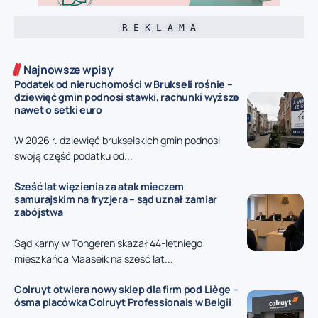
R E K L A M A
Najnowsze wpisy
Podatek od nieruchomości w Brukseli rośnie –
dziewięć gmin podnosi stawki, rachunki wyższe
nawet o setki euro
W 2026 r. dziewięć brukselskich gmin podnosi
swoją część podatku od...
Sześć lat więzienia za atak mieczem
samurajskim na fryzjera – sąd uznał zamiar
zabójstwa
Sąd karny w Tongeren skazał 44-letniego
mieszkańca Maaseik na sześć lat...
Colruyt otwiera nowy sklep dla firm pod Liège –
ósma placówka Colruyt Professionals w Belgii