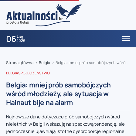
06
Aug
2026
Strona główna
Belgia
Belgia: mniej prób samobójczych wśród młodzieży, ale sytuacja w Hainaut bije na alarm
/
/
BELGIA
SPOŁECZEŃSTWO
Belgia: mniej prób samobójczych
wśród młodzieży, ale sytuacja w
Hainaut bije na alarm
Najnowsze dane dotyczące prób samobójczych wśród
nieletnich w Belgii wskazują na spadkową tendencję, ale
jednocześnie ujawniają istotne dysproporcje regionalne,