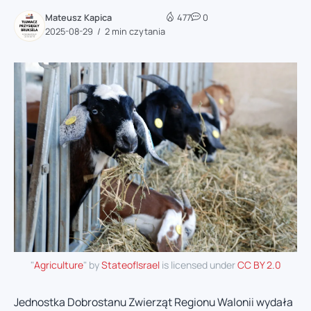
Mateusz Kapica
477
0
2025-08-29
2 min czytania
"
Agriculture
" by
StateofIsrael
is licensed under
CC BY 2.0
Jednostka Dobrostanu Zwierząt Regionu Walonii wydała