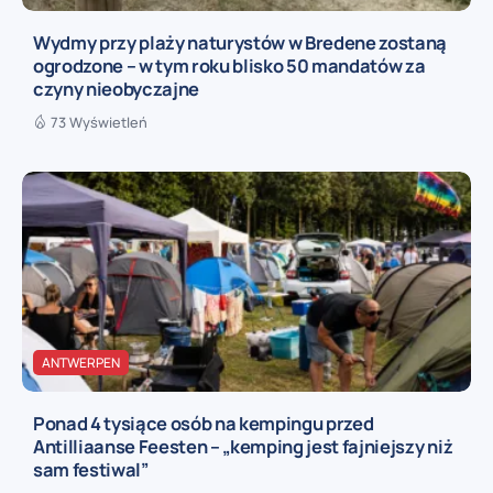
Wydmy przy plaży naturystów w Bredene zostaną
ogrodzone – w tym roku blisko 50 mandatów za
czyny nieobyczajne
73 Wyświetleń
ANTWERPEN
Ponad 4 tysiące osób na kempingu przed
Antilliaanse Feesten – „kemping jest fajniejszy niż
sam festiwal”