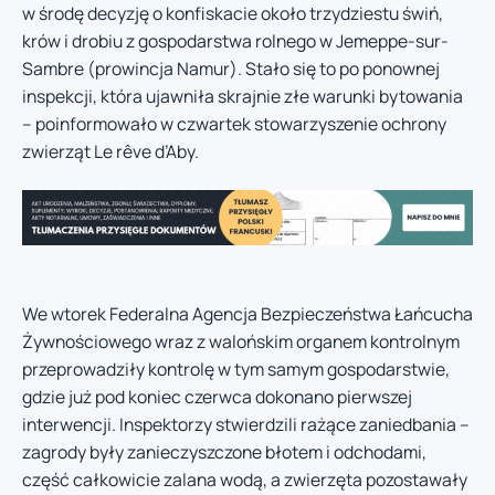
w środę decyzję o konfiskacie około trzydziestu świń,
krów i drobiu z gospodarstwa rolnego w Jemeppe-sur-
Sambre (prowincja Namur). Stało się to po ponownej
inspekcji, która ujawniła skrajnie złe warunki bytowania
– poinformowało w czwartek stowarzyszenie ochrony
zwierząt Le rêve d’Aby.
We wtorek Federalna Agencja Bezpieczeństwa Łańcucha
Żywnościowego wraz z walońskim organem kontrolnym
przeprowadziły kontrolę w tym samym gospodarstwie,
gdzie już pod koniec czerwca dokonano pierwszej
interwencji. Inspektorzy stwierdzili rażące zaniedbania –
zagrody były zanieczyszczone błotem i odchodami,
część całkowicie zalana wodą, a zwierzęta pozostawały