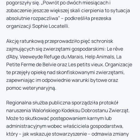
pogorszyły się. „Powrót po dwóch miesiącach i
zobaczenie jeszcze większej skali cierpienia to sytuacja
absolutnie rozpaczliwa” – podkreśliła prezeska
organizacji Sophie Locatelli.
Akcję ratunkową przeprowadziło pięć schronisk
zajmujących się zwierzętami gospodarskimi: Le rêve
d’Aby, Veeweyde Refuge du Marais, Help Animals, La
Petite Ferme de Belvie oraz Les petits vieux. Organizacje
te przejęły opiekę nad skonfiskowanymi zwierzętami,
zapewniając im odpowiednie warunki bytowe oraz
pomoc weterynaryjną.
Regionalna służba publiczna sporządziła protokół
naruszenia Walońskiego Kodeksu Dobrostanu Zwierząt.
Może to skutkować postępowaniem karnym lub
administracyjnym wobec właściciela gospodarstwa,
który – jak wskazuje stowarzyszenie – odmawia zmiany