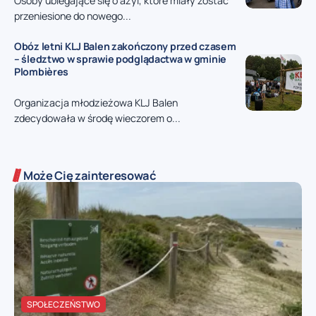
Osoby ubiegające się o azyl, które miały zostać
przeniesione do nowego...
Obóz letni KLJ Balen zakończony przed czasem
– śledztwo w sprawie podglądactwa w gminie
Plombières
Organizacja młodzieżowa KLJ Balen
zdecydowała w środę wieczorem o...
Może Cię zainteresować
SPOŁECZEŃSTWO