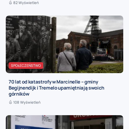
82 Wyświetleń
SPOŁECZEŃSTWO
70 lat od katastrofy w Marcinelle – gminy
Begijnendijk i Tremelo upamiętniają swoich
górników
108 Wyświetleń