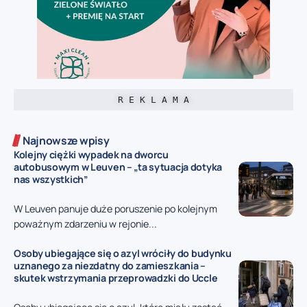
R E K L A M A
Najnowsze wpisy
Kolejny ciężki wypadek na dworcu
autobusowym w Leuven – „ta sytuacja dotyka
nas wszystkich”
W Leuven panuje duże poruszenie po kolejnym
poważnym zdarzeniu w rejonie...
Osoby ubiegające się o azyl wróciły do budynku
uznanego za niezdatny do zamieszkania –
skutek wstrzymania przeprowadzki do Uccle