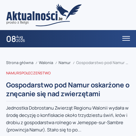
08
Aug
2026
Strona główna
Walonia
Namur
Gospodarstwo pod Namur oskarżone o znęcanie się nad zwierzętami
/
/
/
NAMUR
SPOŁECZEŃSTWO
Gospodarstwo pod Namur oskarżone o
znęcanie się nad zwierzętami
Jednostka Dobrostanu Zwierząt Regionu Walonii wydała w
środę decyzję o konfiskacie około trzydziestu świń, krów i
drobiu z gospodarstwa rolnego w Jemeppe-sur-Sambre
(prowincja Namur). Stało się to po...