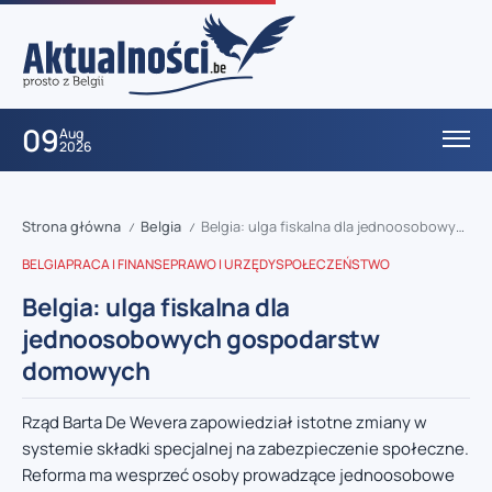
09
Aug
2026
Strona główna
Belgia
Belgia: ulga fiskalna dla jednoosobowych gospodarstw domowych
/
/
BELGIA
PRACA I FINANSE
PRAWO I URZĘDY
SPOŁECZEŃSTWO
Belgia: ulga fiskalna dla
jednoosobowych gospodarstw
domowych
Rząd Barta De Wevera zapowiedział istotne zmiany w
systemie składki specjalnej na zabezpieczenie społeczne.
Reforma ma wesprzeć osoby prowadzące jednoosobowe