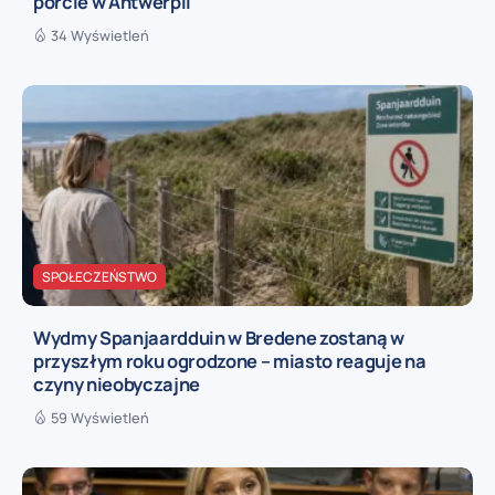
porcie w Antwerpii
34 Wyświetleń
SPOŁECZEŃSTWO
Wydmy Spanjaardduin w Bredene zostaną w
przyszłym roku ogrodzone – miasto reaguje na
czyny nieobyczajne
59 Wyświetleń