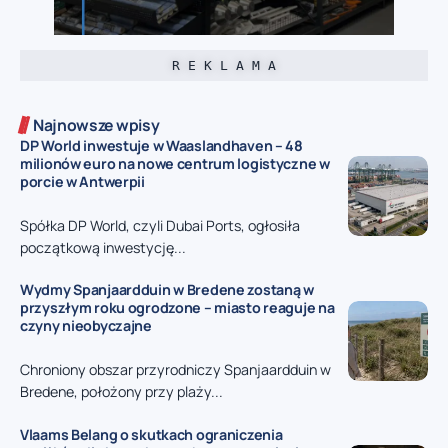
R E K L A M A
Najnowsze wpisy
DP World inwestuje w Waaslandhaven – 48
milionów euro na nowe centrum logistyczne w
porcie w Antwerpii
Spółka DP World, czyli Dubai Ports, ogłosiła
początkową inwestycję...
Wydmy Spanjaardduin w Bredene zostaną w
przyszłym roku ogrodzone – miasto reaguje na
czyny nieobyczajne
Chroniony obszar przyrodniczy Spanjaardduin w
Bredene, położony przy plaży...
Vlaams Belang o skutkach ograniczenia