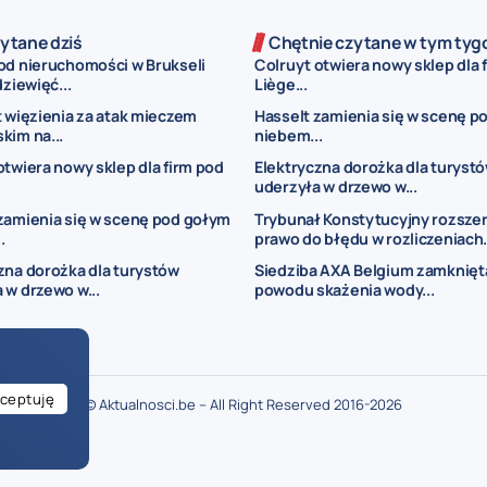
ytane dziś
Chętnie czytane w tym tyg
od nieruchomości w Brukseli
Colruyt otwiera nowy sklep dla 
dziewięć...
Liège...
t więzienia za atak mieczem
Hasselt zamienia się w scenę p
kim na...
niebem...
otwiera nowy sklep dla firm pod
Elektryczna dorożka dla turyst
uderzyła w drzewo w...
zamienia się w scenę pod gołym
Trybunał Konstytucyjny rozsze
.
prawo do błędu w rozliczeniach.
zna dorożka dla turystów
Siedziba AXA Belgium zamknięt
 w drzewo w...
powodu skażenia wody...
ceptuję
© Aktualnosci.be – All Right Reserved 2016-2026
ogłoszenia Belgia
ogłoszenia dla Polaków w Belgii
drobne ogłoszenia Bel
je w Belgii