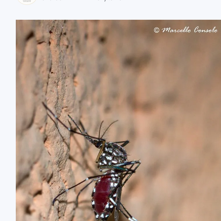
zaobserwuj nas
zaobserwuj nas
zaobserwuj nas
zaobserwuj nas