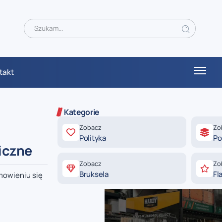
takt
Kategorie
Zobacz
Zo
Polityka
Po
iczne
Zobacz
Zo
Bruksela
Fl
mowieniu się