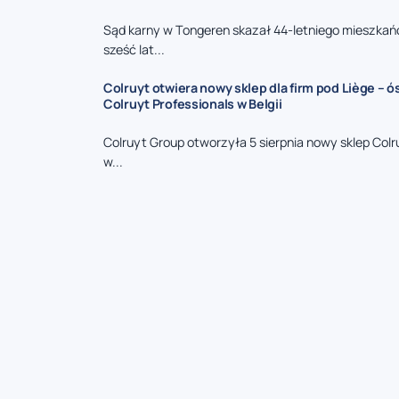
Sąd karny w Tongeren skazał 44-letniego mieszkań
sześć lat...
Colruyt otwiera nowy sklep dla firm pod Liège – 
Colruyt Professionals w Belgii
Colruyt Group otworzyła 5 sierpnia nowy sklep Colr
w...