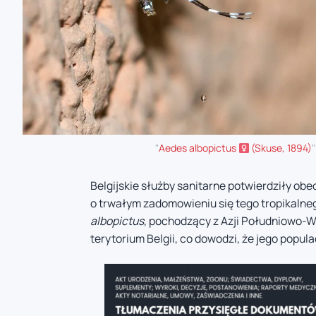
"
Aedes albopictus
(Skuse, 1894)
Belgijskie służby sanitarne potwierdziły ob
o trwałym zadomowieniu się tego tropikaln
albopictus
, pochodzący z Azji Południowo-W
terytorium Belgii, co dowodzi, że jego popula