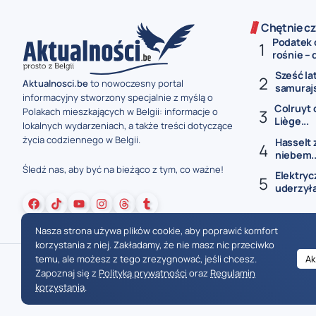
Chętnie cz
Podatek 
rośnie – 
Sześć la
Aktualnosci.be
to nowoczesny portal
samurajs
informacyjny stworzony specjalnie z myślą o
Colruyt 
Polakach mieszkających w Belgii: informacje o
Liège...
lokalnych wydarzeniach, a także treści dotyczące
życia codziennego w Belgii.
Hasselt 
niebem..
Śledź nas, aby być na bieżąco z tym, co ważne!
Elektryc
uderzyła
Nasza strona używa plików cookie, aby poprawić komfort
korzystania z niej. Zakładamy, że nie masz nic przeciwko
temu, ale możesz z tego zrezygnować, jeśli chcesz.
Ak
Zapoznaj się z
Polityką prywatności
oraz
Regulamin
korzystania
.
Wiadomości Belgia
Wydarzenia Belgia
Informacje Belgia
Nowinki Belgia
Nowości Belgia
Co w Belgii
Aktualności Belgia | Wiadomości z Belgii | Informacje dla mieszkańców Belgii | Życie w Belgii | Praca w Belgii | Prawo i przepisy w Belgii | Wydarzenia lokalne Belgia | Edukacja w Belgii | Porady dla rezydentów Belgii | Codzienne życie w Belgii | Polonia w Belgii | Aktualności społeczno-polityczne | Przewodnik dla imigrantów w Belgii | Gospodarka Belgii | Kultura i tradyc