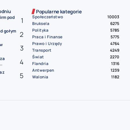
odniu
Popularne kategorie
Społeczeństwo
10003
firm pod
Bruksela
6275
Polityka
5785
od gołym
Praca i Finanse
5775
Prawo i Urzędy
4764
ów
Transport
4249
Świat
2270
rza
Flandria
1316
..
Antwerpen
1239
a z
Walonia
1182
gia
darmowe ogłoszenia Belgia
praca Belgia
praca od zaraz Belgia
oferty pracy Belgia
mieszkanie do wynajęcia Belgia
pokój do wynajęcia Belgia
wynajem Belgia
bus Belgia Polska
paczki Belgia Polska
przeprowadzki Belgia
sprzedam auto Belgia
samochód na sprzedaż Belgia
usługi remontowe Belgia
hydraulik Belgia
elektryk Belgia | sprzątanie Belgia
tłumacz przysięgły Belgia
księgowość Belgia