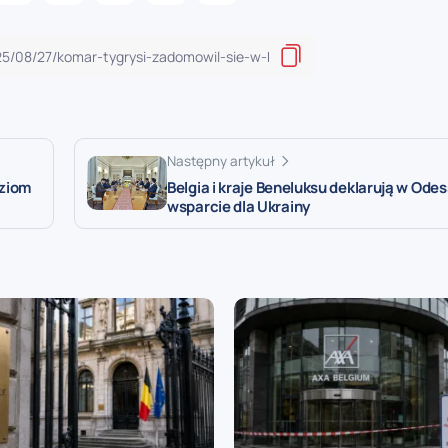
Następny artykuł
oziom
Belgia i kraje Beneluksu deklarują w Ode
wsparcie dla Ukrainy