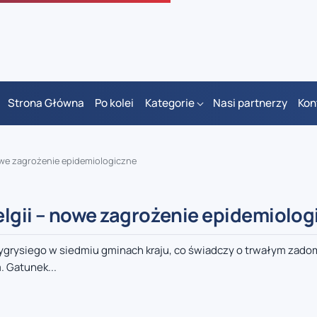
Strona Główna
Po kolei
Kategorie
Nasi partnerzy
Kon
owe zagrożenie epidemiologiczne
elgii – nowe zagrożenie epidemiolog
tygrysiego w siedmiu gminach kraju, co świadczy o trwałym zado
 Gatunek...