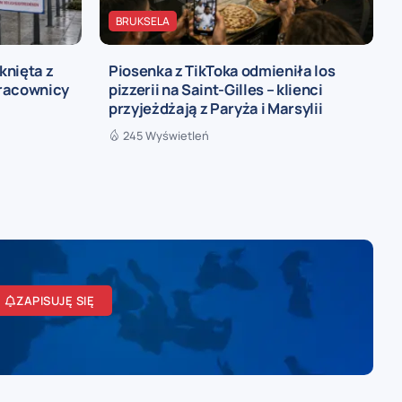
BRUKSELA
knięta z
Piosenka z TikToka odmieniła los
pracownicy
pizzerii na Saint-Gilles – klienci
przyjeżdżają z Paryża i Marsylii
245 Wyświetleń
ZAPISUJĘ SIĘ