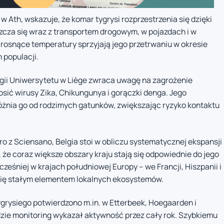
w Ath, wskazuje, że komar tygrysi rozprzestrzenia się dzięki
cza się wraz z transportem drogowym, w pojazdach i w
 rosnące temperatury sprzyjają jego przetrwaniu w okresie
 populacji.
gii Uniwersytetu w Liège zwraca uwagę na zagrożenie
sić wirusy Zika, Chikungunya i gorączki denga. Jego
óżnia go od rodzimych gatunków, zwiększając ryzyko kontaktu
 z Sciensano, Belgia stoi w obliczu systematycznej ekspansji
że coraz większe obszary kraju stają się odpowiednie do jego
eśniej w krajach południowej Europy – we Francji, Hiszpanii i
się stałym elementem lokalnych ekosystemów.
rysiego potwierdzono m.in. w Etterbeek, Hoegaarden i
gdzie monitoring wykazał aktywność przez cały rok. Szybkiemu