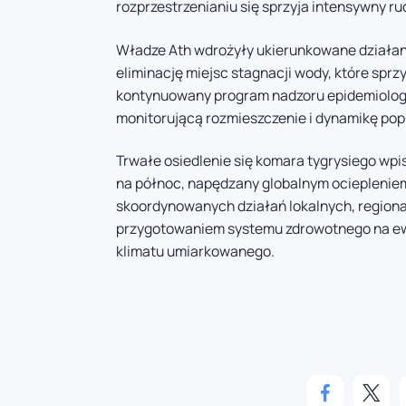
rozprzestrzenianiu się sprzyja intensywny ru
Władze Ath wdrożyły ukierunkowane działania
eliminację miejsc stagnacji wody, które spr
kontynuowany program nadzoru epidemiologi
monitorującą rozmieszczenie i dynamikę popu
Trwałe osiedlenie się komara tygrysiego wpi
na północ, napędzany globalnym ocieplenie
skoordynowanych działań lokalnych, regiona
przygotowaniem systemu zdrowotnego na ewe
klimatu umiarkowanego.