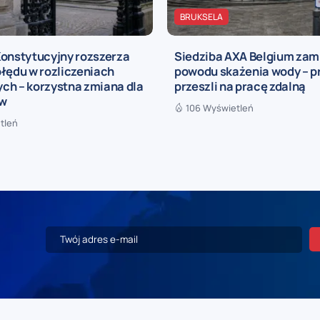
BRUKSELA
Konstytucyjny rozszerza
Siedziba AXA Belgium zam
łędu w rozliczeniach
powodu skażenia wody – 
ch – korzystna zmiana dla
przeszli na pracę zdalną
ów
106 Wyświetleń
tleń