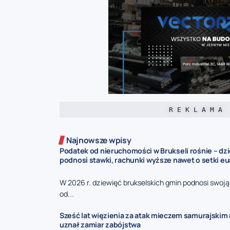
R E K L A M A
Najnowsze wpisy
Podatek od nieruchomości w Brukseli rośnie – dz
podnosi stawki, rachunki wyższe nawet o setki eu
W 2026 r. dziewięć brukselskich gmin podnosi swoj
od...
Sześć lat więzienia za atak mieczem samurajskim n
uznał zamiar zabójstwa