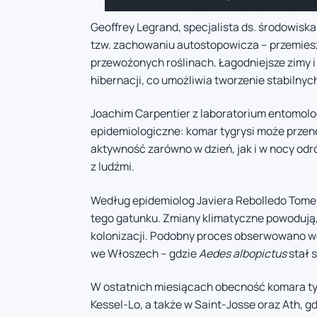
Geoffrey Legrand, specjalista ds. środowiska 
tzw. zachowaniu autostopowicza – przemiesz
przewożonych roślinach. Łagodniejsze zimy i
hibernacji, co umożliwia tworzenie stabilnych
Joachim Carpentier z laboratorium entomolo
epidemiologiczne: komar tygrysi może przeno
aktywność zarówno w dzień, jak i w nocy odr
z ludźmi.
Według epidemiolog Javiera Rebolledo Tomero
tego gatunku. Zmiany klimatyczne powodują, 
kolonizacji. Podobny proces obserwowano wcz
we Włoszech – gdzie
Aedes albopictus
stał 
W ostatnich miesiącach obecność komara tyg
Kessel-Lo, a także w Saint-Josse oraz Ath, 