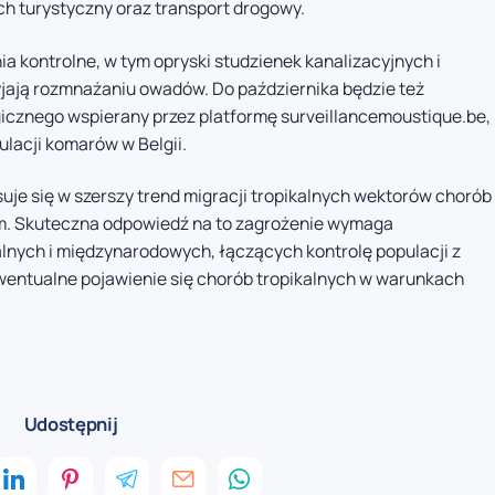
ch turystyczny oraz transport drogowy.
 kontrolne, w tym opryski studzienek kanalizacyjnych i
zyjają rozmnażaniu owadów. Do października będzie też
cznego wspierany przez platformę surveillancemoustique.be,
lacji komarów w Belgii.
suje się w szerszy trend migracji tropikalnych wektorów chorób
m. Skuteczna odpowiedź na to zagrożenie wymaga
lnych i międzynarodowych, łączących kontrolę populacji z
ntualne pojawienie się chorób tropikalnych w warunkach
Udostępnij