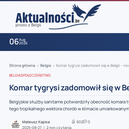
06
Aug
2026
Strona główna
Belgia
Komar tygrysi zadomowił się w Belgii – n
/
/
BELGIA
SPOŁECZEŃSTWO
Komar tygrysi zadomowił się w B
Belgijskie służby sanitarne potwierdziły obecność komara 
zaobserwuj nas
tego tropikalnego wektora chorób w klimacie umiarkowanym.
zaobserwuj nas
Mateusz Kapica
902
0
2025-08-27
2 min czytania