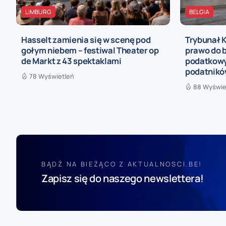
LIMBURG
BELGIA
Hasselt zamienia się w scenę pod
Trybunał 
gołym niebem – festiwal Theater op
prawo do b
de Markt z 43 spektaklami
podatkowy
podatnik
78 Wyświetleń
88 Wyświe
BĄDŹ NA BIEŻĄCO Z AKTUALNOSCI.BE!
Zapisz się do naszego newslettera!