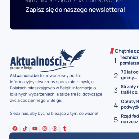
BĄDŹ NA BIEŻĄCO Z AKTUALNOSCI.BE!
Zapisz się do naszego newslettera!
Chętnie cz
Technicz
pomiarze 
70 lat od
Aktualnosci.be
to nowoczesny portal
gminy...
informacyjny stworzony specjalnie z myślą o
Strzały 
Polakach mieszkających w Belgii: informacje o
trafił do.
lokalnych wydarzeniach, a także treści dotyczące
życia codziennego w Belgii.
Opłaty R
podwyżki
Śledź nas, aby być na bieżąco z tym, co ważne!
Rząd fed
na rzecz