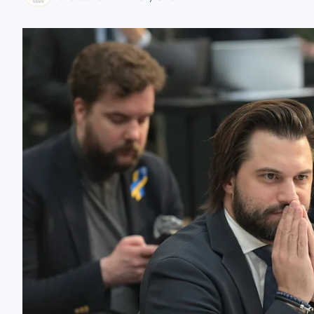
zaobserwuj nas
zaobserwuj nas
zaobserwuj nas
zaobserwuj nas