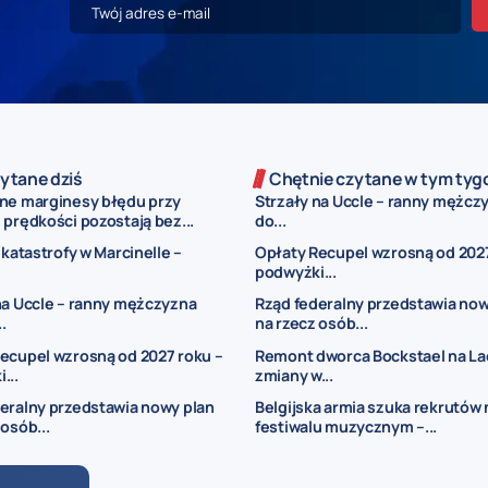
ytane dziś
Chętnie czytane w tym tyg
ne marginesy błędu przy
Strzały na Uccle – ranny mężczy
prędkości pozostają bez...
do...
 katastrofy w Marcinelle –
Opłaty Recupel wzrosną od 2027
podwyżki...
na Uccle – ranny mężczyzna
Rząd federalny przedstawia now
..
na rzecz osób...
ecupel wzrosną od 2027 roku –
Remont dworca Bockstael na La
...
zmiany w...
eralny przedstawia nowy plan
Belgijska armia szuka rekrutów 
 osób...
festiwalu muzycznym –...