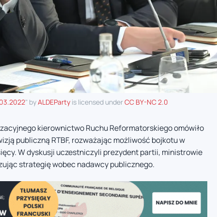
.03.2022
" by
ALDEParty
is licensed under
CC BY-NC 2.0
izacyjnego kierownictwo Ruchu Reformatorskiego omówiło
ewizją publiczną RTBF, rozważając możliwość bojkotu w
ęcy. W dyskusji uczestniczyli prezydent partii, ministrowie
izując strategię wobec nadawcy publicznego.