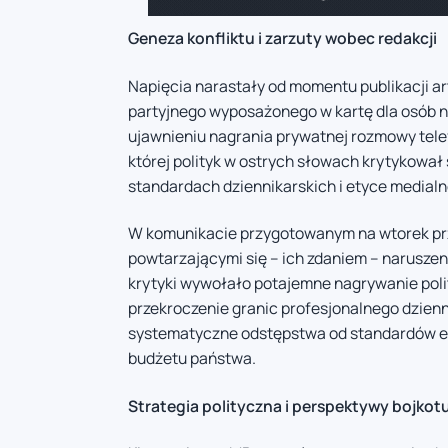
Geneza konfliktu i zarzuty wobec redakcji
Napięcia narastały od momentu publikacji a
partyjnego wyposażonego w kartę dla osób n
ujawnieniu nagrania prywatnej rozmowy tel
której polityk w ostrych słowach krytykował 
standardach dziennikarskich i etyce medialne
W komunikacie przygotowanym na wtorek prz
powtarzającymi się – ich zdaniem – naruszeni
krytyki wywołało potajemne nagrywanie polity
przekroczenie granic profesjonalnego dzien
systematyczne odstępstwa od standardów e
budżetu państwa.
Strategia polityczna i perspektywy bojkot