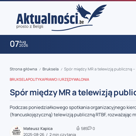
07
Aug
2026
Strona główna
Bruksela
Spór między MR a telewizją publiczną 
/
/
BRUKSELA
POLITYKA
PRAWO I URZĘDY
WALONIA
Spór między MR a telewizją publ
Podczas poniedziałkowego spotkania organizacyjnego kiero
zaobserwuj nas
(francuskojęzyczną) telewizją publiczną RTBF, rozważając m
zaobserwuj nas
Mateusz Kapica
585
0
2025-08-26
2 min czytania