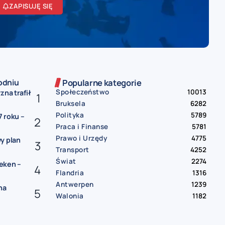
ZAPISUJĘ SIĘ
odniu
Popularne kategorie
Społeczeństwo
10013
zna trafił
Bruksela
6282
Polityka
5789
 roku –
Praca i Finanse
5781
Prawo i Urzędy
4775
y plan
Transport
4252
Świat
2274
eken –
Flandria
1316
Antwerpen
1239
na
Walonia
1182