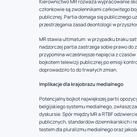
Kierownictwo MR rozważa wypracowanie sko
członkowie są zwolennikami całkowitego bojk
publicznej. Partia domaga się publicznego 
przestrzegania zasad deontologii w przyszło
MR stawia ultimatum: w przypadku braku saty
nadzorczej partia zastrzega sobie prawo do 
przypomina wcześniejsze napięcia z czasów 
bojkotem telewizji publicznej po emisji kon
doprowadziło to do trwałych zmian.
Implikacje dla krajobrazu medialnego
Potencjalny bojkot największej partii opoz
belgijskiego systemu medialnego, zwłaszcz
dyskursie. Spór między MR a RTBF odzwierci
publicznych, standardów dziennikarskich i re
testem dla pluralizmu medialnego oraz jakośc