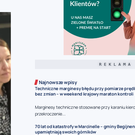
R E K L A M A
Najnowsze wpisy
Techniczne marginesy błędu przy pomiarze prędk
bez zmian – w weekend krajowy maraton kontroli
Marginesy techniczne stosowane przy karaniu kie
przekroczenie...
70 lat od katastrofy w Marcinelle – gminy Begijnen
upamiętniają swoich górników