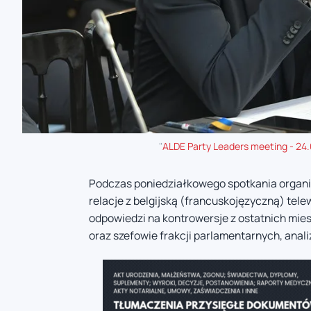
"
ALDE Party Leaders meeting - 24
Podczas poniedziałkowego spotkania organ
relacje z belgijską (francuskojęzyczną) tel
odpowiedzi na kontrowersje z ostatnich miesi
oraz szefowie frakcji parlamentarnych, anal