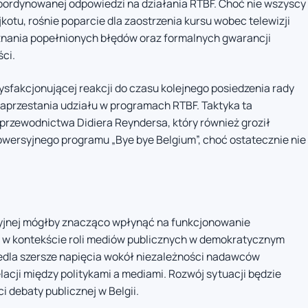
ordynowanej odpowiedzi na działania RTBF. Choć nie wszyscy
otu, rośnie poparcie dla zaostrzenia kursu wobec telewizji
uznania popełnionych błędów oraz formalnych gwarancji
ści.
sfakcjonującej reakcji do czasu kolejnego posiedzenia rady
zaprzestania udziału w programach RTBF. Taktyka ta
przewodnictwa Didiera Reyndersa, który również groził
trowersyjnego programu „Bye bye Belgium”, choć ostatecznie nie
ycyjnej mógłby znacząco wpłynąć na funkcjonowanie
a w kontekście roli mediów publicznych w demokratycznym
edla szersze napięcia wokół niezależności nadawców
lacji między politykami a mediami. Rozwój sytuacji będzie
i debaty publicznej w Belgii.