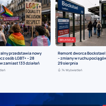
BRUKSELA
ralny przedstawia nowy
Remont dworca Bockstael
ecz osób LGBT+ – 28
– zmiany w ruchu pociągów
w zamiast 133 działań
29 sierpnia
tleń
74 Wyświetleń