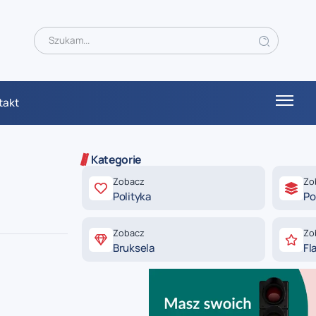
takt
Kategorie
Zobacz
Zo
Polityka
Po
Zobacz
Zo
Bruksela
Fl