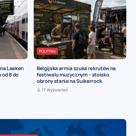
POLITYKA
 na Laeken
Belgijska armia szuka rekrutów na
 od 8 do
festiwalu muzycznym – stoisko
obrony stanie na Suikerrock
77 Wyświetleń