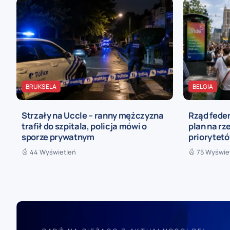
BRUKSELA
BELGIA
Strzały na Uccle – ranny mężczyzna
Rząd fede
trafił do szpitala, policja mówi o
plan na rz
sporze prywatnym
priorytetó
44 Wyświetleń
75 Wyświe