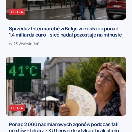
BELGIA
Sprzedaż Intermarché w Belgii wzrosła do ponad
1,4 miliarda euro – sieć nadal pozostaje na minusie
73 Wyświetleń
BELGIA
Ponad 2 000 nadmiarowych zgonów podczas fali
upałów – lekarz z KU Leuven krytykuje brak planu