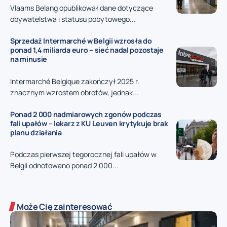
Vlaams Belang opublikował dane dotyczące
obywatelstwa i statusu pobytowego...
Sprzedaż Intermarché w Belgii wzrosła do
ponad 1,4 miliarda euro – sieć nadal pozostaje
na minusie
Intermarché Belgique zakończył 2025 r.
znacznym wzrostem obrotów, jednak...
Ponad 2 000 nadmiarowych zgonów podczas
fali upałów – lekarz z KU Leuven krytykuje brak
planu działania
Podczas pierwszej tegorocznej fali upałów w
Belgii odnotowano ponad 2 000...
Może Cię zainteresować