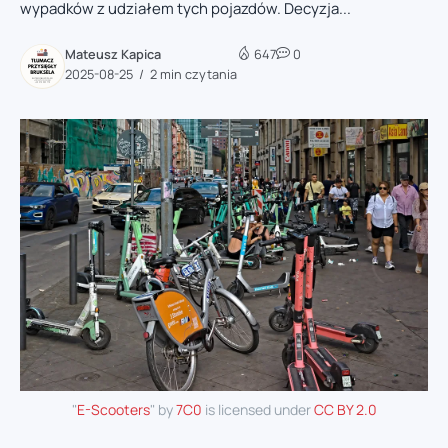
wypadków z udziałem tych pojazdów. Decyzja...
Mateusz Kapica
647
0
2025-08-25
2 min czytania
"
E-Scooters
" by
7C0
is licensed under
CC BY 2.0