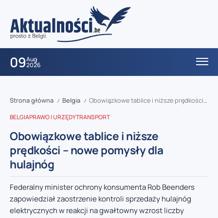
09
Aug
2026
Strona główna
Belgia
Obowiązkowe tablice i niższe prędkości – nowe pomysły dla hulajnóg
/
/
BELGIA
PRAWO I URZĘDY
TRANSPORT
Obowiązkowe tablice i niższe
prędkości – nowe pomysły dla
hulajnóg
Federalny minister ochrony konsumenta Rob Beenders
zapowiedział zaostrzenie kontroli sprzedaży hulajnóg
elektrycznych w reakcji na gwałtowny wzrost liczby