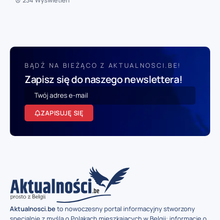
234 Wyświetleń
BĄDŹ NA BIEŻĄCO Z AKTUALNOSCI.BE!
Zapisz się do naszego newslettera!
ZAPISUJĘ SIĘ
Aktualnosci.be
to nowoczesny portal informacyjny stworzony
specjalnie z myślą o Polakach mieszkających w Belgii: informacje o