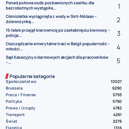
Ponad połowa osób pozbawionych zasiłku dla
bezrobotnych wystąpiła...
Ośmiolatka wyciągnięta z wody w Sint-Niklaas –
dziewczynkę...
15-latek przejął kierownicę po zasłabnięciu kierowcy –
policja...
Oszczędzanie emerytalne traci w Belgii popularność –
młodzi...
Sąd Kasacyjny o darmowych akcjach dla pracowników
–...
Popularne kategorie
Społeczeństwo
10027
Bruksela
6290
Praca i Finanse
5793
Polityka
5790
Prawo i Urzędy
4782
Transport
4261
Świat
2276
Flandria
1316