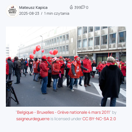
Mateusz Kapica
399
0
2025-08-23
1 min czytania
"
Belgique - Bruxelles - Grève nationale 4 mars 2011
" by
saigneurdeguerre
is licensed under
CC BY-NC-SA 2.0