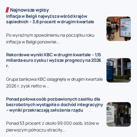
Najnowsze wpisy
Inflacja w Belgii najwyższa wśród krajów
sąsiednich – 3,8 procent w drugim kwartale
Po wyraźnym spowolnieniu na początku roku
inflacja w Belgii ponownie...
Rekordowe wyniki KBC w drugim kwartale – 1,15
miliarda euro zysku i wyższe prognozy na 2026
r.
Grupa bankowa KBC osiągnęła w drugim kwartale
2026 r. zysk netto w...
Ponad połowa osób pozbawionych zasiłku dla
bezrobotnych wystąpiła o dochód integracyjny
– wyniki przekraczają założenia rządu
Ponad 53 procent z około 99 000 osób, które w
pierwszym półroczu straciły...