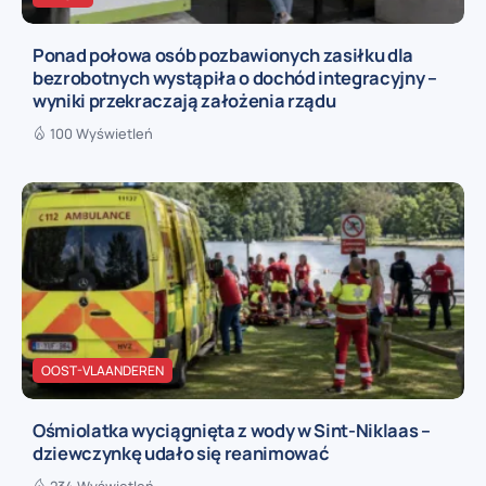
Ponad połowa osób pozbawionych zasiłku dla
bezrobotnych wystąpiła o dochód integracyjny –
wyniki przekraczają założenia rządu
100 Wyświetleń
OOST-VLAANDEREN
Ośmiolatka wyciągnięta z wody w Sint-Niklaas –
dziewczynkę udało się reanimować