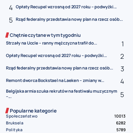
Opłaty Recupel wzrosną od 2027 roku – podwyżki...
Rząd federalny przedstawia nowy plan na rzecz osób...
Chętnie czytane w tym tygodniu
Strzały na Uccle – ranny mężczyzna trafił do...
Opłaty Recupel wzrosną od 2027 roku – podwyżki...
Rząd federalny przedstawia nowy plan na rzecz osób...
Remont dworca Bockstael na Laeken – zmiany w...
Belgijska armia szuka rekrutów na festiwalu muzycznym
–...
Popularne kategorie
Społeczeństwo
10013
Bruksela
6282
Polityka
5789