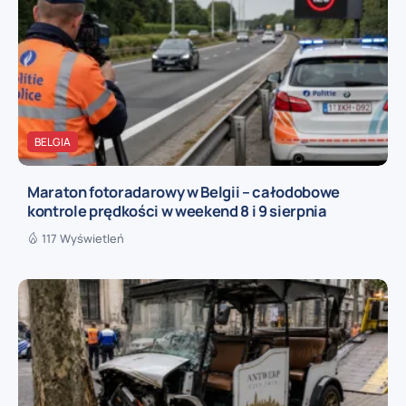
BELGIA
Maraton fotoradarowy w Belgii – całodobowe
kontrole prędkości w weekend 8 i 9 sierpnia
117 Wyświetleń