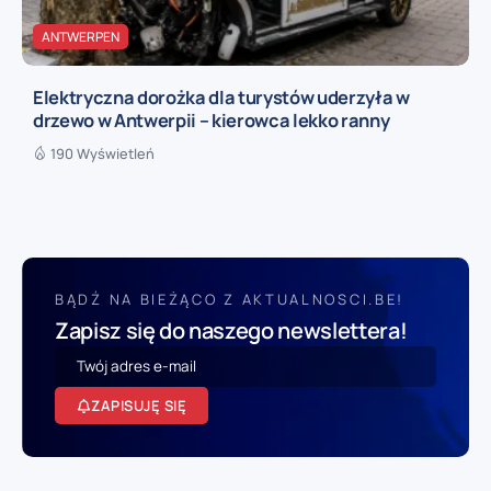
ANTWERPEN
Elektryczna dorożka dla turystów uderzyła w
drzewo w Antwerpii – kierowca lekko ranny
190 Wyświetleń
BĄDŹ NA BIEŻĄCO Z AKTUALNOSCI.BE!
Zapisz się do naszego newslettera!
ZAPISUJĘ SIĘ