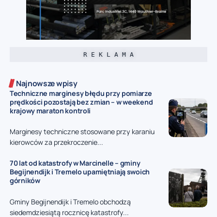
R E K L A M A
Najnowsze wpisy
Techniczne marginesy błędu przy pomiarze
prędkości pozostają bez zmian – w weekend
krajowy maraton kontroli
Marginesy techniczne stosowane przy karaniu
kierowców za przekroczenie...
70 lat od katastrofy w Marcinelle – gminy
Begijnendijk i Tremelo upamiętniają swoich
górników
Gminy Begijnendijk i Tremelo obchodzą
siedemdziesiątą rocznicę katastrofy...