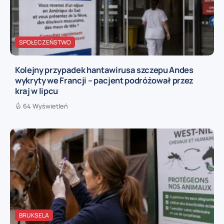
SPOŁECZEŃSTWO
Kolejny przypadek hantawirusa szczepu Andes
wykryty we Francji – pacjent podróżował przez
kraj w lipcu
64 Wyświetleń
BRUKSELA