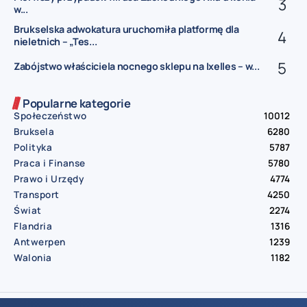
w...
Brukselska adwokatura uruchomiła platformę dla
nieletnich – „Tes...
Zabójstwo właściciela nocnego sklepu na Ixelles – w...
Popularne kategorie
Społeczeństwo
10012
Bruksela
6280
Polityka
5787
Praca i Finanse
5780
Prawo i Urzędy
4774
Transport
4250
Świat
2274
Flandria
1316
Antwerpen
1239
Walonia
1182