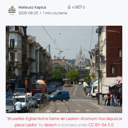
Mateusz Kapica
478
0
2025-08-23
1 min czytania
"
Bruxelles-Eglise Notre Dame de Laeken-Atomium-Vus depuis la
place Liedts
" by
Varech
is licensed under
CC BY-SA 3.0