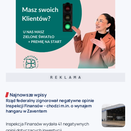
R E K L A M A
Najnowsze wpisy
Rząd federalny zignorował negatywne opinie
Inspekcji Finansów – chodzi m.in. o wynajem
hangaru w Zaventem
Inspekcja Finansów wydała 41 negatywnych
opinii dotyczących inwestycji...