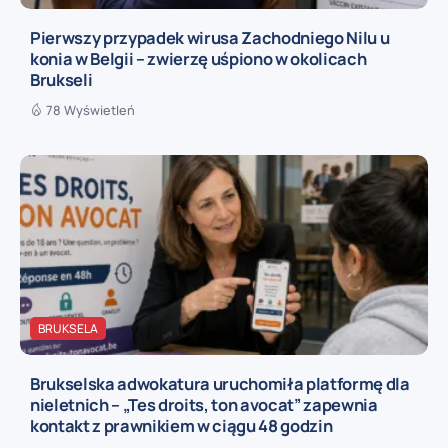
Pierwszy przypadek wirusa Zachodniego Nilu u
konia w Belgii – zwierzę uśpiono w okolicach
Brukseli
78 Wyświetleń
BRUKSELA
Brukselska adwokatura uruchomiła platformę dla
nieletnich – „Tes droits, ton avocat” zapewnia
kontakt z prawnikiem w ciągu 48 godzin