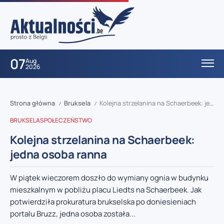
07
Aug
2026
Strona główna
Bruksela
Kolejna strzelanina na Schaerbeek: jedna osoba ranna
/
/
BRUKSELA
SPOŁECZEŃSTWO
Kolejna strzelanina na Schaerbeek:
jedna osoba ranna
W piątek wieczorem doszło do wymiany ognia w budynku
mieszkalnym w pobliżu placu Liedts na Schaerbeek. Jak
potwierdziła prokuratura brukselska po doniesieniach
portalu Bruzz, jedna osoba została...