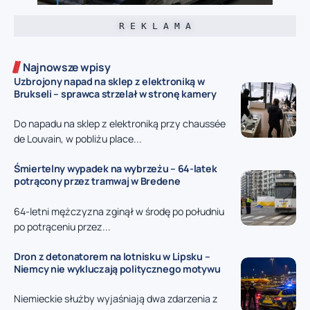
R E K L A M A
Najnowsze wpisy
Uzbrojony napad na sklep z elektroniką w
Brukseli – sprawca strzelał w stronę kamery
Do napadu na sklep z elektroniką przy chaussée
de Louvain, w pobliżu place...
Śmiertelny wypadek na wybrzeżu – 64-latek
potrącony przez tramwaj w Bredene
64-letni mężczyzna zginął w środę po południu
po potrąceniu przez...
Dron z detonatorem na lotnisku w Lipsku –
Niemcy nie wykluczają politycznego motywu
Niemieckie służby wyjaśniają dwa zdarzenia z