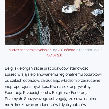
"
autres déchets recyclables
" by
VLCinéaste
is licensed under
CC BY 2.0
Belgijskie organizacje pracodawców stanowczo
sprzeciwiają się planowanemu regionalnemu podatkowi
od dzikich odpadów, zarzucając władzom przerzucenie
nieproporcjonalnych kosztów na sektor prywatny.
Federacja Przedsiębiorstw Belgii oraz Federacja
Przemysłu Spożywczego ostrzegają, że nowa danina
może kosztować producentów i dystrybutorów