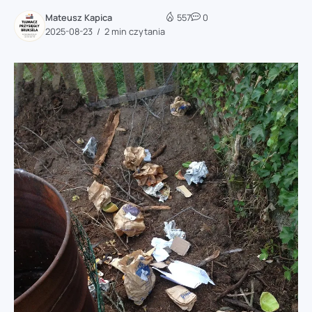
Mateusz Kapica
557
0
2025-08-23
2 min czytania