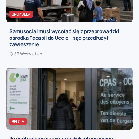
BRUKSELA
Samusocial musi wycofać się z przeprowadzki
ośrodka Fedasil do Uccle – sąd przedłużył
zawieszenie
89 Wyświetleń
BELGIA
Ile osób pobierających zasiłek integracyjny