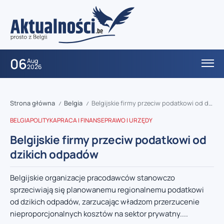
06
Aug
2026
Strona główna
Belgia
Belgijskie firmy przeciw podatkowi od dzikich odpadów
/
/
BELGIA
POLITYKA
PRACA I FINANSE
PRAWO I URZĘDY
Belgijskie firmy przeciw podatkowi od
dzikich odpadów
Belgijskie organizacje pracodawców stanowczo
sprzeciwiają się planowanemu regionalnemu podatkowi
od dzikich odpadów, zarzucając władzom przerzucenie
nieproporcjonalnych kosztów na sektor prywatny....