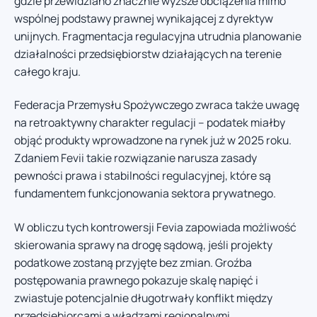
gdzie przewidziano znacznie wyższe obciążenia mimo
wspólnej podstawy prawnej wynikającej z dyrektyw
unijnych. Fragmentacja regulacyjna utrudnia planowanie
działalności przedsiębiorstw działających na terenie
całego kraju.
Federacja Przemysłu Spożywczego zwraca także uwagę
na retroaktywny charakter regulacji – podatek miałby
objąć produkty wprowadzone na rynek już w 2025 roku.
Zdaniem Fevii takie rozwiązanie narusza zasady
pewności prawa i stabilności regulacyjnej, które są
fundamentem funkcjonowania sektora prywatnego.
W obliczu tych kontrowersji Fevia zapowiada możliwość
skierowania sprawy na drogę sądową, jeśli projekty
podatkowe zostaną przyjęte bez zmian. Groźba
postępowania prawnego pokazuje skalę napięć i
zwiastuje potencjalnie długotrwały konflikt między
przedsiębiorcami a władzami regionalnymi.