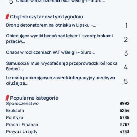
Chaos w rozliczeniach VAT w Belgii – biuro...
Chętnie czytane w tym tygodniu
Dron z detonatorem na lotnisku w Lipsku –...
Obiecujące wyniki badań nad lekami i szczepionkami
przeciw...
Chaos w rozliczeniach VAT w Belgii – biuro...
Samusocial musi wycofać się z przeprowadzki ośrodka
Fedasil...
Ile osób pobierających zasiłek integracyjny przebywa
dłużej za...
Popularne kategorie
Społeczeństwo
9992
Bruksela
6264
Polityka
5785
Praca i Finanse
5767
Prawo i Urzędy
4753