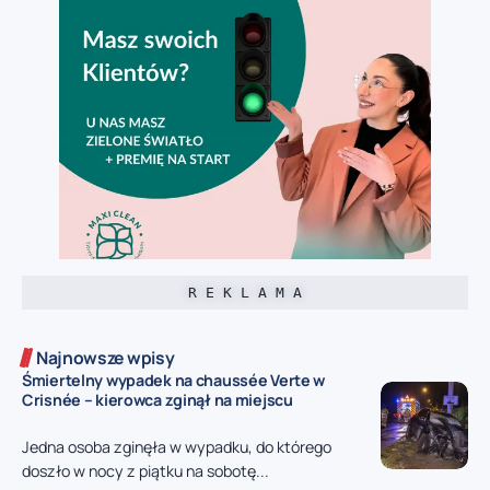
R E K L A M A
Najnowsze wpisy
Śmiertelny wypadek na chaussée Verte w
Crisnée – kierowca zginął na miejscu
Jedna osoba zginęła w wypadku, do którego
doszło w nocy z piątku na sobotę...