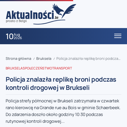
10
Aug
2026
Strona główna
Bruksela
Policja znalazła replikę broni podczas kontroli drogowej w Brukseli
/
/
BRUKSELA
SPOŁECZEŃSTWO
TRANSPORT
Policja znalazła replikę broni podczas
kontroli drogowej w Brukseli
Policja strefy północnej w Brukseli zatrzymała w czwartek
rano kierowcę na Grande rue au Bois w gminie Schaerbeek.
Do zdarzenia doszło około godziny 10:30 podczas
rutynowej kontroli drogowej...