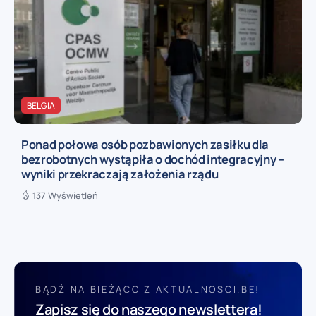
BELGIA
Ponad połowa osób pozbawionych zasiłku dla
bezrobotnych wystąpiła o dochód integracyjny –
wyniki przekraczają założenia rządu
137 Wyświetleń
BĄDŹ NA BIEŻĄCO Z AKTUALNOSCI.BE!
Zapisz się do naszego newslettera!