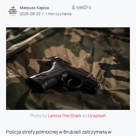
Mateusz Kapica
596
0
2025-08-22
1 min czytania
Photo by
Lamna The Shark
on
Unsplash
Policja strefy północnej w Brukseli zatrzymała w