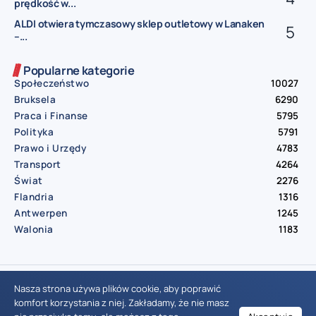
prędkość w...
ALDI otwiera tymczasowy sklep outletowy w Lanaken
–...
Popularne kategorie
Społeczeństwo
10027
Bruksela
6290
Praca i Finanse
5795
Polityka
5791
Prawo i Urzędy
4783
Transport
4264
Świat
2276
Flandria
1316
Antwerpen
1245
Walonia
1183
© Aktualnosci.be – All Right Reserved 2016-2026
Nasza strona używa plików cookie, aby poprawić
komfort korzystania z niej. Zakładamy, że nie masz