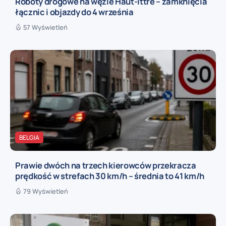
Roboty drogowe na węźle Haut-Ittre – zamknięcia
łącznic i objazdy do 4 września
57 Wyświetleń
BELGIA
Prawie dwóch na trzech kierowców przekracza
prędkość w strefach 30 km/h – średnia to 41 km/h
79 Wyświetleń