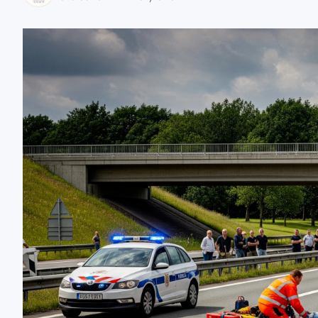
zaobserwuj nas
zaobserwuj nas
zaobserwuj nas
zaobserwuj nas