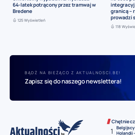
64-latek potrącony przez tramwaj w
integracyj
Bredene
granicą – 
prowadzi 
125 Wyświetleń
118 Wyświ
BĄDŹ NA BIEŻĄCO Z AKTUALNOSCI.BE!
Zapisz się do naszego newslettera!
Chętnie cz
Belgijscy
Holandii –