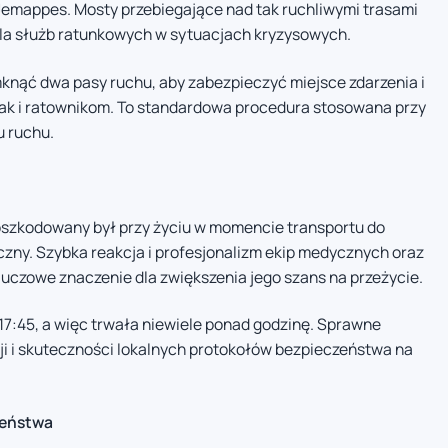
 Jemappes. Mosty przebiegające nad tak ruchliwymi trasami
la służb ratunkowych w sytuacjach kryzysowych.
mknąć dwa pasy ruchu, aby zabezpieczyć miejsce zdarzenia i
ak i ratownikom. To standardowa procedura stosowana przy
u ruchu.
oszkodowany był przy życiu w momencie transportu do
yczny. Szybka reakcja i profesjonalizm ekip medycznych oraz
luczowe znaczenie dla zwiększenia jego szans na przeżycie.
17:45, a więc trwała niewiele ponad godzinę. Sprawne
ji i skuteczności lokalnych protokołów bezpieczeństwa na
zeństwa