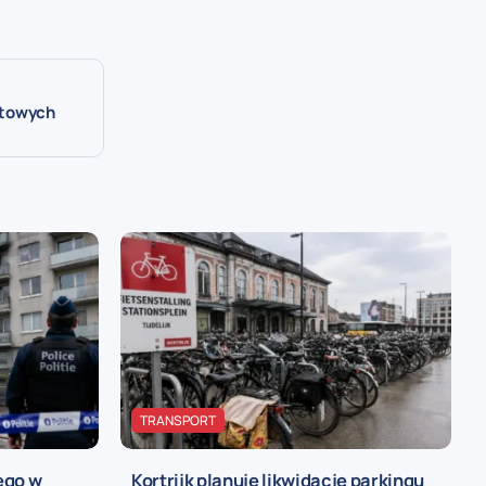
ntowych
TRANSPORT
ego w
Kortrijk planuje likwidację parkingu