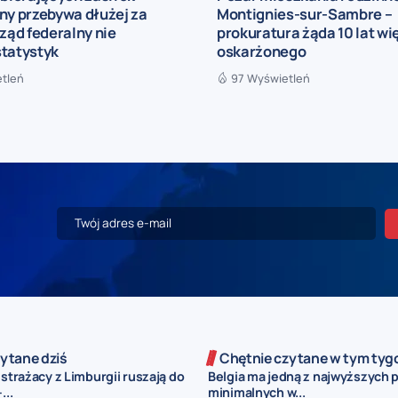
ny przebywa dłużej za
Montignies-sur-Sambre –
rząd federalny nie
prokuratura żąda 10 lat wi
statystyk
oskarżonego
etleń
97 Wyświetleń
ytane dziś
Chętnie czytane w tym tyg
 strażacy z Limburgii ruszają do
Belgia ma jedną z najwyższych 
...
minimalnych w...