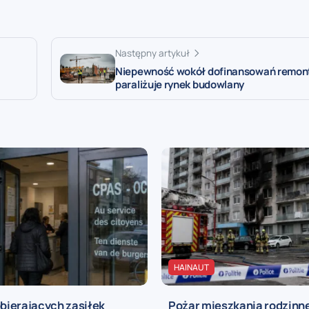
Następny artykuł
Niepewność wokół dofinansowań remo
paraliżuje rynek budowlany
HAINAUT
obierających zasiłek
Pożar mieszkania rodzinn