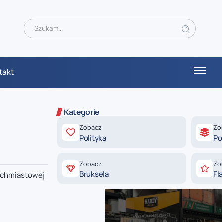
takt
Kategorie
Zobacz
Zo
Polityka
Po
Zobacz
Zo
Bruksela
Fl
tychmiastowej