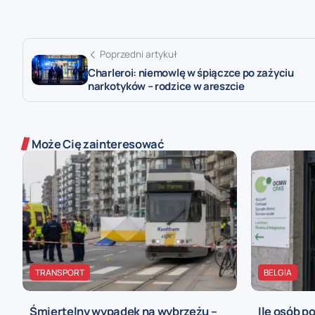
Poprzedni artykuł
Charleroi: niemowlę w śpiączce po zażyciu
narkotyków – rodzice w areszcie
Może Cię zainteresować
TRANSPORT
BELGIA
Śmiertelny wypadek na wybrzeżu –
Ile osób p