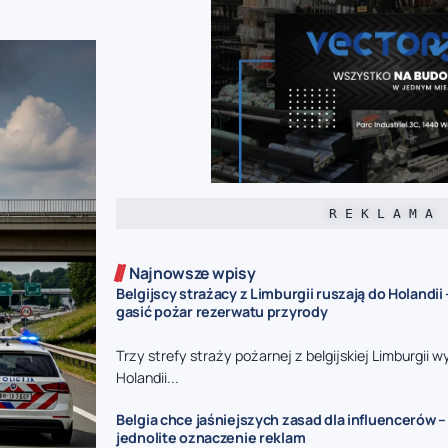
R E K L A M A
Najnowsze wpisy
Belgijscy strażacy z Limburgii ruszają do Holandi
gasić pożar rezerwatu przyrody
Trzy strefy straży pożarnej z belgijskiej Limburgii w
Holandii...
Belgia chce jaśniejszych zasad dla influencerów –
jednolite oznaczenie reklam