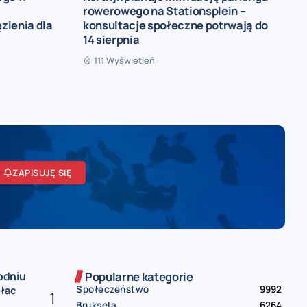
rowerowego na Stationsplein –
ęzienia dla
konsultacje społeczne potrwają do
14 sierpnia
111 Wyświetleń
ZAPISUJĘ SIĘ
odniu
Popularne kategorie
Społeczeństwo
9992
płac
Bruksela
6264