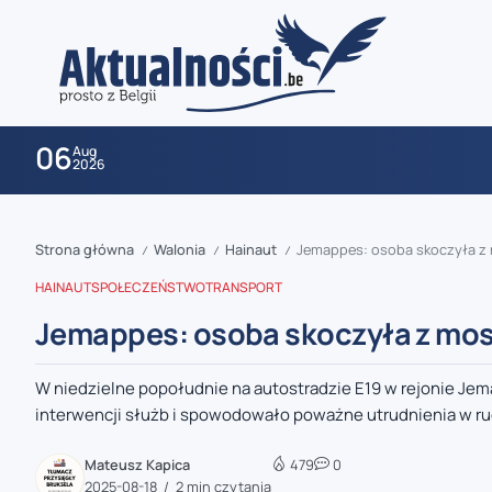
06
Aug
2026
Strona główna
Walonia
Hainaut
Jemappes: osoba skoczyła z 
/
/
/
HAINAUT
SPOŁECZEŃSTWO
TRANSPORT
Jemappes: osoba skoczyła z mos
W niedzielne popołudnie na autostradzie E19 w rejonie J
zaobserwuj nas
interwencji służb i spowodowało poważne utrudnienia w ru
zaobserwuj nas
Mateusz Kapica
479
0
2025-08-18
2 min czytania