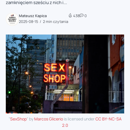
zamknięciem sześciu z nich i...
Mateusz Kapica
438
0
2025-08-15
2 min czytania
"
SexShop
" by
Marcos Glicerio
is licensed under
CC BY-NC-SA
2.0