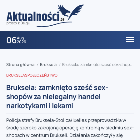
06
Aug
2026
Strona główna
Bruksela
Bruksela: zamknięto sześć sex-shopów za nielegalny handel narkotykami i lekami
/
/
BRUKSELA
SPOŁECZEŃSTWO
Bruksela: zamknięto sześć sex-
shopów za nielegalny handel
narkotykami i lekami
Policja strefy Bruksela-Stolica/Ixelles przeprowadziła w
środę szeroko zakrojoną operację kontrolną w siedmiu sex-
shopach w centrum Brukseli. Działania zakończyły się