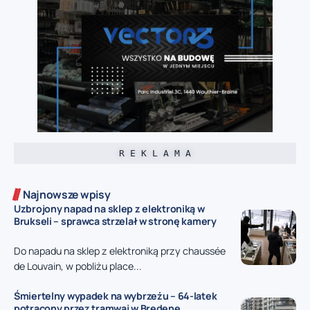
R E K L A M A
Najnowsze wpisy
Uzbrojony napad na sklep z elektroniką w
Brukseli – sprawca strzelał w stronę kamery
Do napadu na sklep z elektroniką przy chaussée
de Louvain, w pobliżu place...
Śmiertelny wypadek na wybrzeżu – 64-latek
potrącony przez tramwaj w Bredene