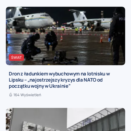
ŚWIAT
Dron z ładunkiem wybuchowym na lotnisku w
Lipsku – „najostrzejszy kryzys dla NATO od
początku wojny w Ukrainie”
164 Wyświetleń