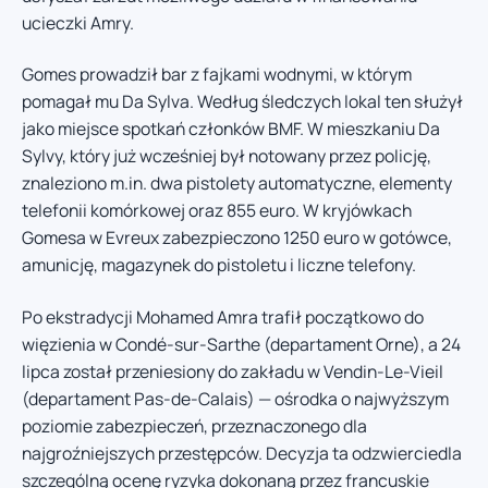
ucieczki Amry.
Gomes prowadził bar z fajkami wodnymi, w którym
pomagał mu Da Sylva. Według śledczych lokal ten służył
jako miejsce spotkań członków BMF. W mieszkaniu Da
Sylvy, który już wcześniej był notowany przez policję,
znaleziono m.in. dwa pistolety automatyczne, elementy
telefonii komórkowej oraz 855 euro. W kryjówkach
Gomesa w Evreux zabezpieczono 1250 euro w gotówce,
amunicję, magazynek do pistoletu i liczne telefony.
Po ekstradycji Mohamed Amra trafił początkowo do
więzienia w Condé-sur-Sarthe (departament Orne), a 24
lipca został przeniesiony do zakładu w Vendin-Le-Vieil
(departament Pas-de-Calais) — ośrodka o najwyższym
poziomie zabezpieczeń, przeznaczonego dla
najgroźniejszych przestępców. Decyzja ta odzwierciedla
szczególną ocenę ryzyka dokonaną przez francuskie