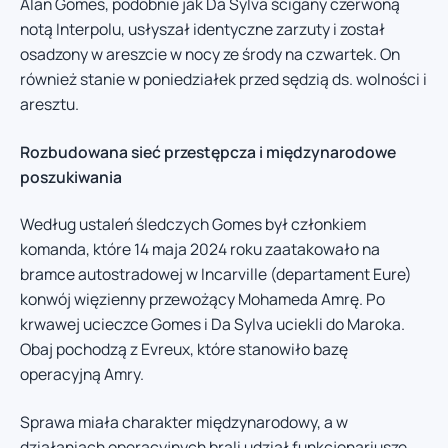
Alan Gomes, podobnie jak Da Sylva ścigany czerwoną
notą Interpolu, usłyszał identyczne zarzuty i został
osadzony w areszcie w nocy ze środy na czwartek. On
również stanie w poniedziałek przed sędzią ds. wolności i
aresztu.
Rozbudowana sieć przestępcza i międzynarodowe
poszukiwania
Według ustaleń śledczych Gomes był członkiem
komanda, które 14 maja 2024 roku zaatakowało na
bramce autostradowej w Incarville (departament Eure)
konwój więzienny przewożący Mohameda Amrę. Po
krwawej ucieczce Gomes i Da Sylva uciekli do Maroka.
Obaj pochodzą z Evreux, które stanowiło bazę
operacyjną Amry.
Sprawa miała charakter międzynarodowy, a w
działaniach operacyjnych brali udział funkcjonariusze