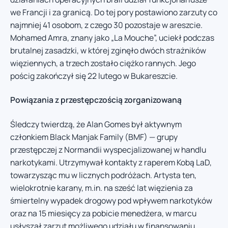
we Francji i za granicą. Do tej pory postawiono zarzuty co
najmniej 41 osobom, z czego 30 pozostaje w areszcie.
Mohamed Amra, znany jako „La Mouche”, uciekł podczas
brutalnej zasadzki, w której zginęło dwóch strażników
więziennych, a trzech zostało ciężko rannych. Jego
pościg zakończył się 22 lutego w Bukareszcie.
Powiązania z przestępczością zorganizowaną
Śledczy twierdzą, że Alan Gomes był aktywnym
członkiem Black Manjak Family (BMF) — grupy
przestępczej z Normandii wyspecjalizowanej w handlu
narkotykami. Utrzymywał kontakty z raperem Kobą LaD,
towarzysząc mu w licznych podróżach. Artysta ten,
wielokrotnie karany, m.in. na sześć lat więzienia za
śmiertelny wypadek drogowy pod wpływem narkotyków
oraz na 15 miesięcy za pobicie menedżera, w marcu
usłyszał zarzut możliwego udziału w finansowaniu