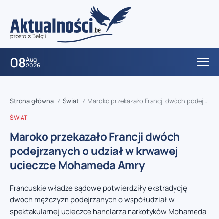
08
Aug
2026
Strona główna
Świat
Maroko przekazało Francji dwóch podejrzanych o udział w krwawej ucieczce Mohameda Amry
/
/
ŚWIAT
Maroko przekazało Francji dwóch
podejrzanych o udział w krwawej
ucieczce Mohameda Amry
Francuskie władze sądowe potwierdziły ekstradycję
dwóch mężczyzn podejrzanych o współudział w
spektakularnej ucieczce handlarza narkotyków Mohameda