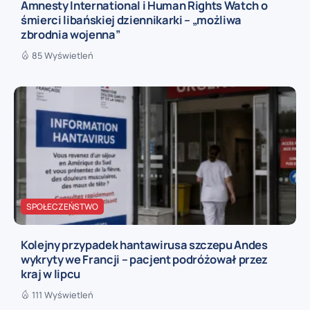
Amnesty International i Human Rights Watch o
śmierci libańskiej dziennikarki – „możliwa
zbrodnia wojenna”
85 Wyświetleń
SPOŁECZEŃSTWO
Kolejny przypadek hantawirusa szczepu Andes
wykryty we Francji – pacjent podróżował przez
kraj w lipcu
111 Wyświetleń