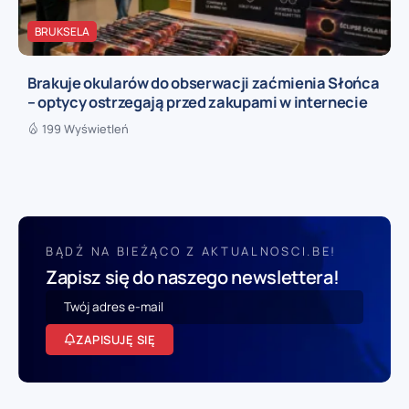
BRUKSELA
Brakuje okularów do obserwacji zaćmienia Słońca
– optycy ostrzegają przed zakupami w internecie
199 Wyświetleń
BĄDŹ NA BIEŻĄCO Z AKTUALNOSCI.BE!
Zapisz się do naszego newslettera!
ZAPISUJĘ SIĘ