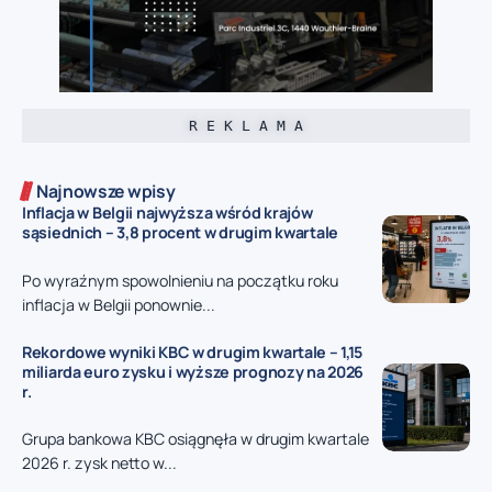
R E K L A M A
Najnowsze wpisy
Inflacja w Belgii najwyższa wśród krajów
sąsiednich – 3,8 procent w drugim kwartale
Po wyraźnym spowolnieniu na początku roku
inflacja w Belgii ponownie...
Rekordowe wyniki KBC w drugim kwartale – 1,15
miliarda euro zysku i wyższe prognozy na 2026
r.
Grupa bankowa KBC osiągnęła w drugim kwartale
2026 r. zysk netto w...