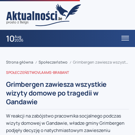
10
Aug
2026
Strona główna
Społeczeństwo
Grimbergen zawiesza wszystkie wizyty domowe po tragedii w Gandawie
/
/
SPOŁECZEŃSTWO
VLAAMS-BRABANT
Grimbergen zawiesza wszystkie
wizyty domowe po tragedii w
Gandawie
W reakcji na zabójstwo pracownika socjalnego podczas
wizyty domowej w Gandawie, władze gminy Grimbergen
podjęły decyzję o natychmiastowym zawieszeniu