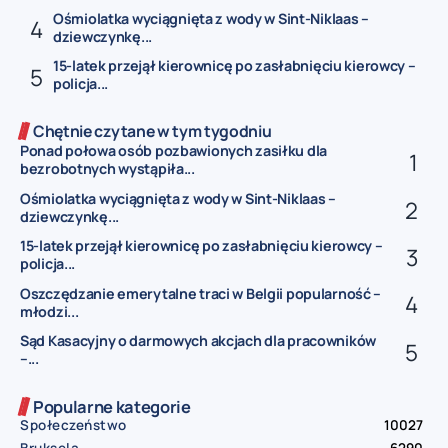
Ośmiolatka wyciągnięta z wody w Sint-Niklaas –
dziewczynkę...
15-latek przejął kierownicę po zasłabnięciu kierowcy –
policja...
Chętnie czytane w tym tygodniu
Ponad połowa osób pozbawionych zasiłku dla
bezrobotnych wystąpiła...
Ośmiolatka wyciągnięta z wody w Sint-Niklaas –
dziewczynkę...
15-latek przejął kierownicę po zasłabnięciu kierowcy –
policja...
Oszczędzanie emerytalne traci w Belgii popularność –
młodzi...
Sąd Kasacyjny o darmowych akcjach dla pracowników
–...
Popularne kategorie
Społeczeństwo
10027
Bruksela
6290