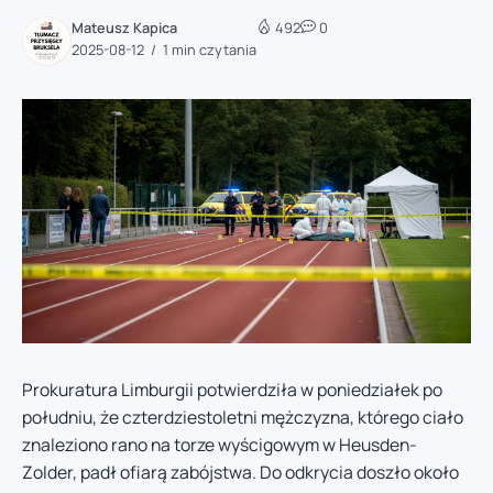
Mateusz Kapica
492
0
2025-08-12
1 min czytania
Prokuratura Limburgii potwierdziła w poniedziałek po
południu, że czterdziestoletni mężczyzna, którego ciało
znaleziono rano na torze wyścigowym w Heusden-
Zolder, padł ofiarą zabójstwa. Do odkrycia doszło około