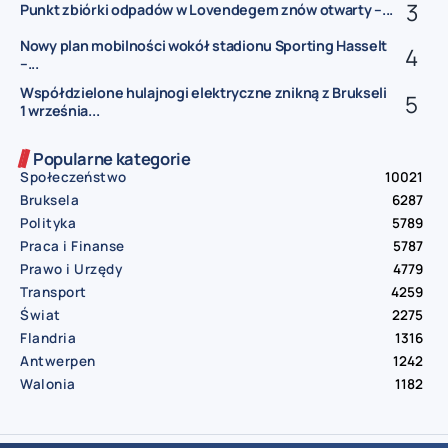
Punkt zbiórki odpadów w Lovendegem znów otwarty –...
Nowy plan mobilności wokół stadionu Sporting Hasselt
–...
Współdzielone hulajnogi elektryczne znikną z Brukseli
1 września...
Popularne kategorie
Społeczeństwo
10021
Bruksela
6287
Polityka
5789
Praca i Finanse
5787
Prawo i Urzędy
4779
Transport
4259
Świat
2275
Flandria
1316
Antwerpen
1242
Walonia
1182