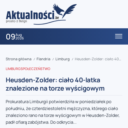
09
Aug
2026
Strona główna
Flandria
Limburg
Heusden-Zolder: ciało 40-latka znalezione na torze wyścigowym
/
/
/
LIMBURG
SPOŁECZEŃSTWO
Heusden-Zolder: ciało 40-latka
znalezione na torze wyścigowym
Prokuratura Limburgii potwierdziła w poniedziałek po
południu, że czterdziestoletni mężczyzna, którego ciało
znaleziono rano na torze wyścigowym w Heusden-Zolder,
padł ofiarą zabójstwa. Do odkrycia...