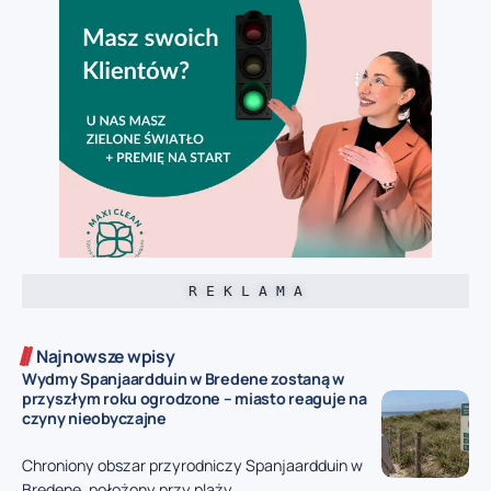
R E K L A M A
Najnowsze wpisy
Wydmy Spanjaardduin w Bredene zostaną w
przyszłym roku ogrodzone – miasto reaguje na
czyny nieobyczajne
Chroniony obszar przyrodniczy Spanjaardduin w
Bredene, położony przy plaży...