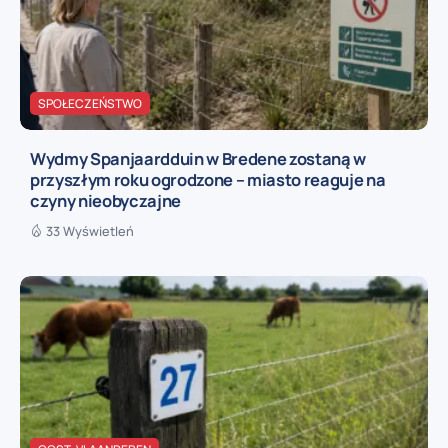
SPOŁECZEŃSTWO
Wydmy Spanjaardduin w Bredene zostaną w
przyszłym roku ogrodzone – miasto reaguje na
czyny nieobyczajne
33 Wyświetleń