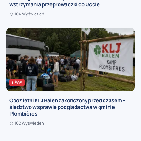
wstrzymania przeprowadzki do Uccle
104 Wyświetleń
LIÈGE
Obóz letni KLJ Balen zakończony przed czasem –
śledztwo w sprawie podglądactwa w gminie
Plombières
162 Wyświetleń