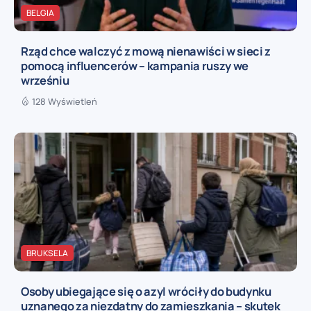
BELGIA
Rząd chce walczyć z mową nienawiści w sieci z
pomocą influencerów – kampania ruszy we
wrześniu
128 Wyświetleń
BRUKSELA
Osoby ubiegające się o azyl wróciły do budynku
uznanego za niezdatny do zamieszkania – skutek