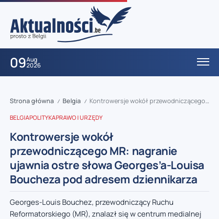
09
Aug
2026
Strona główna
Belgia
Kontrowersje wokół przewodniczącego MR: nagranie ujawnia ostre słowa Georges’a-Louisa Boucheza pod adresem dziennikarza
/
/
BELGIA
POLITYKA
PRAWO I URZĘDY
Kontrowersje wokół
przewodniczącego MR: nagranie
ujawnia ostre słowa Georges’a-Louisa
Boucheza pod adresem dziennikarza
Georges-Louis Bouchez, przewodniczący Ruchu
Reformatorskiego (MR), znalazł się w centrum medialnej