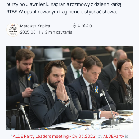
burzy po ujawnieniu nagrania rozmowy z dziennikarką
RTBF. W opublikowanym fragmencie słychać słowa,...
Mateusz Kapica
419
0
2025-08-11
2 min czytania
"
ALDE Party Leaders meeting - 24.03.2022
" by
ALDEParty
is