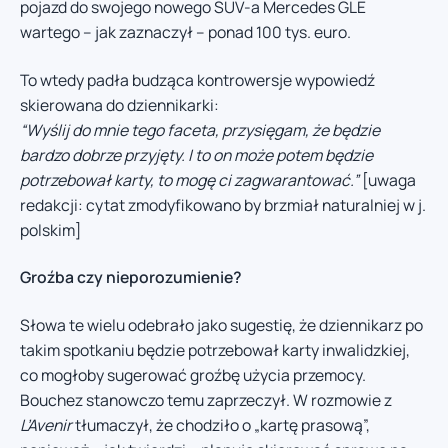
pojazd do swojego nowego SUV-a Mercedes GLE
wartego – jak zaznaczył – ponad 100 tys. euro.
To wtedy padła budząca kontrowersje wypowiedź
skierowana do dziennikarki:
“Wyślij do mnie tego faceta, przysięgam, że będzie
bardzo dobrze przyjęty. I to on może potem będzie
potrzebował karty, to mogę ci zagwarantować.”
[uwaga
redakcji: cytat zmodyfikowano by brzmiał naturalniej w j.
polskim]
Groźba czy nieporozumienie?
Słowa te wielu odebrało jako sugestię, że dziennikarz po
takim spotkaniu będzie potrzebował karty inwalidzkiej,
co mogłoby sugerować groźbę użycia przemocy.
Bouchez stanowczo temu zaprzeczył. W rozmowie z
L’Avenir
tłumaczył, że chodziło o „kartę prasową”,