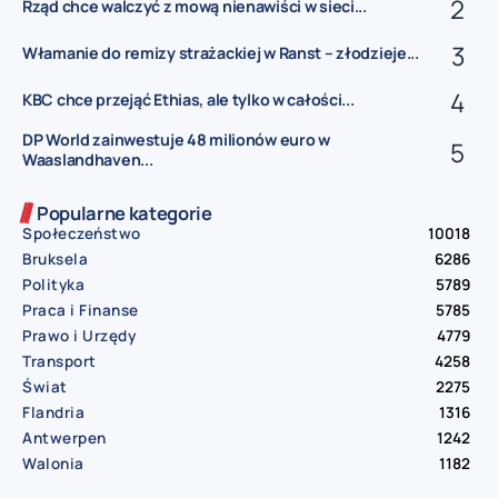
Rząd chce walczyć z mową nienawiści w sieci...
Włamanie do remizy strażackiej w Ranst – złodzieje...
KBC chce przejąć Ethias, ale tylko w całości...
DP World zainwestuje 48 milionów euro w
Waaslandhaven...
Popularne kategorie
Społeczeństwo
10018
Bruksela
6286
Polityka
5789
Praca i Finanse
5785
Prawo i Urzędy
4779
Transport
4258
Świat
2275
Flandria
1316
Antwerpen
1242
Walonia
1182